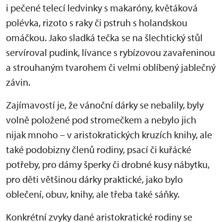
i pečené telecí ledvinky s makaróny, květáková
polévka, rizoto s raky či pstruh s holandskou
omáčkou. Jako sladká tečka se na šlechtický stůl
servíroval pudink, lívance s rybízovou zavařeninou
a strouhaným tvarohem či velmi oblíbený jablečný
závin.
Zajímavostí je, že vánoční dárky se nebalily, byly
volně položené pod stromečkem a nebylo jich
nijak mnoho – v aristokratických kruzích knihy, ale
také podobizny členů rodiny, psací či kuřácké
potřeby, pro dámy šperky či drobné kusy nábytku,
pro děti většinou dárky praktické, jako bylo
oblečení, obuv, knihy, ale třeba také sáňky.
Konkrétní zvyky dané aristokratické rodiny se