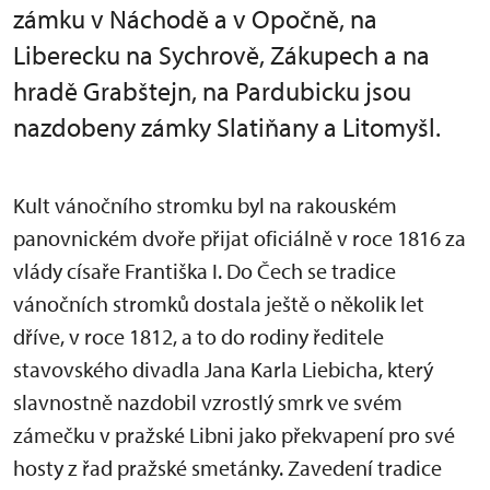
zámku v Náchodě a v Opočně, na
Liberecku na Sychrově, Zákupech a na
hradě Grabštejn, na Pardubicku jsou
nazdobeny zámky Slatiňany a Litomyšl.
Kult vánočního stromku byl na rakouském
panovnickém dvoře přijat oficiálně v roce 1816 za
vlády císaře Františka I. Do Čech se tradice
vánočních stromků dostala ještě o několik let
dříve, v roce 1812, a to do rodiny ředitele
stavovského divadla Jana Karla Liebicha, který
slavnostně nazdobil vzrostlý smrk ve svém
zámečku v pražské Libni jako překvapení pro své
hosty z řad pražské smetánky. Zavedení tradice