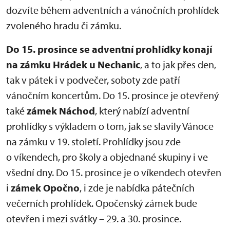
dozvíte během adventních a vánočních prohlídek
zvoleného hradu či zámku.
Do 15. prosince se adventní prohlídky konají
na zámku Hrádek u Nechanic
, a to jak přes den,
tak v pátek i v podvečer, soboty zde patří
vánočním koncertům. Do 15. prosince je otevřený
také
zámek Náchod
, který nabízí adventní
prohlídky s výkladem o tom, jak se slavily Vánoce
na zámku v 19. století. Prohlídky jsou zde
o víkendech, pro školy a objednané skupiny i ve
všední dny. Do 15. prosince je o víkendech otevřen
i
zámek Opočno
, i zde je nabídka pátečních
večerních prohlídek. Opočenský zámek bude
otevřen i mezi svátky – 29. a 30. prosince.