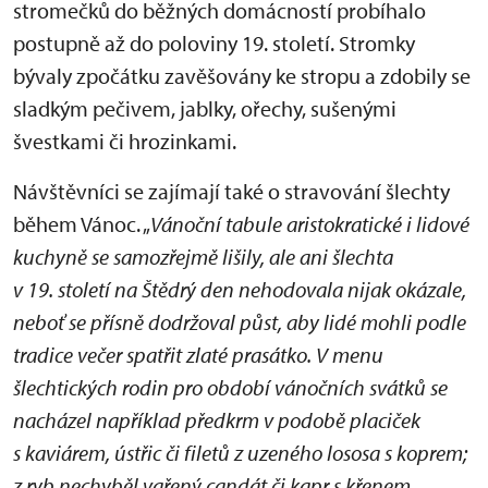
stromečků do běžných domácností probíhalo
postupně až do poloviny 19. století. Stromky
bývaly zpočátku zavěšovány ke stropu a zdobily se
sladkým pečivem, jablky, ořechy, sušenými
švestkami či hrozinkami.
Návštěvníci se zajímají také o stravování šlechty
během Vánoc. „
Vánoční tabule aristokratické i lidové
kuchyně se samozřejmě lišily, ale ani šlechta
v 19. století na Štědrý den nehodovala nijak okázale,
neboť se přísně dodržoval půst, aby lidé mohli podle
tradice večer spatřit zlaté prasátko. V menu
šlechtických rodin pro období vánočních svátků se
nacházel například předkrm v podobě placiček
s kaviárem, ústřic či filetů z uzeného lososa s koprem;
z ryb nechyběl vařený candát či kapr s křenem