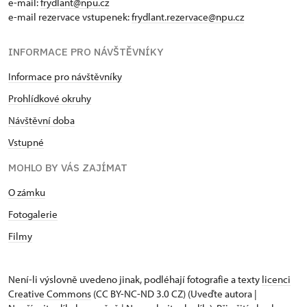
e-mail:
frydlant@npu.cz
e-mail rezervace vstupenek:
frydlant.rezervace@npu.cz
INFORMACE PRO NÁVŠTĚVNÍKY
Informace pro návštěvníky
Prohlídkové okruhy
Návštěvní doba
Vstupné
MOHLO BY VÁS ZAJÍMAT
O zámku
Fotogalerie
Filmy
Není-li výslovně uvedeno jinak, podléhají fotografie a texty
licenci
Creative Commons
(CC BY-NC-ND 3.0 CZ) (Uveďte autora |