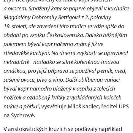
a ovocem. Smažený kapr se poprvé objevil v kuchařce
Magdalény Dobromily Rettigové z 2. poloviny
19. století, ale zavedení této tradice se váže spíše do
období po vzniku Československa. Daleko běžnějším
pokrmem býval kapr načerno známý již ve
středověké kuchyni. Na dnešní zvyklosti se upravoval
netradičně - nasladko se silně kořeněnou tmavou
omáčkou, pro jejíž přípravu se používal perník, med,
sušené ovoce, pivo a víno. Další oblíbenou variací
býval kapr namodro uložený v aspiku z telecích
nožiček a ozdobený kvítky z vyskládaných koleček
mrkve a pórku
“, vysvětluje Miloš Kadlec, ředitel ÚPS
na Sychrově.
V aristokratických kruzích se podávaly například