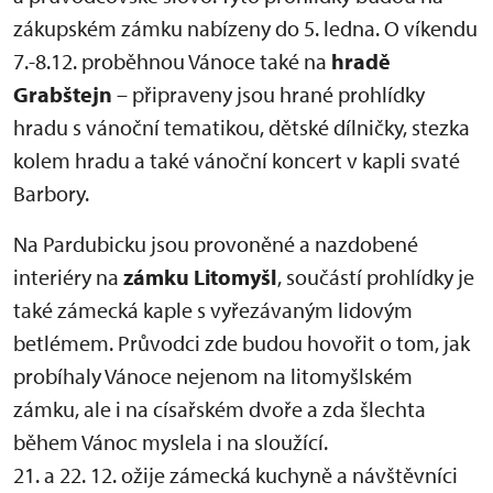
zákupském zámku nabízeny do 5. ledna. O víkendu
7.-8.12. proběhnou Vánoce také na
hradě
Grabštejn
– připraveny jsou hrané prohlídky
hradu s vánoční tematikou, dětské dílničky, stezka
kolem hradu a také vánoční koncert v kapli svaté
Barbory.
Na Pardubicku jsou provoněné a nazdobené
interiéry na
zámku Litomyšl
, součástí prohlídky je
také zámecká kaple s vyřezávaným lidovým
betlémem. Průvodci zde budou hovořit o tom, jak
probíhaly Vánoce nejenom na litomyšlském
zámku, ale i na císařském dvoře a zda šlechta
během Vánoc myslela i na sloužící.
21. a 22. 12. ožije zámecká kuchyně a návštěvníci