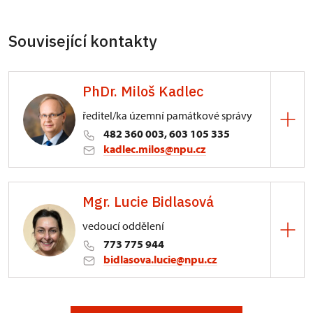
Související kontakty
PhDr. Miloš Kadlec
ředitel/ka územní památkové správy
482 360 003, 603 105 335
kadlec.milos@npu.cz
ÚPS na Sychrově
Mgr. Lucie Bidlasová
3/, Sychrov 3
vedoucí oddělení
773 775 944
bidlasova.lucie@npu.cz
ÚPS na Sychrově
Zámecký park 1/, Slatiňany