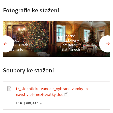
Fotografie ke stažení
Vánočně
Vánoce na
nazdobený
zámku Hrádek u
interiér ve
Nechanic
Slatiňanech
Soubory ke stažení
tz_slechticke-vanoce_vybrane-zamky-lze-
navstivit-i-mezi-svatky.doc
DOC (308,00 KB)