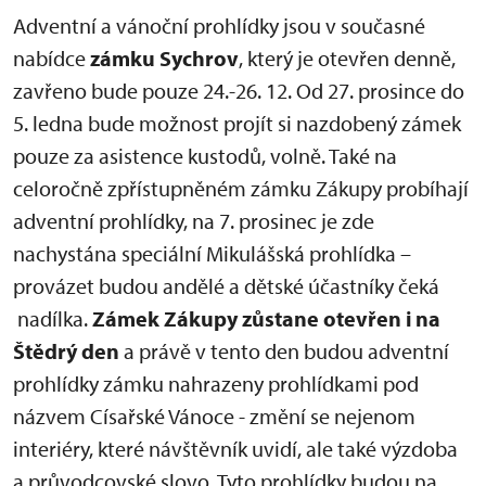
Adventní a vánoční prohlídky jsou v současné
nabídce
zámku Sychrov
, který je otevřen denně,
zavřeno bude pouze 24.-26. 12. Od 27. prosince do
5. ledna bude možnost projít si nazdobený zámek
pouze za asistence kustodů, volně. Také na
celoročně zpřístupněném zámku Zákupy probíhají
adventní prohlídky, na 7. prosinec je zde
nachystána speciální Mikulášská prohlídka –
provázet budou andělé a dětské účastníky čeká
nadílka.
Zámek Zákupy zůstane otevřen i na
Štědrý den
a právě v tento den budou adventní
prohlídky zámku nahrazeny prohlídkami pod
názvem Císařské Vánoce - změní se nejenom
interiéry, které návštěvník uvidí, ale také výzdoba
a průvodcovské slovo. Tyto prohlídky budou na