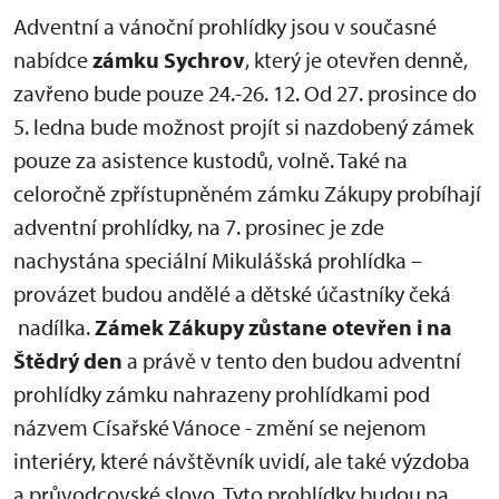
Adventní a vánoční prohlídky jsou v současné
nabídce
zámku Sychrov
, který je otevřen denně,
zavřeno bude pouze 24.-26. 12. Od 27. prosince do
5. ledna bude možnost projít si nazdobený zámek
pouze za asistence kustodů, volně. Také na
celoročně zpřístupněném zámku Zákupy probíhají
adventní prohlídky, na 7. prosinec je zde
nachystána speciální Mikulášská prohlídka –
provázet budou andělé a dětské účastníky čeká
nadílka.
Zámek Zákupy zůstane otevřen i na
Štědrý den
a právě v tento den budou adventní
prohlídky zámku nahrazeny prohlídkami pod
názvem Císařské Vánoce - změní se nejenom
interiéry, které návštěvník uvidí, ale také výzdoba
a průvodcovské slovo. Tyto prohlídky budou na