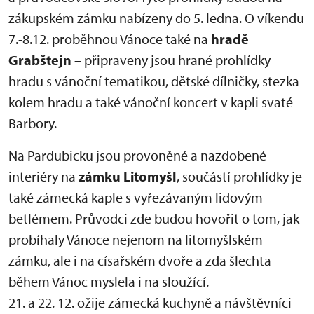
zákupském zámku nabízeny do 5. ledna. O víkendu
7.-8.12. proběhnou Vánoce také na
hradě
Grabštejn
– připraveny jsou hrané prohlídky
hradu s vánoční tematikou, dětské dílničky, stezka
kolem hradu a také vánoční koncert v kapli svaté
Barbory.
Na Pardubicku jsou provoněné a nazdobené
interiéry na
zámku Litomyšl
, součástí prohlídky je
také zámecká kaple s vyřezávaným lidovým
betlémem. Průvodci zde budou hovořit o tom, jak
probíhaly Vánoce nejenom na litomyšlském
zámku, ale i na císařském dvoře a zda šlechta
během Vánoc myslela i na sloužící.
21. a 22. 12. ožije zámecká kuchyně a návštěvníci