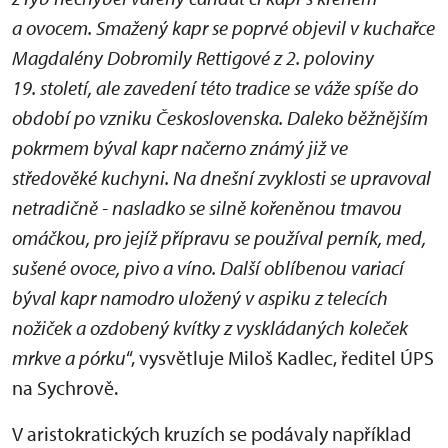
a ovocem. Smažený kapr se poprvé objevil v kuchařce
Magdalény Dobromily Rettigové z 2. poloviny
19. století, ale zavedení této tradice se váže spíše do
období po vzniku Československa. Daleko běžnějším
pokrmem býval kapr načerno známý již ve
středověké kuchyni. Na dnešní zvyklosti se upravoval
netradičně - nasladko se silně kořeněnou tmavou
omáčkou, pro jejíž přípravu se používal perník, med,
sušené ovoce, pivo a víno. Další oblíbenou variací
býval kapr namodro uložený v aspiku z telecích
nožiček a ozdobený kvítky z vyskládaných koleček
mrkve a pórku
“, vysvětluje Miloš Kadlec, ředitel ÚPS
na Sychrově.
V aristokratických kruzích se podávaly například