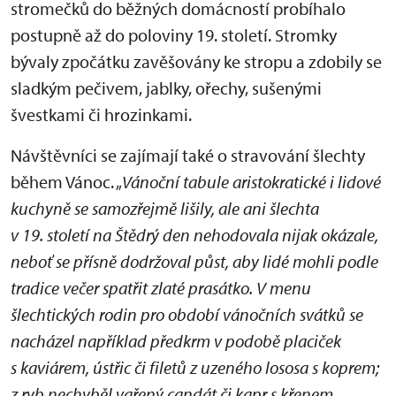
stromečků do běžných domácností probíhalo
postupně až do poloviny 19. století. Stromky
bývaly zpočátku zavěšovány ke stropu a zdobily se
sladkým pečivem, jablky, ořechy, sušenými
švestkami či hrozinkami.
Návštěvníci se zajímají také o stravování šlechty
během Vánoc. „
Vánoční tabule aristokratické i lidové
kuchyně se samozřejmě lišily, ale ani šlechta
v 19. století na Štědrý den nehodovala nijak okázale,
neboť se přísně dodržoval půst, aby lidé mohli podle
tradice večer spatřit zlaté prasátko. V menu
šlechtických rodin pro období vánočních svátků se
nacházel například předkrm v podobě placiček
s kaviárem, ústřic či filetů z uzeného lososa s koprem;
z ryb nechyběl vařený candát či kapr s křenem