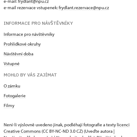
e-mail:
frydlant@npu.cz
e-mail rezervace vstupenek:
frydlant.rezervace@npu.cz
INFORMACE PRO NÁVŠTĚVNÍKY
Informace pro návštěvníky
Prohlídkové okruhy
Návštěvní doba
Vstupné
MOHLO BY VÁS ZAJÍMAT
O zámku
Fotogalerie
Filmy
Není-li výslovně uvedeno jinak, podléhají fotografie a texty
licenci
Creative Commons
(CC BY-NC-ND 3.0 CZ) (Uveďte autora |