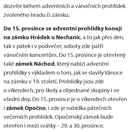
dozvíte během adventních a vánočních prohlídek
zvoleného hradu či zámku.
Do 15. prosince se adventní prohlídky konají
na zámku Hrádek u Nechanic
, a to jak přes den,
tak v pátek i v podvečer, soboty zde patří
vánočním koncertům. Do 15. prosince je otevřený
také
zámek Náchod
, který nabízí adventní
prohlídky s výkladem o tom, jak se slavily Vánoce
na zámku v 19. století. Prohlídky jsou zde
o víkendech, pro školy a objednané skupiny i ve
všední dny. Do 15. prosince je o víkendech otevřen
i
zámek Opočno
, i zde je nabídka pátečních
večerních prohlídek. Opočenský zámek bude
otevřen i mezi svátky – 29. a 30. prosince.