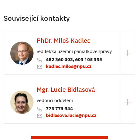
Související kontakty
PhDr. Miloš Kadlec
ředitel/ka územní památkové správy
482 360 003, 603 105 335
kadlec.milos@npu.cz
ÚPS na Sychrově
Mgr. Lucie Bidlasová
3/, Sychrov 3
vedoucí oddělení
773 775 944
bidlasova.lucie@npu.cz
ÚPS na Sychrově
Zámecký park 1/, Slatiňany