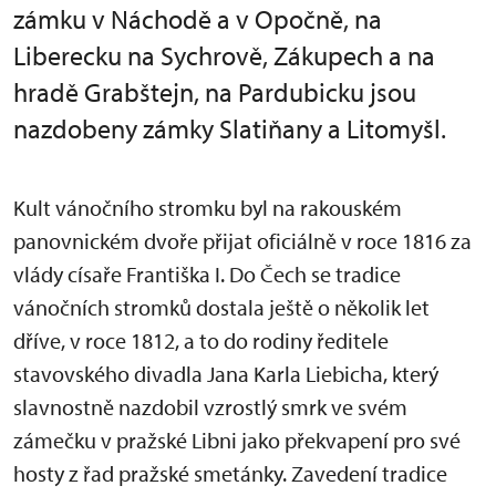
zámku v Náchodě a v Opočně, na
Liberecku na Sychrově, Zákupech a na
hradě Grabštejn, na Pardubicku jsou
nazdobeny zámky Slatiňany a Litomyšl.
Kult vánočního stromku byl na rakouském
panovnickém dvoře přijat oficiálně v roce 1816 za
vlády císaře Františka I. Do Čech se tradice
vánočních stromků dostala ještě o několik let
dříve, v roce 1812, a to do rodiny ředitele
stavovského divadla Jana Karla Liebicha, který
slavnostně nazdobil vzrostlý smrk ve svém
zámečku v pražské Libni jako překvapení pro své
hosty z řad pražské smetánky. Zavedení tradice