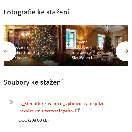
Fotografie ke stažení
Vánočně
Vánoce na
nazdobený
zámku Hrádek u
interiér ve
Nechanic
Slatiňanech
Soubory ke stažení
tz_slechticke-vanoce_vybrane-zamky-lze-
navstivit-i-mezi-svatky.doc
DOC (308,00 KB)