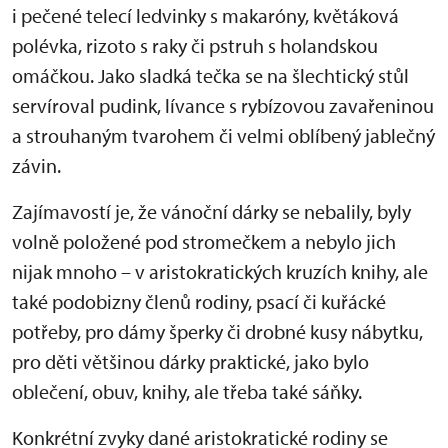
i pečené telecí ledvinky s makaróny, květáková
polévka, rizoto s raky či pstruh s holandskou
omáčkou. Jako sladká tečka se na šlechtický stůl
servíroval pudink, lívance s rybízovou zavařeninou
a strouhaným tvarohem či velmi oblíbený jablečný
závin.
Zajímavostí je, že vánoční dárky se nebalily, byly
volně položené pod stromečkem a nebylo jich
nijak mnoho – v aristokratických kruzích knihy, ale
také podobizny členů rodiny, psací či kuřácké
potřeby, pro dámy šperky či drobné kusy nábytku,
pro děti většinou dárky praktické, jako bylo
oblečení, obuv, knihy, ale třeba také sáňky.
Konkrétní zvyky dané aristokratické rodiny se