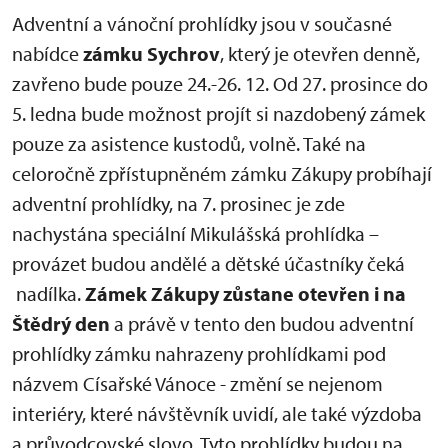
Adventní a vánoční prohlídky jsou v současné
nabídce
zámku Sychrov
, který je otevřen denně,
zavřeno bude pouze 24.-26. 12. Od 27. prosince do
5. ledna bude možnost projít si nazdobený zámek
pouze za asistence kustodů, volně. Také na
celoročně zpřístupněném zámku Zákupy probíhají
adventní prohlídky, na 7. prosinec je zde
nachystána speciální Mikulášská prohlídka –
provázet budou andělé a dětské účastníky čeká
nadílka.
Zámek Zákupy zůstane otevřen i na
Štědrý den
a právě v tento den budou adventní
prohlídky zámku nahrazeny prohlídkami pod
názvem Císařské Vánoce - změní se nejenom
interiéry, které návštěvník uvidí, ale také výzdoba
a průvodcovské slovo. Tyto prohlídky budou na