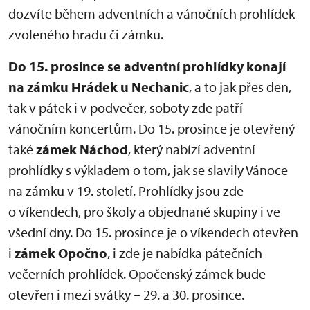
dozvíte během adventních a vánočních prohlídek
zvoleného hradu či zámku.
Do 15. prosince se adventní prohlídky konají
na zámku Hrádek u Nechanic
, a to jak přes den,
tak v pátek i v podvečer, soboty zde patří
vánočním koncertům. Do 15. prosince je otevřený
také
zámek Náchod
, který nabízí adventní
prohlídky s výkladem o tom, jak se slavily Vánoce
na zámku v 19. století. Prohlídky jsou zde
o víkendech, pro školy a objednané skupiny i ve
všední dny. Do 15. prosince je o víkendech otevřen
i
zámek Opočno
, i zde je nabídka pátečních
večerních prohlídek. Opočenský zámek bude
otevřen i mezi svátky – 29. a 30. prosince.