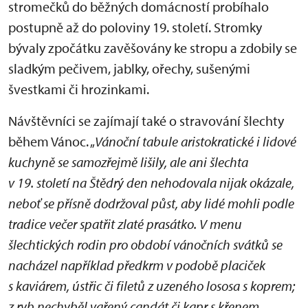
stromečků do běžných domácností probíhalo
postupně až do poloviny 19. století. Stromky
bývaly zpočátku zavěšovány ke stropu a zdobily se
sladkým pečivem, jablky, ořechy, sušenými
švestkami či hrozinkami.
Návštěvníci se zajímají také o stravování šlechty
během Vánoc. „
Vánoční tabule aristokratické i lidové
kuchyně se samozřejmě lišily, ale ani šlechta
v 19. století na Štědrý den nehodovala nijak okázale,
neboť se přísně dodržoval půst, aby lidé mohli podle
tradice večer spatřit zlaté prasátko. V menu
šlechtických rodin pro období vánočních svátků se
nacházel například předkrm v podobě placiček
s kaviárem, ústřic či filetů z uzeného lososa s koprem;
z ryb nechyběl vařený candát či kapr s křenem