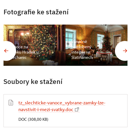
Fotografie ke stažení
Vánočně
Vánoce na
nazdobený
zámku Hrádek u
interiér ve
Nechanic
Slatiňanech
Soubory ke stažení
tz_slechticke-vanoce_vybrane-zamky-lze-
navstivit-i-mezi-svatky.doc
DOC (308,00 KB)