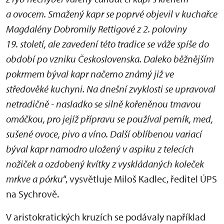
a ovocem. Smažený kapr se poprvé objevil v kuchařce
Magdalény Dobromily Rettigové z 2. poloviny
19. století, ale zavedení této tradice se váže spíše do
období po vzniku Československa. Daleko běžnějším
pokrmem býval kapr načerno známý již ve
středověké kuchyni. Na dnešní zvyklosti se upravoval
netradičně - nasladko se silně kořeněnou tmavou
omáčkou, pro jejíž přípravu se používal perník, med,
sušené ovoce, pivo a víno. Další oblíbenou variací
býval kapr namodro uložený v aspiku z telecích
nožiček a ozdobený kvítky z vyskládaných koleček
mrkve a pórku
“, vysvětluje Miloš Kadlec, ředitel ÚPS
na Sychrově.
V aristokratických kruzích se podávaly například