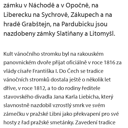
zámku v Náchodě a v Opočně, na
Liberecku na Sychrově, Zákupech a na
hradě Grabštejn, na Pardubicku jsou
nazdobeny zámky Slatiňany a Litomyšl.
Kult vánočního stromku byl na rakouském
panovnickém dvoře přijat oficiálně v roce 1816 za
vlády císaře Františka I. Do Čech se tradice
vánočních stromků dostala ještě o několik let
dříve, v roce 1812, a to do rodiny ředitele
stavovského divadla Jana Karla Liebicha, který
slavnostně nazdobil vzrostlý smrk ve svém
zámečku v pražské Libni jako překvapení pro své
hosty z řad pražské smetánky. Zavedení tradice