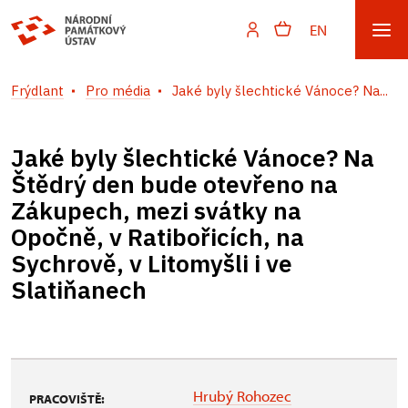
EN
Frýdlant
Pro média
Jaké byly šlechtické Vánoce? Na...
Jaké byly šlechtické Vánoce? Na
Štědrý den bude otevřeno na
Zákupech, mezi svátky na
Opočně, v Ratibořicích, na
Sychrově, v Litomyšli i ve
Slatiňanech
Hrubý Rohozec
PRACOVIŠTĚ: