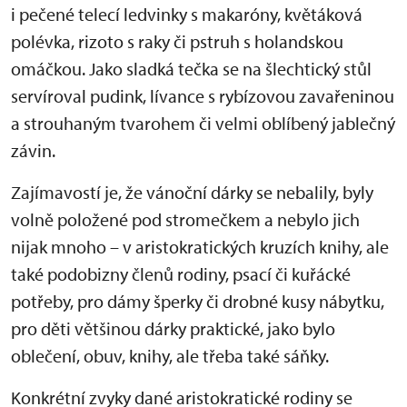
i pečené telecí ledvinky s makaróny, květáková
polévka, rizoto s raky či pstruh s holandskou
omáčkou. Jako sladká tečka se na šlechtický stůl
servíroval pudink, lívance s rybízovou zavařeninou
a strouhaným tvarohem či velmi oblíbený jablečný
závin.
Zajímavostí je, že vánoční dárky se nebalily, byly
volně položené pod stromečkem a nebylo jich
nijak mnoho – v aristokratických kruzích knihy, ale
také podobizny členů rodiny, psací či kuřácké
potřeby, pro dámy šperky či drobné kusy nábytku,
pro děti většinou dárky praktické, jako bylo
oblečení, obuv, knihy, ale třeba také sáňky.
Konkrétní zvyky dané aristokratické rodiny se