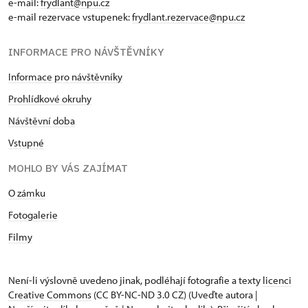
e-mail:
frydlant@npu.cz
e-mail rezervace vstupenek:
frydlant.rezervace@npu.cz
INFORMACE PRO NÁVŠTĚVNÍKY
Informace pro návštěvníky
Prohlídkové okruhy
Návštěvní doba
Vstupné
MOHLO BY VÁS ZAJÍMAT
O zámku
Fotogalerie
Filmy
Není-li výslovně uvedeno jinak, podléhají fotografie a texty
licenci
Creative Commons
(CC BY-NC-ND 3.0 CZ) (Uveďte autora |