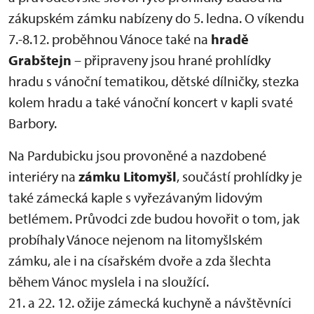
zákupském zámku nabízeny do 5. ledna. O víkendu
7.-8.12. proběhnou Vánoce také na
hradě
Grabštejn
– připraveny jsou hrané prohlídky
hradu s vánoční tematikou, dětské dílničky, stezka
kolem hradu a také vánoční koncert v kapli svaté
Barbory.
Na Pardubicku jsou provoněné a nazdobené
interiéry na
zámku Litomyšl
, součástí prohlídky je
také zámecká kaple s vyřezávaným lidovým
betlémem. Průvodci zde budou hovořit o tom, jak
probíhaly Vánoce nejenom na litomyšlském
zámku, ale i na císařském dvoře a zda šlechta
během Vánoc myslela i na sloužící.
21. a 22. 12. ožije zámecká kuchyně a návštěvníci