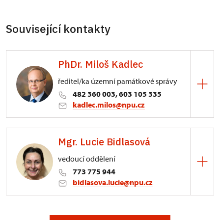
Související kontakty
PhDr. Miloš Kadlec
ředitel/ka územní památkové správy
482 360 003, 603 105 335
kadlec.milos@npu.cz
ÚPS na Sychrově
Mgr. Lucie Bidlasová
3/, Sychrov 3
vedoucí oddělení
773 775 944
bidlasova.lucie@npu.cz
ÚPS na Sychrově
Zámecký park 1/, Slatiňany