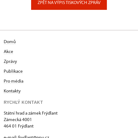
ZPĚT NA VÝPIS TISKOVÝCH ZPRÁV
Domů
Akce
Zprávy
Publikace
Pro média
Kontakty
RYCHLÝ KONTAKT
Státní hrad a zámek Frýdlant
Zámecká 4001
464 01 Frýdlant
e-mail:
frydlant@npu.cz