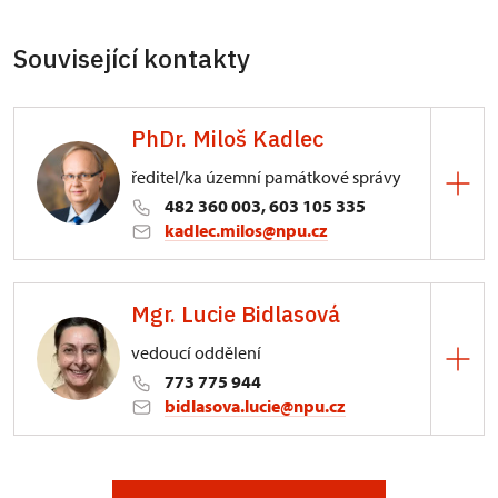
Související kontakty
PhDr. Miloš Kadlec
ředitel/ka územní památkové správy
482 360 003, 603 105 335
kadlec.milos@npu.cz
ÚPS na Sychrově
Mgr. Lucie Bidlasová
3/, Sychrov 3
vedoucí oddělení
773 775 944
bidlasova.lucie@npu.cz
ÚPS na Sychrově
Zámecký park 1/, Slatiňany