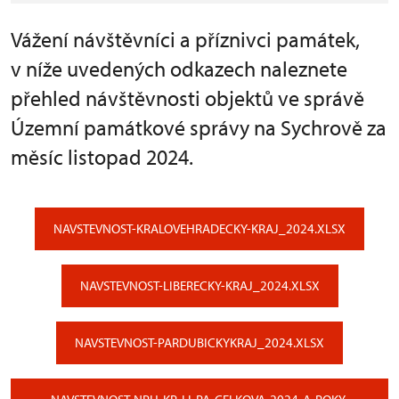
Vážení návštěvníci a příznivci památek,
v níže uvedených odkazech naleznete
přehled návštěvnosti objektů ve správě
Územní památkové správy na Sychrově za
měsíc listopad 2024.
NAVSTEVNOST-KRALOVEHRADECKY-KRAJ_2024.XLSX
NAVSTEVNOST-LIBERECKY-KRAJ_2024.XLSX
NAVSTEVNOST-PARDUBICKYKRAJ_2024.XLSX