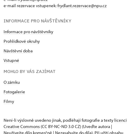
e-mail rezervace vstupenek:
frydlant.rezervace@npu.cz
INFORMACE PRO NÁVŠTĚVNÍKY
Informace pro návštěvníky
Prohlídkové okruhy
Návštěvní doba
Vstupné
MOHLO BY VÁS ZAJÍMAT
O zámku
Fotogalerie
Filmy
Není-li výslovně uvedeno jinak, podléhají fotografie a texty
licenci
Creative Commons
(CC BY-NC-ND 3.0 CZ) (Uveďte autora |
Neužívejte dílo komerčně | Nezasahujte do díla). Při užití obsahu