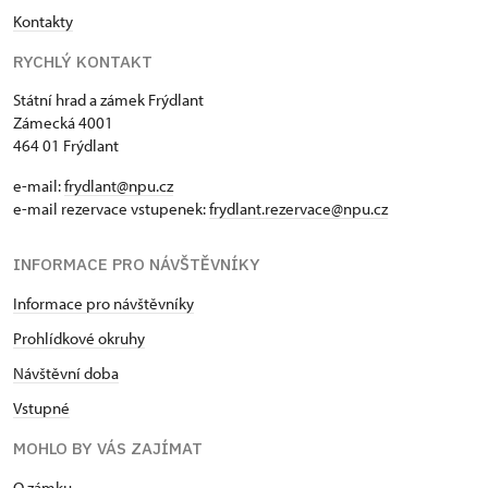
Kontakty
RYCHLÝ KONTAKT
Státní hrad a zámek Frýdlant
Zámecká 4001
464 01 Frýdlant
e-mail:
frydlant@npu.cz
e-mail rezervace vstupenek:
frydlant.rezervace@npu.cz
INFORMACE PRO NÁVŠTĚVNÍKY
Informace pro návštěvníky
Prohlídkové okruhy
Návštěvní doba
Vstupné
MOHLO BY VÁS ZAJÍMAT
O zámku