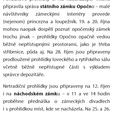
připravila správa
státního zámku Opočn
o – malé
návštěvníky zámeckými interiéry provede
(nejenom) princezna a loupežník. 19. a 20. října
mohou naopak dospělí poznat opočenský zámek
trochu jinak – prohlídky Opočno opačně vedou
běžně nepřístupnými prostorami, jako je třeba
stříbrnice, půda aj. Na 28. říjen jsou připraveny
prodloužené prohlídky loveckého a rytířského sálu
včetně běžně nepřístupné části s výkladem
správce depozitáře.
Netradiční prohlídky jsou připraveny na 12. říjen
i na
náchodském zámk
u – v 11 a ve 14 hodin
proběhne přednáška o zámeckých divadlech
i s prohlídkou míst, kde se nacházela. Na 25. a 26.