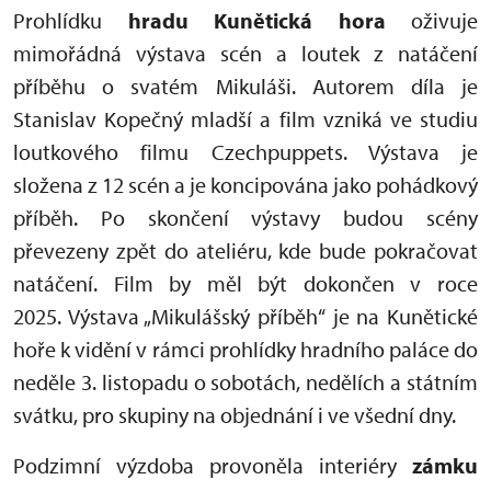
Prohlídku
hradu Kunětická hora
oživuje
mimořádná výstava scén a loutek z natáčení
příběhu o svatém Mikuláši. Autorem díla je
Stanislav Kopečný mladší a film vzniká ve studiu
loutkového filmu Czechpuppets. Výstava je
složena z 12 scén a je koncipována jako pohádkový
příběh. Po skončení výstavy budou scény
převezeny zpět do ateliéru, kde bude pokračovat
natáčení. Film by měl být dokončen v roce
2025. Výstava „Mikulášský příběh“ je na Kunětické
hoře k vidění v rámci prohlídky hradního paláce do
neděle 3. listopadu o sobotách, nedělích a státním
svátku, pro skupiny na objednání i ve všední dny.
Podzimní výzdoba provoněla interiéry
zámku