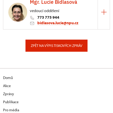
Mgr. Lucie Bidlasová
3/, Sychrov 3
vedoucí oddělení
773 775 944
bidlasova.lucie@npu.cz
ÚPS na Sychrově
Zámecký park 1/, Slatiňany
ZPĚT NA VÝPIS TISKOVÝCH ZPRÁV
Domů
Akce
Zprávy
Publikace
Pro média