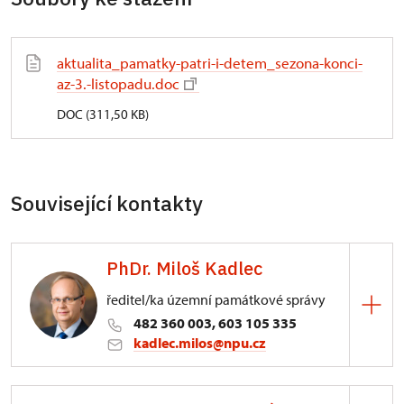
aktualita_pamatky-patri-i-detem_sezona-konci-
az-3.-listopadu.doc
DOC (311,50 KB)
Související kontakty
PhDr. Miloš Kadlec
ředitel/ka územní památkové správy
482 360 003, 603 105 335
kadlec.milos@npu.cz
ÚPS na Sychrově