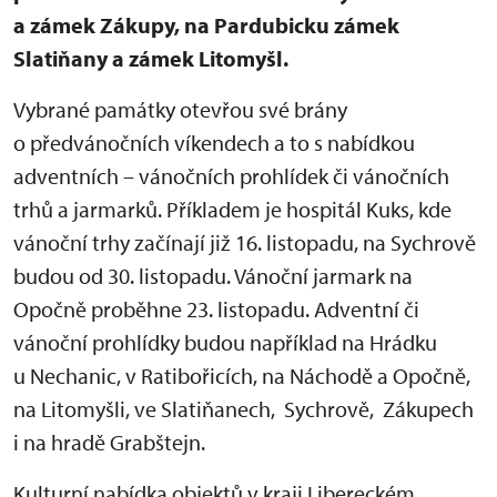
a zámek Zákupy, na Pardubicku zámek
Slatiňany a zámek Litomyšl.
Vybrané památky otevřou své brány
o předvánočních víkendech a to s nabídkou
adventních – vánočních prohlídek či vánočních
trhů a jarmarků. Příkladem je hospitál Kuks, kde
vánoční trhy začínají již 16. listopadu, na Sychrově
budou od 30. listopadu. Vánoční jarmark na
Opočně proběhne 23. listopadu. Adventní či
vánoční prohlídky budou například na Hrádku
u Nechanic, v Ratibořicích, na Náchodě a Opočně,
na Litomyšli, ve Slatiňanech, Sychrově, Zákupech
i na hradě Grabštejn.
Kulturní nabídka objektů v kraji Libereckém,