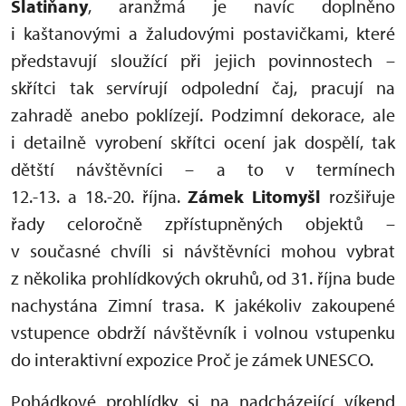
Slatiňany
, aranžmá je navíc doplněno
i kaštanovými a žaludovými postavičkami, které
představují sloužící při jejich povinnostech –
skřítci tak servírují odpolední čaj, pracují na
zahradě anebo poklízejí. Podzimní dekorace, ale
i detailně vyrobení skřítci ocení jak dospělí, tak
dětští návštěvníci – a to v termínech
12.-13. a 18.-20. října.
Zámek Litomyšl
rozšiřuje
řady celoročně zpřístupněných objektů –
v současné chvíli si návštěvníci mohou vybrat
z několika prohlídkových okruhů, od 31. října bude
nachystána Zimní trasa. K jakékoliv zakoupené
vstupence obdrží návštěvník i volnou vstupenku
do interaktivní expozice Proč je zámek UNESCO.
Pohádkové prohlídky si na nadcházející víkend