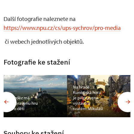
Další fotografie naleznete na
https://www.npu.cz/cs/ups-sychrov/pro-media
či webech jednotlivých objektů.
Fotografie ke stažení
Na hradě
Kunětická hora
Bezděz má
je připravena
připravenu hru
výstava o
pro děti
svatém Mikuláši
Soubory ke stažení