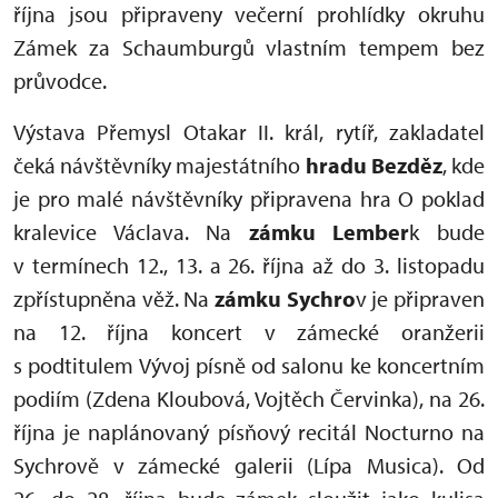
října jsou připraveny večerní prohlídky okruhu
Zámek za Schaumburgů vlastním tempem bez
průvodce.
Výstava Přemysl Otakar II. král, rytíř, zakladatel
čeká návštěvníky majestátního
hradu Bezděz
, kde
je pro malé návštěvníky připravena hra O poklad
kralevice Václava. Na
zámku Lember
k bude
v termínech 12., 13. a 26. října až do 3. listopadu
zpřístupněna věž. Na
zámku Sychro
v je připraven
na 12. října koncert v zámecké oranžerii
s podtitulem Vývoj písně od salonu ke koncertním
podiím (Zdena Kloubová, Vojtěch Červinka), na 26.
října je naplánovaný písňový recitál Nocturno na
Sychrově v zámecké galerii (Lípa Musica). Od