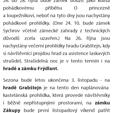
26. do 28. října bude zámek sloužit jako kulisa
pohádkovému příběhu O princezně
a loupežníkovi, neboť na tyto dny jsou nachystány
pohádkové prohlídky. (Dne 24. 10. bude zámek
Sychrov včetně zámecké zahrady z technických
důvodů zcela uzavřen.) Na 26. října jsou
nachystány večerní prohlídky hradu Grabštejn, kdy
si návštěvníci projdou hrad za asistence laskavých
strašidel, Strašidelná noc je v tento termín i na
hradě a zámku Frýdlant
.
Sezona bude letos ukončena 3. listopadu - na
hradě Grabštejn
je na tento den naplánována
kastelánská prohlídka, která provede návštěvníky
i běžně nepřístupnými prostorami, na
zámku
Zákupy
bude první listopadový víkend patřit