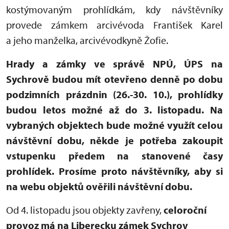
kostýmovaným prohlídkám, kdy návštěvníky
provede zámkem arcivévoda František Karel
a jeho manželka, arcivévodkyně Žofie.
Hrady a zámky ve správě NPÚ, ÚPS na
Sychrově budou mít otevřeno denně po dobu
podzimních prázdnin (26.-30. 10.), prohlídky
budou letos možné až do 3. listopadu. Na
vybraných objektech bude možné využít celou
návštěvní dobu, někde je potřeba zakoupit
vstupenku předem na stanovené časy
prohlídek. Prosíme proto návštěvníky, aby si
na webu objektů ověřili návštěvní dobu.
Od 4. listopadu jsou objekty zavřeny,
celoroční
provoz má na Liberecku zámek Sychrov