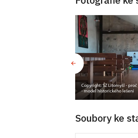
Fotografie ke 
Copyright: SZ Litomyšl - pr
- model historického lešení
Soubory ke st