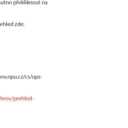
nutno překliknout na
ehled zde:
www.npu.cz/cs/ups-
chrov/prehled-