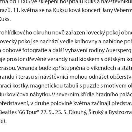
větna od 11:05 ve sklepení hospitálu Kuks a návštěvní
azů. 11. května se na Kuksu ková koncert Jany Veberov
uks.
rohlídkového okruhu nově zařazen lovecký pokoj obn
ovecký pokoj se nachází vedle knihovny a nabídne po
na dobové fotografie a další vybavení rodiny Auersperg
uje prostor dřevěné verandy nad kioskem s dětským 
rasou. Veranda bude zpřístupněna o víkendech a státn
randu i terasu si návštěvníci mohou odnášet občerstv
rací kostky, magnetickou tabuli s puzzle s motivem ob
í Jurkovičova nábytku. V severním křídle hradního palác
edstavení, v druhé polovině května začínají předsta
les ’66 Tour" 22. 5., 25. 5. Dlouhý, Široký a Bystrozrak
ě).