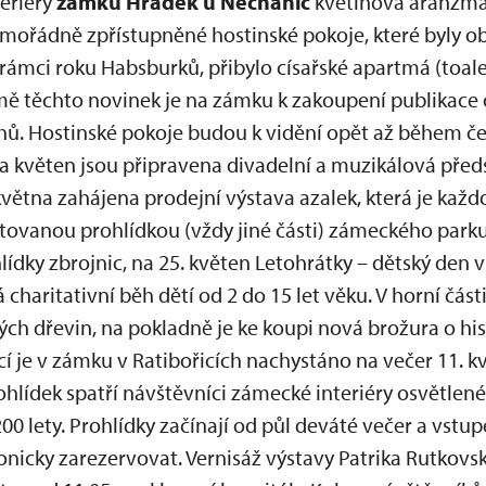
teriéry
zámku Hrádek u Nechanic
květinová aranžmá
imořádně zpřístupněné hostinské pokoje, které byly 
 rámci roku Habsburků, přibylo císařské apartmá (toalet
ě těchto novinek je na zámku k zakoupení publikace 
hů. Hostinské pokoje budou k vidění opět až během č
a květen jsou připravena divadelní a muzikálová před
května zahájena prodejní výstava azalek, která je každ
vanou prohlídkou (vždy jiné části) zámeckého parku.
lídky zbrojnic, na 25. květen Letohrátky – dětský den
á charitativní běh dětí od 2 do 15 let věku. V horní čá
ch dřevin, na pokladně je ke koupi nová brožura o his
cí je v zámku v Ratibořicích nachystáno na večer 11. 
ídek spatří návštěvníci zámecké interiéry osvětlené tak
200 lety. Prohlídky začínají od půl deváté večer a vstu
efonicky zarezervovat. Vernisáž výstavy Patrika Rutkov