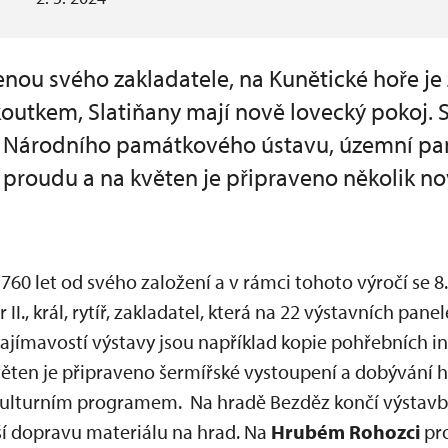
ou svého zakladatele, na Kunětické hoře je
outkem, Slatiňany mají nově lovecký pokoj.
ě Národního památkového ústavu, územní pa
 proudu a na květen je připraveno několik n
760 let od svého založení a v rámci tohoto výročí se 8
I., král, rytíř, zakladatel, která na 22 výstavních pa
jímavostí výstavy jsou například kopie pohřebních in
 květen je připraveno šermířské vystoupení a dobývání 
kulturním programem. Na hradě Bezděz končí výstav
ší dopravu materiálu na hrad. Na
Hrubém Rohozci
pr