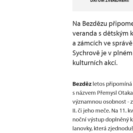
DATUM ZVEŘEJNĚNÍ:
Na Bezdězu připomen
veranda s dětským k
a zámcích ve správ
Sychrově je v plném
kulturních akcí.
Bezděz
letos připomíná 
s názvem Přemysl Otakar I
významnou osobnost - za
II. či jeho meče. Na 11.
noční výstup doplněný 
lanovky, která zjednodu