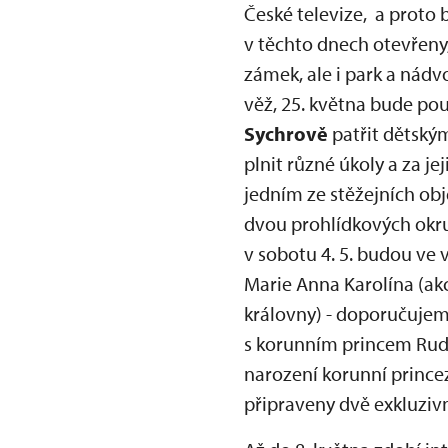
České televize, a proto 
v těchto dnech otevřeny,
zámek, ale i park a nádv
věž, 25. května bude pou
Sychrově
patřit dětský
plnit různé úkoly a za 
jedním ze stěžejních ob
dvou prohlídkových okruz
v sobotu 4. 5. budou ve 
Marie Anna Karolína (akc
královny) - doporučujem
s korunním princem Rudo
narození korunní prince
připraveny dvě exkluzi