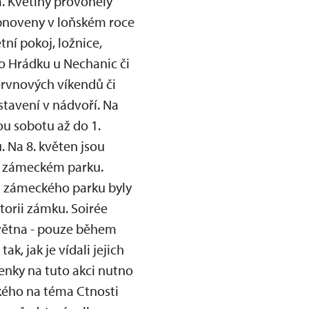
. Květiny provoněly
obnoveny v loňském roce
ní pokoj, ložnice,
o Hrádku u Nechanic či
ervnových víkendů či
stavení v nádvoří. Na
ou sobotu až do 1.
 Na 8. květen jsou
 v zámeckém parku.
sti zámeckého parku byly
torii zámku. Soirée
května - pouze během
, jak je vídali jejich
penky na tuto akci nutno
ského na téma Ctnosti