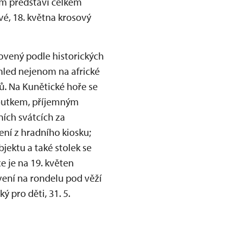
kům představí celkem
é, 18. května krosový
ovený podle historických
hled nejenom na africké
ů. Na Kunětické hoře se
koutkem, příjemným
ích svátcích za
ení z hradního kiosku;
jektu a také stolek se
e je na 19. květen
vení na rondelu pod věží
ý pro děti, 31. 5.