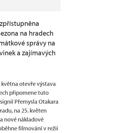
 zpřístupněna
 Sezona na hradech
mátkové správy na
ovinek a zajímavých
. května otevře výstava
nelech připomene tuto
signií Přemysla Otakara
hradu, na 25. květen
ba nové nákladové
oběhne filmování v režii