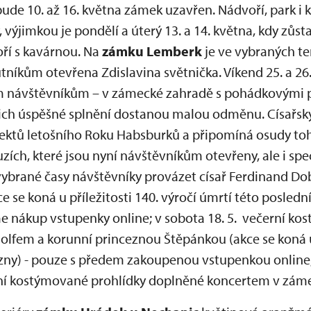
bude 10. až 16. května zámek uzavřen. Nádvoří, park i
 výjimkou je pondělí a úterý 13. a 14. května, kdy zů
oří s kavárnou. Na
zámku Lemberk
je ve vybraných t
tníkům otevřena Zdislavina světnička. Víkend 25. a 26
m návštěvníkům – v zámecké zahradě s pohádkovými 
jejich úspěšné splnění dostanou malou odměnu. Císařs
jektů letošního Roku Habsburků a připomíná osudy t
ích, které jsou nyní návštěvníkům otevřeny, ale i spe
vybrané časy návštěvníky provázet císař Ferdinand Do
e se koná u příležitosti 140. výročí úmrtí této posled
e nákup vstupenky online; v sobota 18. 5. večerní ko
lfem a korunní princeznou Štěpánkou (akce se koná u p
zny) - pouze s předem zakoupenou vstupenkou online; 
vní kostýmované prohlídky doplněné koncertem v záme