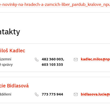
e-novinky-na-hradech-a-zamcich-liber_pardub_kralove_np
ntakty
iloš Kadlec
 územní
482 360 003,
kadlec.milos@np
 správy
603 105 335
cie Bidlasová
ddělení
773 775 944
bidlasova.lucie@