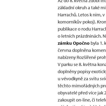
Až do 8. května zdobí in
základní okruh a také m
Harrachů. Letos k nim, v
komorníkův pokoj). Krom
publikace o rodu Harrac
o letních prázdninách. N
zámku Opočno
byla 1. 
června doplněna komento
nabízeny Rozšířené proh
V parku se 8. května kon
doplněny popisy exotický
u vévodkyně za svitu sví
těchto mimořádných prohl
obyvatelé před více jak 
zakoupit on-line, či tel