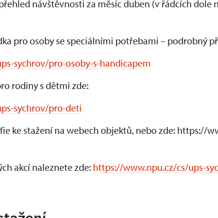
 přehled návštěvnosti za měsíc duben (v řádcích dole 
dka pro osoby se speciálními potřebami – podrobný př
ups-sychrov/pro-osoby-s-handicapem
ro rodiny s dětmi zde:
ps-sychrov/pro-deti
afie ke stažení na webech objektů, nebo zde: https://
ch akcí naleznete zde:
https://www.npu.cz/cs/ups-sy