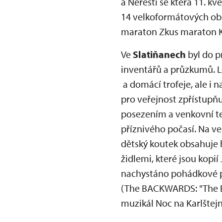
a Neřesti se která 11. k
14 velkoformátových obr
maraton Zkus maraton K
Ve
Slatiňanech
byl do p
inventářů a průzkumů. L
a domácí trofeje, ale i 
pro veřejnost zpřístupň
posezením a venkovní te
příznivého počasí. Na ve
dětský koutek obsahuje h
židlemi, které jsou kopi
nachystáno pohádkové př
(The BACKWARDS: "The Beat
muzikál Noc na Karlštejn