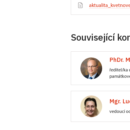
aktualita_kvetnov
Související ko
PhDr. M
ředitel/ka
památkové
ÚPS na Sychrově
3/, Sychrov 3
Mgr. Lu
vedoucí o
ÚPS na Sychrově