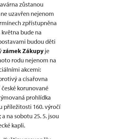
 kavárna zůstanou
stane uzavřen nejenom
ermínech zpřístupněna
. května bude na
postavami budou děti
ký
zámek Zákupy
je
ohoto rodu nejenom na
ciálními akcemi:
brotivý a císařovna
ní české korunované
stýmovaná prohlídka
říležitosti 160. výročí
a na sobotu 25. 5. jsou
cké kapli.