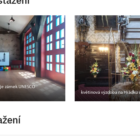
stažení
oč je zámek UNESCO
květinová výzdoba na Hrádku 
ažení