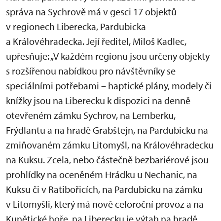
správa na Sychrově má v gesci 17 objektů
v regionech Liberecka, Pardubicka
a Královéhradecka. Její ředitel, Miloš Kadlec,
upřesňuje: „V každém regionu jsou určeny objekty
s rozšířenou nabídkou pro návštěvníky se
speciálními potřebami – haptické plány, modely či
knížky jsou na Liberecku k dispozici na denně
otevřeném zámku Sychrov, na Lemberku,
Frýdlantu a na hradě Grabštejn, na Pardubicku na
zmiňovaném zámku Litomyšl, na Královéhradecku
na Kuksu. Zcela, nebo částečně bezbariérové jsou
prohlídky na oceněném Hrádku u Nechanic, na
Kuksu či v Ratibořicích, na Pardubicku na zámku
v Litomyšli, který má nově celoroční provoz a na
Kunětické hoře, na Liberecku je výtah na hradě