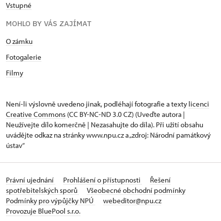
Vstupné
MOHLO BY VÁS ZAJÍMAT
O zámku
Fotogalerie
Filmy
Není-li výslovně uvedeno jinak, podléhají fotografie a texty
licenci
Creative Commons
(CC BY-NC-ND 3.0 CZ) (Uveďte autora |
Neužívejte dílo komerčně | Nezasahujte do díla). Při užití obsahu
uvádějte odkaz na stránky www.npu.cz a „zdroj: Národní památkový
ústav“
Právní ujednání
Prohlášení o přístupnosti
Řešení
spotřebitelských sporů
Všeobecné obchodní podmínky
Podmínky pro výpůjčky NPÚ
webeditor@npu.cz
Provozuje BluePool s.r.o.