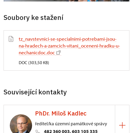
Soubory ke stažení
tz_navstevnici-se-specialnimi-potrebami-jsou-
na-hradech-a-zamcich-vitani_oceneni-hradku-u-
nechanicdoc.doc
DOC (303,50 KB)
Související kontakty
PhDr. Miloš Kadlec
ředitel/ka územní památkové správy
482 360 003, 603 105 335