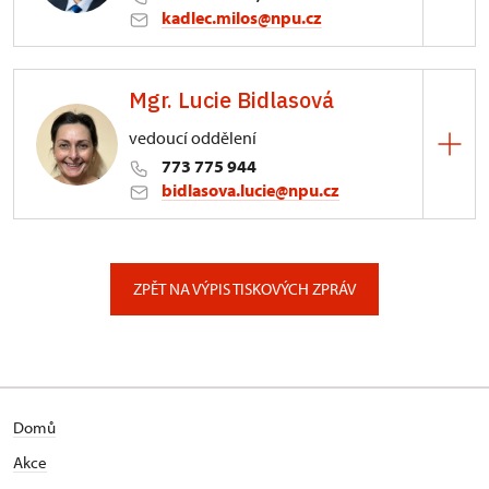
kadlec.milos@npu.cz
ÚPS na Sychrově
Mgr. Lucie Bidlasová
3/, Sychrov 3
vedoucí oddělení
773 775 944
bidlasova.lucie@npu.cz
ÚPS na Sychrově
Zámecký park 1/, Slatiňany
ZPĚT NA VÝPIS TISKOVÝCH ZPRÁV
Domů
Akce