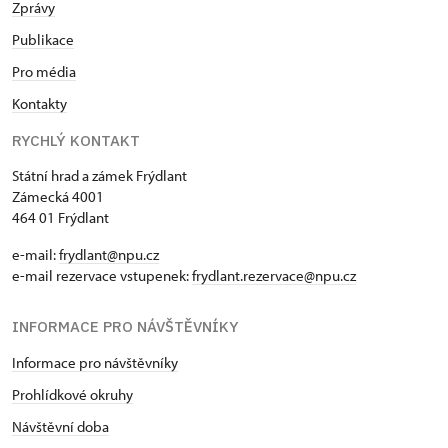
Zprávy
Publikace
Pro média
Kontakty
RYCHLÝ KONTAKT
Státní hrad a zámek Frýdlant
Zámecká 4001
464 01 Frýdlant
e-mail:
frydlant@npu.cz
e-mail rezervace vstupenek:
frydlant.rezervace@npu.cz
INFORMACE PRO NÁVŠTĚVNÍKY
Informace pro návštěvníky
Prohlídkové okruhy
Návštěvní doba