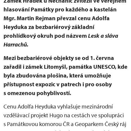
Zámek Hrádek u Nechanic zvítězil ve veřejném
hlasování Památky pro každého a kastelán
Mgr. Martin Rejman převzal cenu Adolfa
Heyduka za bezbariérový základní
prohlídkový okruh pod názvem
Lesk a sláva
Harrachů.
Mezi bezbariérové objekty se od 1. června
zařadil i zámek Litomyšl, památka UNESCO, kde
byla zbudována plošina, která umožňuje
přístupnost expozic v patrech i pro osoby
s omezenou pohyblivostí.
Cenu Adolfa Heyduka vyhlašuje mezinárodní
vzdělávací projekt Hugo na cestách ve spolupráci
s Památkovou komorou ČR a Geoparkem Český ráj