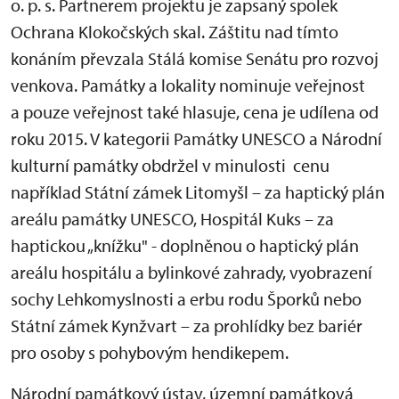
o. p. s. Partnerem projektu je zapsaný spolek
Ochrana Klokočských skal. Záštitu nad tímto
konáním převzala Stálá komise Senátu pro rozvoj
venkova. Památky a lokality nominuje veřejnost
a pouze veřejnost také hlasuje, cena je udílena od
roku 2015. V kategorii Památky UNESCO a Národní
kulturní památky obdržel v minulosti cenu
například Státní zámek Litomyšl – za haptický plán
areálu památky UNESCO, Hospitál Kuks – za
haptickou „knížku" - doplněnou o haptický plán
areálu hospitálu a bylinkové zahrady, vyobrazení
sochy Lehkomyslnosti a erbu rodu Šporků nebo
Státní zámek Kynžvart – za prohlídky bez bariér
pro osoby s pohybovým hendikepem.
Národní památkový ústav, územní památková