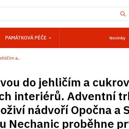
PAMÁTKOVÁ PÉČE
Novinky
hličím a...
zvou do jehličím a cukro
h interiérů. Adventní t
 oživí nádvoří Opočna a 
u Nechanic proběhne pr