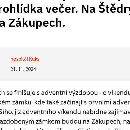
rohlídka večer. Na Štěd
na Zákupech.
hospitál Kuks
21. 11. 2024
h se finišuje s adventní výzdobou - o víke
ém zámku, kde také začínají s prvními adve
lšího, již adventního víkendu nabídne zajím
 nazdobeným zámkem budou na Zákupech, na