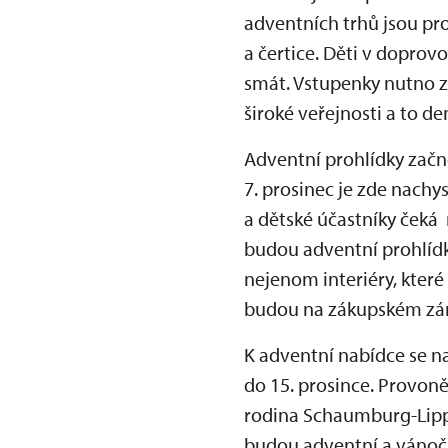
adventních trhů jsou pr
a čertice. Děti v doprov
smát. Vstupenky nutno z
široké veřejnosti a to de
Adventní prohlídky začn
7. prosinec je zde nachy
a dětské účastníky čeká
budou adventní prohlíd
nejenom interiéry, které
budou na zákupském zám
K adventní nabídce se n
do 15. prosince. Provon
rodina Schaumburg-Lipp
budou adventní a vánočn