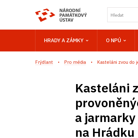
HRADY A ZÁMKY
O NPÚ
Frýdlant
Pro média
Kasteláni zvou do je
Kasteláni 
provoněnýc
a jarmarky
na Hrádku 