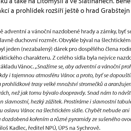
 a také na Litomyšli a ve Slatiňanech. Běh
cí a prohlídek rozšíří ještě o hrad Grabštejn
bě adventní a vánoční nazdobené hrady a zámky, byť se
hlavně duchovní rozměr. Obvykle býval na šlechtickém
yl jeden (nezabalený) dárek pro dospělého člena rodin
praktického charakteru. Z celého sídla byla nejvíce naz
základu Vánoc.
„Snažíme se, aby adventní a vánoční pro
ěkdy i tajemnou atmosféru Vánoc a proto, byť se dopoušt
a prohlídkové trasy velké množství stromečků a aranžuje
rách, než jak tomu bývalo doopravdy. Snad nám to návšt
n slavnostní, hezký zážitek. Prostíráme i slavnostní tabu
ou oslavu Vánoc na šlechtickém sídle. Chybět nebude ani
ka dozdobená kořením a různé pyramidy ze sušeného ovoce
iloš Kadlec, ředitel NPÚ, ÚPS na Sychrově.