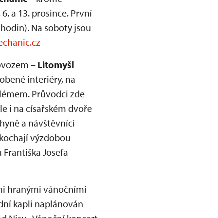
6. a 13. prosince. První
 hodin). Na soboty jsou
chanic.cz
rovozem –
Litomyšl
obené interiéry, na
etlémem. Průvodci zde
e i na císařském dvoře
chyně a návštěvníci
okochají výzdobou
a Františka Josefa
i hranými vánočními
adní kapli naplánován