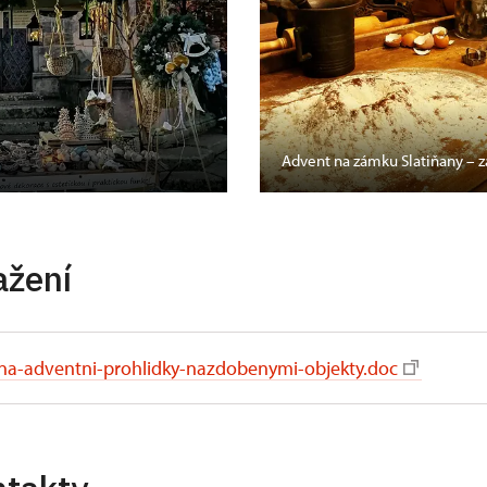
Advent na zámku Slatiňany –
ažení
-na-adventni-prohlidky-nazdobenymi-objekty.doc