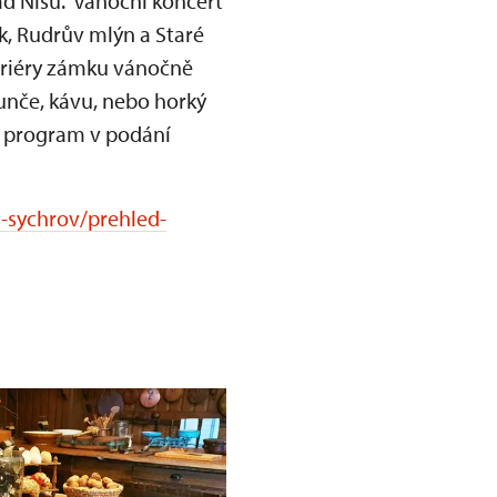
d Nisu. Vánoční koncert
k, Rudrův mlýn a Staré
teriéry zámku vánočně
unče, kávu, nebo horký
í program v podání
-sychrov/prehled-