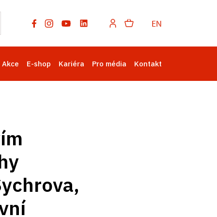
EN
Akce
E-shop
Kariéra
Pro média
Kontakt
vím
rhy
Sychrova,
vní