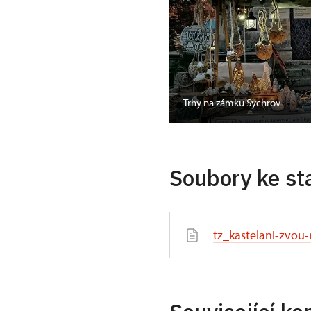
Trhy na zámku Sychrov
Soubory ke st
tz_kastelani-zvou