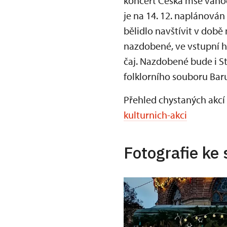
koncert Česká mše váno
je na 14. 12. naplánován
bělidlo navštívit v dob
nazdobené, ve vstupní h
čaj. Nazdobené bude i S
folklorního souboru Ba
Přehled chystaných akcí
kulturnich-akci
Fotografie ke 