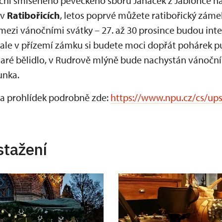
ční smíšeného pěveckého sboru Janáček z Jablonce na
 v
Ratibořicích
, letos poprvé můžete ratibořický záme
ě mezi vánočními svátky – 27. až 30 prosince budou in
ale v přízemí zámku si budete moci dopřát pohárek p
taré bělidlo, v Rudrově mlýně bude nachystán vánočn
runka.
 a prohlídek podrobně zde:
https://www.npu.cz/cs/ups
stažení