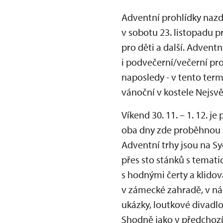
Adventní prohlídky naz
v sobotu 23. listopadu p
pro děti a další. Advent
i podvečerní/večerní pr
naposledy - v tento term
vánoční v kostele Nejsv
Víkend 30. 11. – 1. 12. 
oba dny zde proběhnou A
Adventní trhy jsou na Sy
přes sto stánků s temat
s hodnými čerty a klido
v zámecké zahradě, v n
ukázky, loutkové divadlo
Shodně jako v předchozí