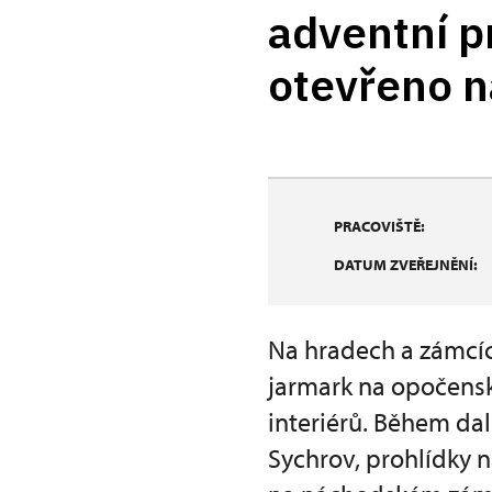
adventní p
otevřeno 
PRACOVIŠTĚ:
DATUM ZVEŘEJNĚNÍ:
Na hradech a zámcíc
jarmark na opočensk
interiérů. Během da
Sychrov, prohlídky