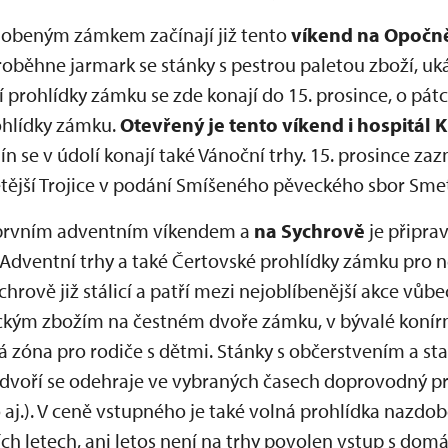
dobeným zámkem začínají již tento
víkend na Opočn
roběhne jarmark se stánky s pestrou paletou zboží, uká
ní prohlídky zámku se zde konají do 15. prosince, o pá
ohlídky zámku.
Otevřený je tento víkend i hospitál 
ín se v údolí konají také Vánoční trhy. 15. prosince z
ětější Trojice v podání Smíšeného pěveckého sbor Sme
je prvním adventním víkendem a
na Sychrově
je připra
dventní trhy a také Čertovské prohlídky zámku pro n
chrově již stálicí a patří mezi nejoblíbenější akce vůb
ickým zbožím na čestném dvoře zámku, v bývalé konír
vá zóna pro rodiče s dětmi. Stánky s občerstvením a s
ádvoří se odehraje ve vybraných časech doprovodný p
 aj.). V ceně vstupného je také volná prohlídka nazd
ch letech, ani letos není na trhy povolen vstup s dom