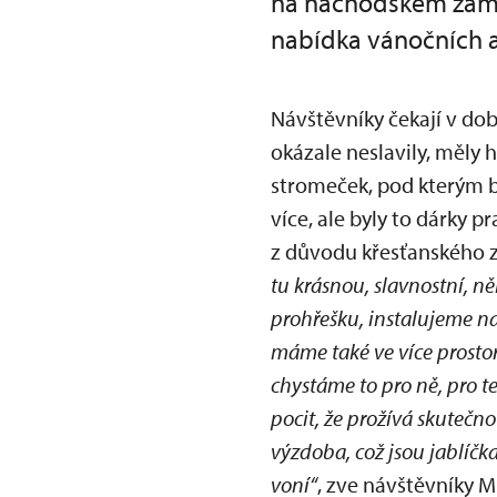
na náchodském zámku
nabídka vánočních ak
Návštěvníky čekají v do
okázale neslavily, měly 
stromeček, pod kterým b
více, ale byly to dárky 
z důvodu křesťanského 
tu krásnou, slavnostní, n
prohřešku, instalujeme n
máme také ve více prosto
chystáme to pro ně, pro te
pocit, že prožívá skutečn
výzdoba, což jsou jablíč
voní“
, zve návštěvníky M