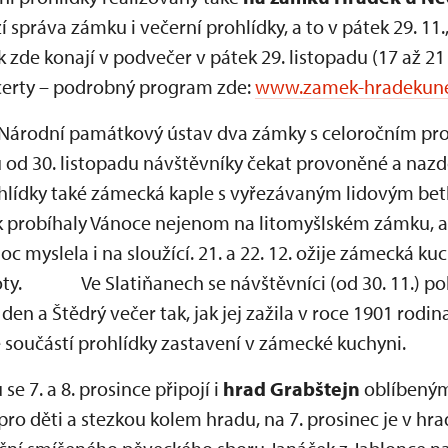
 správa zámku i večerní prohlídky, a to v pátek 29. 11., 
k zde konají v podvečer v pátek 29. listopadu (17 až 21
certy – podrobný program zde:
www.zamek-hradekune
 Národní památkový ústav dva zámky s celoročním p
u od 30. listopadu návštěvníky čekat provoněné a nazd
rohlídky také zámecká kaple s vyřezávaným lidovým b
k probíhaly Vánoce nejenom na litomyšlském zámku, al
c myslela i na sloužící. 21. a 22. 12. ožije zámecká ku
oty. Ve Slatiňanech se návštěvníci (od 30. 11.) p
 den a Štědrý večer tak, jak jej zažila v roce 1901 rodin
 součástí prohlídky zastavení v zámecké kuchyni.
 7. a 8. prosince připojí i
hrad Grabštejn
oblíbeným
pro děti a stezkou kolem hradu, na 7. prosinec je v hr