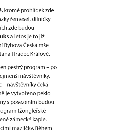
ě
, kromě prohlídek zde
zky řemesel, dílničky
tcích zde budou
Kuks
a letos je to již
azní Rybova Česká mše
tana Hradec Králové.
ven pestrý program – po
ejmenší návštěvníky.
ec – návštěvníky čeká
ně je vytvořeno peklo
tany s posezením budou
rogram (žongléřské
obené zámecké kaple.
ácími mazlíčky. Během