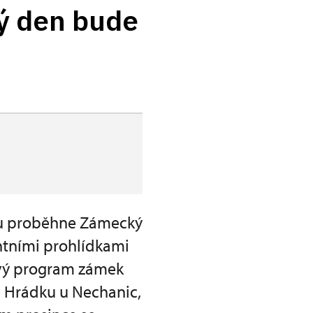
rý den bude
ndu proběhne Zámecký
ntními prohlídkami
avý program zámek
 Hrádku u Nechanic,