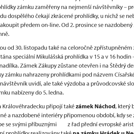
ohlídky zámku zaměřeny na nejmenší návštěvníky – prov
odu dospělého čekají zkrácené prohlídky, u nichž se n
akoupit předem on-line. Od 2. prosince se nazdobený
nně.
ou od 30. listopadu také na celoročně zpřístupněném
stána speciální Mikulášská prohlídka v 15 a v 16 hodi
 nadílka. Zámek Zákupy zůstane otevřen i na Štědrý de
ky zámku nahrazeny prohlídkami pod názvem Císařské
 návštěvník uvidí, ale také výzdoba a průvodcovské slo
ku nabízeny do 5. ledna.
a Královéhradecku připojí také
zámek Náchod
, který
ěné a nazdobené interiéry připomenou období, kdy se 
e se svými příbuznými z řad přední evropské aristok
í prohlídky realizovány také
na zámku Hrádek u Ne