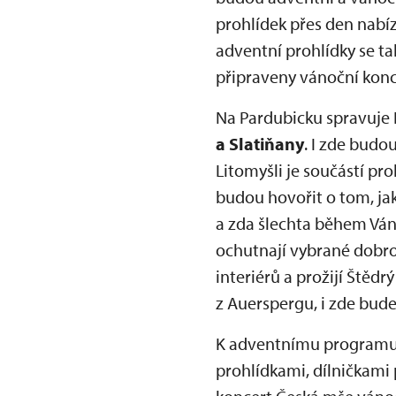
prohlídek přes den nabízí
adventní prohlídky se ta
připraveny vánoční kon
Na Pardubicku spravuje
a Slatiňany
. I zde budo
Litomyšli je součástí p
budou hovořit o tom, ja
a zda šlechta během Váno
ochutnají vybrané dobr
interiérů a prožijí Štědrý
z Auerspergu, i zde bude
K adventnímu programu se
prohlídkami, dílničkami 