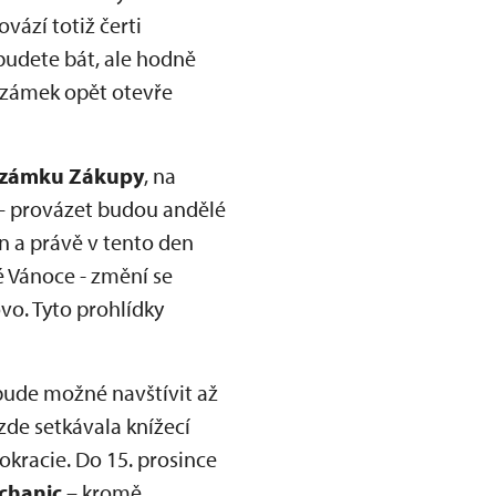
ází totiž čerti
ebudete bát, ale hodně
 zámek opět otevře
zámku Zákupy
, na
n – provázet budou andělé
n a právě v tento den
 Vánoce - změní se
vo. Tyto prohlídky
 bude možné navštívit až
zde setkávala knížecí
racie. Do 15. prosince
chanic
– kromě