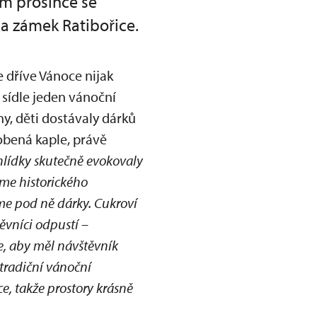
em prosince se
 a zámek Ratibořice.
 dříve Vánoce nijak
 sídle jeden vánoční
y, děti dostávaly dárků
dobená kaple, právě
hlídky skutečně evokovaly
íme historického
me pod ně dárky. Cukroví
ěvníci odpustí –
le, aby měl návštěvník
 tradiční vánoční
, takže prostory krásně