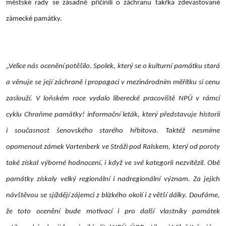
městské rady se zásadně přičinili o záchranu takřka zdevastované
zámecké památky.
„Velice nás ocenění potěšilo. Spolek, který se o kulturní památku stará
a věnuje se její záchraně i propagaci v mezinárodním měřítku si cenu
zaslouží. V loňském roce vydalo liberecké pracoviště NPÚ v rámci
cyklu Chraňme památky! informační leták, který představuje historii
i současnost šenovského starého hřbitova. Taktéž nesmíme
opomenout zámek Vartenberk ve Stráži pod Ralskem, který od poroty
také získal výborné hodnocení, i když ve své kategorii nezvítězil. Obě
památky získaly velký regionální i nadregionální význam. Za jejich
návštěvou se sjíždějí zájemci z blízkého okolí i z větší dálky. Doufáme,
že toto ocenění bude motivací i pro další vlastníky památek