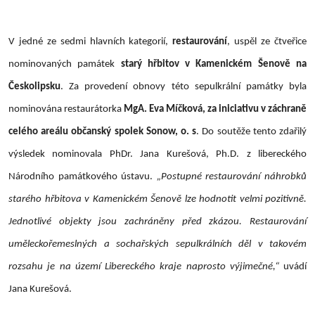
V jedné ze sedmi hlavních kategorií,
restaurování
, uspěl ze čtveřice
nominovaných památek
starý hřbitov v Kamenickém Šenově na
Českolipsku
. Za provedení obnovy této sepulkrální památky byla
nominována restaurátorka
MgA. Eva Míčková, za iniciativu v záchraně
celého areálu občanský spolek Sonow, o. s
. Do soutěže tento zdařilý
výsledek nominovala PhDr. Jana Kurešová, Ph.D. z libereckého
Národního památkového ústavu.
„Postupné restaurování náhrobků
starého hřbitova v Kamenickém Šenově lze hodnotit velmi pozitivně.
Jednotlivé objekty jsou zachráněny před zkázou. Restaurování
uměleckořemeslných a sochařských sepulkrálních děl v takovém
rozsahu je na území Libereckého kraje naprosto výjimečné,“
uvádí
Jana Kurešová.