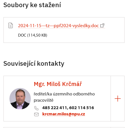
Soubory ke stažení
2024-11-15---tz---ppf2024-vysledky.doc
DOC (114,50 KB)
Související kontakty
Mgr. Miloš Krčmář
ředitel/ka územního odborného
pracoviště
485 222 411, 602 114 516
krcmar.milos@npu.cz
ÚOP v Liberci