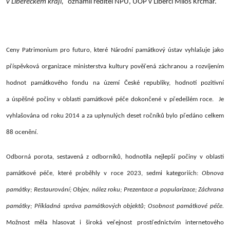
v Libereckém kraji,“
oznámil ředitel NPÚ, ÚOP v Liberci Miloš Krčmář.
Ceny Patrimonium pro futuro, které Národní památkový ústav vyhlašuje jako
příspěvková organizace ministerstva kultury pověřená záchranou a rozvíjením
hodnot památkového fondu na území České republiky, hodnotí pozitivní
a úspěšné počiny v oblasti památkové péče dokončené v předešlém roce. Je
vyhlašována od roku 2014 a za uplynulých deset ročníků bylo předáno celkem
88 ocenění.
Odborná porota, sestavená z odborníků, hodnotila nejlepší počiny v oblasti
památkové péče, které proběhly v roce 2023, sedmi kategoriích:
Obnova
památky; Restaurování; Objev, nález roku; Prezentace a popularizace; Záchrana
památky; Příkladná správa památkových objektů; Osobnost památkové péče.
Možnost měla hlasovat i široká veřejnost prostřednictvím internetového