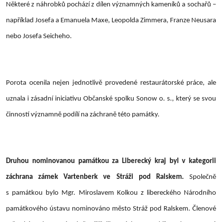
Některé z náhrobků pochází z dílen významných kameníků a sochařů –
například Josefa a Emanuela Maxe, Leopolda Zimmera, Franze Neusara
nebo Josefa Seicheho.
Porota ocenila nejen jednotlivě provedené restaurátorské práce, ale
uznala i zásadní iniciativu Občanské spolku Sonow o. s., který se svou
činností významně podílí na záchraně této památky.
Druhou nominovanou památkou za Liberecký kraj byl v kategorii
záchrana zámek Vartenberk ve Stráži pod Ralskem.
Společně
s památkou bylo Mgr. Miroslavem Kolkou z libereckého Národního
památkového ústavu nominováno město Stráž pod Ralskem. Členové