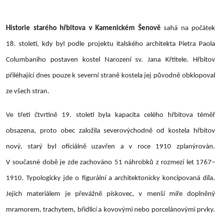
Historie starého hřbitova v Kamenickém Šenově
sahá na počátek
18. století, kdy byl podle projektu italského architekta Pietra Paola
Columbaniho postaven kostel Narození sv. Jana Křtitele. Hřbitov
přiléhající dnes pouze k severní straně kostela jej původně obklopoval
ze všech stran.
Ve třetí čtvrtině 19. století byla kapacita celého hřbitova téměř
obsazena, proto obec založila severovýchodně od kostela hřbitov
nový, starý byl oficiálně uzavřen a v roce 1910 zplanýrován.
V současné době je zde zachováno 51 náhrobků z rozmezí let 1767–
1910. Typologicky jde o figurální a architektonicky koncipovaná díla.
Jejich materiálem je převážně pískovec, v menší míře doplněný
mramorem, trachytem, břidlicí a kovovými nebo porcelánovými prvky.