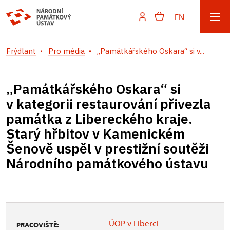
EN
Frýdlant
Pro média
„Památkářského Oskara“ si v...
„Památkářského Oskara“ si
v kategorii restaurování přivezla
památka z Libereckého kraje.
Starý hřbitov v Kamenickém
Šenově uspěl v prestižní soutěži
Národního památkového ústavu
ÚOP v Liberci
PRACOVIŠTĚ: