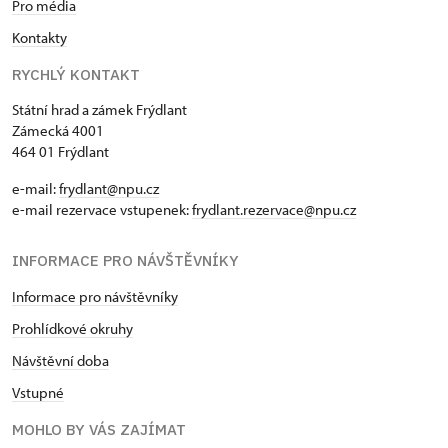
Pro média
Kontakty
RYCHLÝ KONTAKT
Státní hrad a zámek Frýdlant
Zámecká 4001
464 01 Frýdlant
e-mail:
frydlant@npu.cz
e-mail rezervace vstupenek:
frydlant.rezervace@npu.cz
INFORMACE PRO NÁVŠTĚVNÍKY
Informace pro návštěvníky
Prohlídkové okruhy
Návštěvní doba
Vstupné
MOHLO BY VÁS ZAJÍMAT