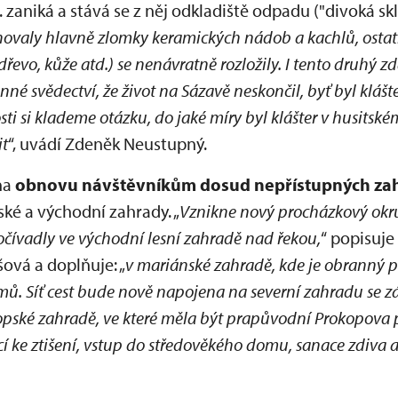
 zaniká a stává se z něj odkladiště odpadu ("divoká skl
ovaly hlavně zlomky keramických nádob a kachlů, osta
řevo, kůže atd.) se nenávratně rozložily. I tento druhý z
nné svědectví, že život na Sázavě neskončil, byť byl klášt
osti si klademe otázku, do jaké míry byl klášter v husits
it
“, uvádí Zdeněk Neustupný.
na
obnovu návštěvníkům dosud nepřístupných za
ké a východní zahrady. „
Vznikne nový procházkový ok
očívadly ve východní lesní zahradě nad řekou,
“ popisuje
ová a doplňuje: „
v mariánské zahradě, kde je obranný p
omů. Síť cest bude nově napojena na severní zahradu se zá
okopské zahradě, ve které měla být prapůvodní Prokopova 
 ke ztišení, vstup do středověkého domu, sanace zdiva a