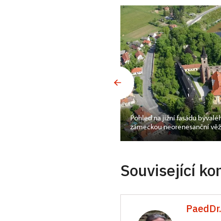
 okénko ve
Pohled na jižní fasádu býval
zámeckou neorenesanční věž
Související ko
PaedDr.