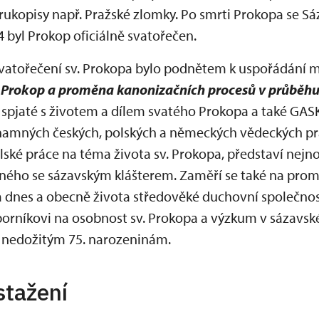
 rukopisy např. Pražské zlomky. Po smrti Prokopa se S
 byl Prokop oficiálně svatořečen.
 svatořečení sv. Prokopa bylo podnětem k uspořádání
. Prokop a proměna kanonizačních procesů v průběh
 spjaté s životem a dílem svatého Prokopa a také GASK
namných českých, polských a německých vědeckých pr
elské práce na téma života sv. Prokopa, představí nejno
ného se sázavským klášterem. Zaměří se také na pro
a dnes a obecně života středověké duchovní společnos
rníkovi na osobnost sv. Prokopa a výzkum v sázavské
 nedožitým 75. narozeninám.
stažení