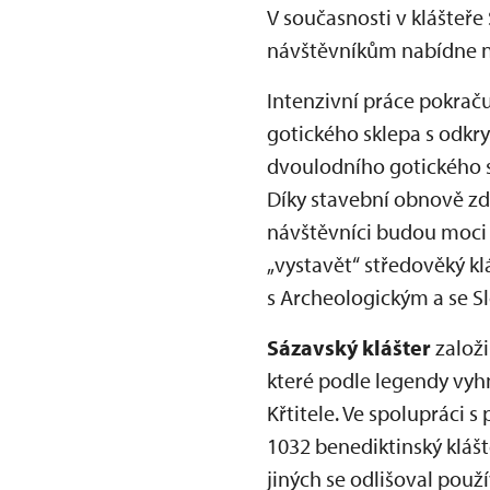
V současnosti v klášteře
návštěvníkům nabídne n
Intenzivní práce pokraču
gotického sklepa s odkr
dvoulodního gotického s
Díky stavební obnově zd
návštěvníci budou moci 
„vystavět“ středověký k
s Archeologickým a se 
Sázavský klášter
založi
které podle legendy vyhn
Křtitele. Ve spolupráci 
1032 benediktinský kláš
jiných se odlišoval použ