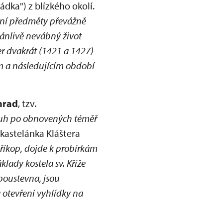
ádka") z blízkého okolí.
tní předměty převážně
dánlivě nevábný život
er dvakrát (1421 a 1427)
kém a následujícím období
hrad
, tzv.
ruh po obnovených téměř
 kastelánka Kláštera
říkop, dojde k probírkám
klady kostela sv. Kříže
poustevna, jsou
 otevření vyhlídky na