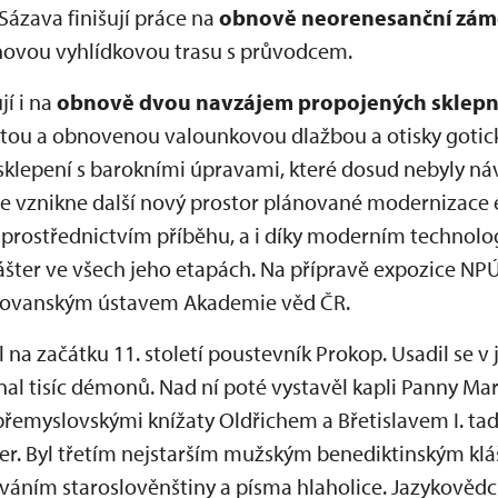
 Sázava finišují práce na
obnově neorenesanční zám
ovou vyhlídkovou trasu s průvodcem.
jí i na
obnově dvou navzájem propojených sklepní
ytou a obnovenou valounkovou dlažbou a otisky gotick
klepení s barokními úpravami, které dosud nebyly ná
e vznikne další nový prostor plánované modernizace e
prostřednictvím příběhu, a i díky moderním technolog
lášter ve všech jeho etapách. Na přípravě expozice NP
Slovanským ústavem Akademie věd ČR.
l na začátku 11. století poustevník Prokop. Usadil se v 
al tisíc démonů. Nad ní poté vystavěl kapli Panny Mar
s přemyslovskými knížaty Oldřichem a Břetislavem I. tad
ter. Byl třetím nejstarším mužským benediktinským kl
íváním staroslověnštiny a písma hlaholice. Jazykovědc