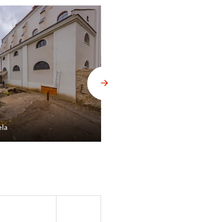
ela
Nástup do chodby klesající do 