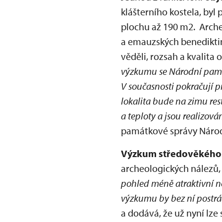
klášterního kostela, byl
plochu až 190 m2. Arche
a emauzských benediktin
věděli, rozsah a kvalita
výzkumu se Národní památk
V současnosti pokračují p
lokalita bude na zimu rest
a teploty a jsou realizov
památkové správy Národ
Výzkum středověkéh
archeologických nálezů,
pohled méně atraktivní ne
výzkumu by bez ní postrá
a dodává, že už nyní lze 