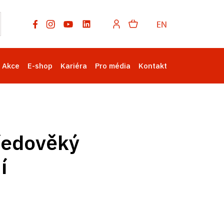
EN
Akce
E-shop
Kariéra
Pro média
Kontakt
tředověký
í