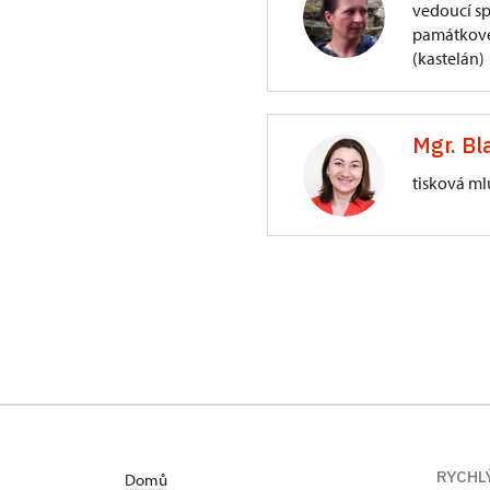
vedoucí s
památkové
(kastelán)
Sázava
Mgr. Bl
Zámecká 1/, Sáz
tisková ml
Generální ředite
Valdštejnské nám
RYCHL
Domů