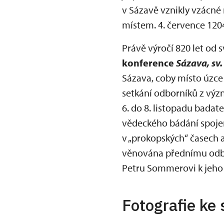
v Sázavě vznikly vzácné
místem. 4. července 1204
Právě výročí 820 let od
konference
Sázava, sv
Sázava, coby místo úzce
setkání odborníků z výz
6. do 8. listopadu badat
vědeckého bádání spoje
v „prokopských“ časech 
věnována přednímu odbo
Petru Sommerovi k jeho
Fotografie ke 