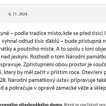
6. 11. 2024
ně – podle tradice místo, kde se před tisíci l
 vyhnal odtud tisíc ďáblů – bude přístupná 
mátky a poutního místa. A to spolu s loni ob
ad jeskyní. Rozhodl o tom Národní památkov
 spravuje. Zpřístupnění obou prostor je souč
, který by měl začít v příštím roce. Otevření 
028. Národní památkový ústav připravuje ta
d a pokračuje v opravě zámecké věže a sklep
eveného středověkého domu
, který se nacházel s