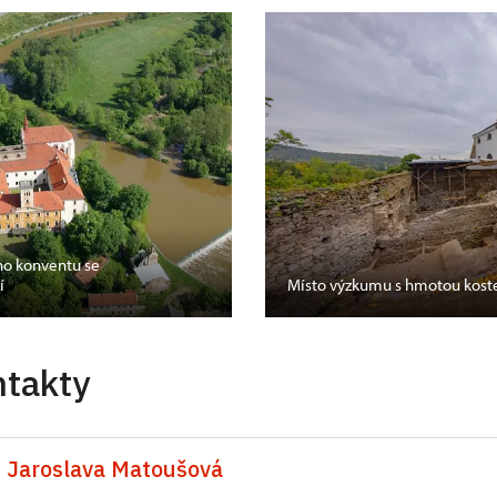
ého konventu se
í
Místo výzkumu s hmotou kost
ntakty
 Jaroslava Matoušová