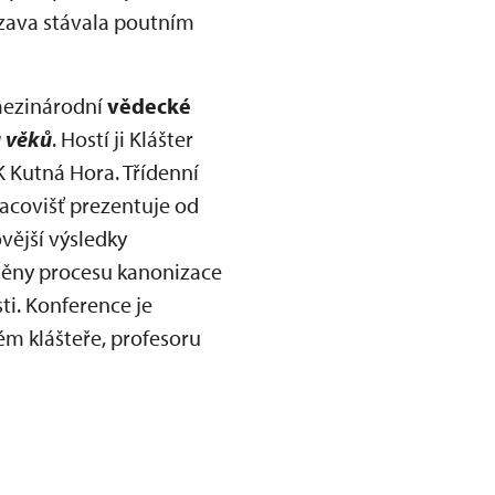
ázava stávala poutním
 mezinárodní
vědecké
u věků
. Hostí ji Klášter
 Kutná Hora. Třídenní
acovišť prezentuje od
vější výsledky
měny procesu kanonizace
ti. Konference je
m klášteře, profesoru