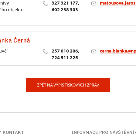
právy
327 321 177,
matousova.jaros
ho objektu
602 238 303
anka Černá
ava
uvčí
257 010 206,
cerna.blanka@np
724 511 225
lství NPÚ
ěstí 162/3, Praha
ZPĚT NA VÝPIS TISKOVÝCH ZPRÁV
Ý KONTAKT
INFORMACE PRO NÁVŠTĚVNÍ