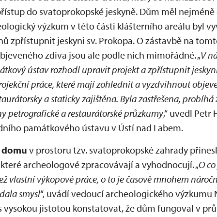
 přístup do svatoprokopské jeskyně. Dům měl nejméně 
ologický výzkum v této části klášterního areálu byl
ů zpřístupnit jeskyni sv. Prokopa. O zástavbě na tom
 objeveného zdiva jsou ale podle nich mimořádné. „
V ná
ový ústav rozhodl upravit projekt a zpřístupnit jeskyn
rojekční práce, které mají zohlednit a vyzdvihnout objev
aurátorsky a staticky zajištěna. Byla zastřešena, probíhá
ány petrografické a restaurátorské průzkumy
,“ uvedl Petr
ního památkového ústavu v Ústí nad Labem.
o domu
v prostoru tzv. svatoprokopské zahrady přines
 které archeologové zpracovávají a vyhodnocují. „
O co
ž vlastní výkopové práce, o to je časově mnohem náročně
dala smysl
“, uvádí vedoucí archeologického výzkum
s vysokou jistotou konstatovat, že dům fungoval v průb