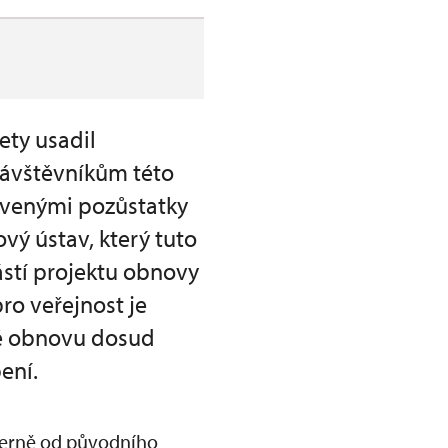
ety usadil
návštěvníkům této
jevenými pozůstatky
ý ústav, který tuto
ástí projektu obnovy
pro veřejnost je
ké obnovu dosud
ení.
everně od původního