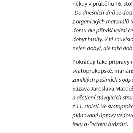
někdy v průběhu 16. stol.
„
Do dnešních dnů se doch
z organických materiálů (d
domu ale přináší velmi ce
dobyt husity. V té souvisl
nejen dobyt, ale také dob
Pokračují také přípravy 
svatoprokopské, mariáns
zaniklých pěšinách s odp
Sázava Jaroslava Matouš
a ošetření stávajících str
z 11. století. Ve svatopr
plánované úpravy vedoucí
řeku a Čertovu brázdu“
.