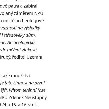
dvě patra a zabíral
 vyvolaný záměrem NPÚ
to místě archeologové
vaznosti na výsledky
i i středověký dům.
ené. Archeologická
 zde měření vlhkosti
 Hrubý, ředitel Územní
l také množství
 je tato činnost na první
jší. Přitom terénní fáze
u NPÚ Zdeněk Neustupný
ěhu 15. a 16. stol.,