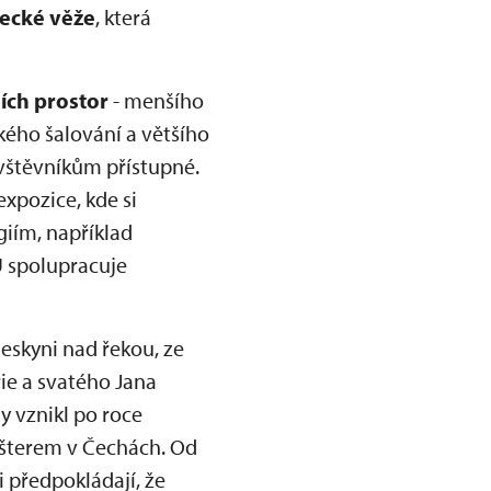
ecké věže
, která
ch prostor
- menšího
ého šalování a většího
vštěvníkům přístupné.
xpozice, kde si
iím, například
Ú spolupracuje
jeskyni nad řekou, ze
ie a svatého Jana
y vznikl po roce
ášterem v Čechách. Od
i předpokládají, že