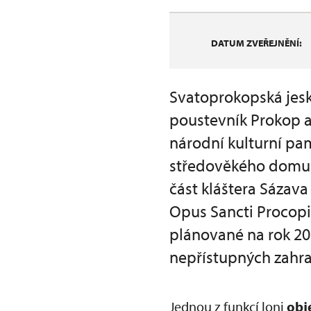
DATUM ZVEŘEJNĚNÍ:
Svatoprokopská jesky
poustevník Prokop a
národní kulturní pa
středověkého domu n
část kláštera Sázava
Opus Sancti Procopii
plánované na rok 2
nepřístupných zahra
Jednou z funkcí loni
obj