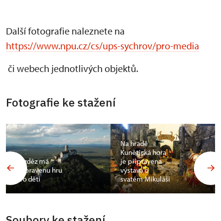
Další fotografie naleznete na
https://www.npu.cz/cs/ups-sychrov/pro-media
či webech jednotlivých objektů.
Fotografie ke stažení
Na hradě
Kunětická hora
Bezděz má
je připravena
připravenu hru
výstava o
pro děti
svatém Mikuláši
Soubory ke stažení