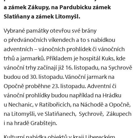
a zámek Zákupy, na Pardubicku zámek
Slatiňany a zámek Litomyšl.
Vybrané památky otevřou své brány
o předvánočních víkendech a to s nabídkou
adventních – vánočních prohlídek či vánočních
trhů a jarmarků. Příkladem je hospitál Kuks, kde
vánoční trhy začínají již 16. listopadu, na Sychrově
budou od 30. listopadu. Vánoční jarmark na
Opočně proběhne 23. listopadu. Adventní či
vánoční prohlídky budou například na Hrádku
u Nechanic, v Ratibořicích, na Náchodě a Opočně,
na Litomyšli, ve Slatiňanech, Sychrově, Zákupech
i na hradě Grabštejn.
Kulturní nabídka objektů v kraji Libereckém,