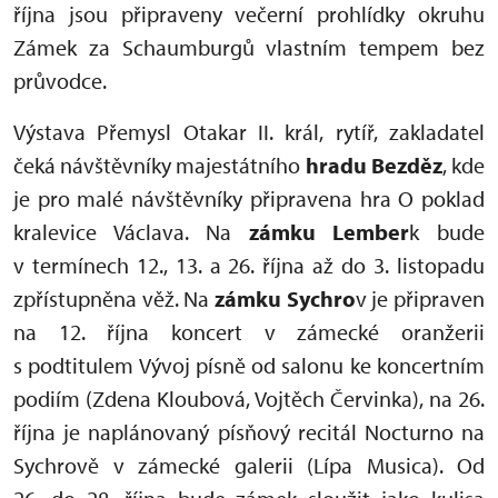
října jsou připraveny večerní prohlídky okruhu
Zámek za Schaumburgů vlastním tempem bez
průvodce.
Výstava Přemysl Otakar II. král, rytíř, zakladatel
čeká návštěvníky majestátního
hradu Bezděz
, kde
je pro malé návštěvníky připravena hra O poklad
kralevice Václava. Na
zámku Lember
k bude
v termínech 12., 13. a 26. října až do 3. listopadu
zpřístupněna věž. Na
zámku Sychro
v je připraven
na 12. října koncert v zámecké oranžerii
s podtitulem Vývoj písně od salonu ke koncertním
podiím (Zdena Kloubová, Vojtěch Červinka), na 26.
října je naplánovaný písňový recitál Nocturno na
Sychrově v zámecké galerii (Lípa Musica). Od