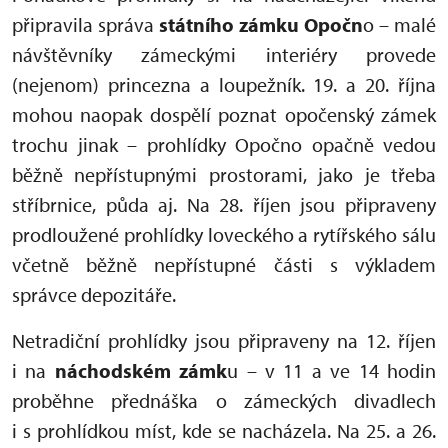
připravila správa
státního zámku Opočn
o – malé
návštěvníky zámeckými interiéry provede
(nejenom) princezna a loupežník. 19. a 20. října
mohou naopak dospělí poznat opočenský zámek
trochu jinak – prohlídky Opočno opačně vedou
běžně nepřístupnými prostorami, jako je třeba
stříbrnice, půda aj. Na 28. říjen jsou připraveny
prodloužené prohlídky loveckého a rytířského sálu
včetně běžně nepřístupné části s výkladem
správce depozitáře.
Netradiční prohlídky jsou připraveny na 12. říjen
i na
náchodském zámk
u – v 11 a ve 14 hodin
proběhne přednáška o zámeckých divadlech
i s prohlídkou míst, kde se nacházela. Na 25. a 26.