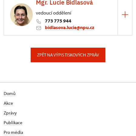
Mgr. Lucie Bidlasová
3/, Sychrov 3
vedoucí oddělení
773 775 944
bidlasova.lucie@npu.cz
ÚPS na Sychrově
Zámecký park 1/, Slatiňany
ZPĚT NA VÝPIS TISKOVÝCH ZPRÁV
Domů
Akce
Zprávy
Publikace
Pro média