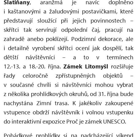
Slatiňany
, aranžmá je navíc doplněno
i kaštanovými a žaludovými postavičkami, které
představují sloužící při jejich povinnostech –
skřítci tak servírují odpolední čaj, pracují na
zahradě anebo poklízejí. Podzimní dekorace, ale
i detailně vyrobení skřítci ocení jak dospělí, tak
dětští návštěvníci – a to v termínech
12.-13. a 18.-20. října.
Zámek Litomyšl
rozšiřuje
řady celoročně zpřístupněných objektů –
v současné chvíli si návštěvníci mohou vybrat
z několika prohlídkových okruhů, od 31. října bude
nachystána Zimní trasa. K jakékoliv zakoupené
vstupence obdrží návštěvník i volnou vstupenku
do interaktivní expozice Proč je zámek UNESCO.
Pohádkové prohlídky si na nadcházející víkend