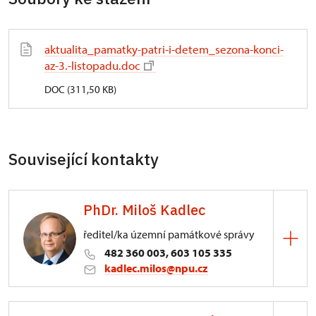
aktualita_pamatky-patri-i-detem_sezona-konci-
az-3.-listopadu.doc
DOC (311,50 KB)
Související kontakty
PhDr. Miloš Kadlec
ředitel/ka územní památkové správy
482 360 003, 603 105 335
kadlec.milos@npu.cz
ÚPS na Sychrově