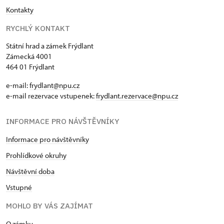
Kontakty
RYCHLÝ KONTAKT
Státní hrad a zámek Frýdlant
Zámecká 4001
464 01 Frýdlant
e-mail:
frydlant@npu.cz
e-mail rezervace vstupenek:
frydlant.rezervace@npu.cz
INFORMACE PRO NÁVŠTĚVNÍKY
Informace pro návštěvníky
Prohlídkové okruhy
Návštěvní doba
Vstupné
MOHLO BY VÁS ZAJÍMAT
O zámku