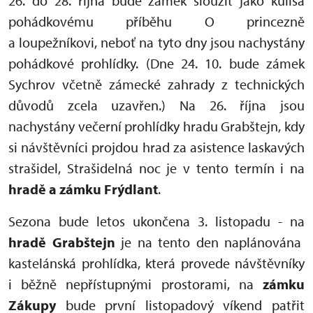
26. do 28. října bude zámek sloužit jako kulisa
pohádkovému příběhu O princezně
a loupežníkovi, neboť na tyto dny jsou nachystány
pohádkové prohlídky. (Dne 24. 10. bude zámek
Sychrov včetně zámecké zahrady z technických
důvodů zcela uzavřen.) Na 26. října jsou
nachystány večerní prohlídky hradu Grabštejn, kdy
si návštěvníci projdou hrad za asistence laskavých
strašidel, Strašidelná noc je v tento termín i na
hradě a zámku Frýdlant
.
Sezona bude letos ukončena 3. listopadu - na
hradě Grabštejn
je na tento den naplánována
kastelánská prohlídka, která provede návštěvníky
i běžně nepřístupnými prostorami, na
zámku
Zákupy
bude první listopadový víkend patřit