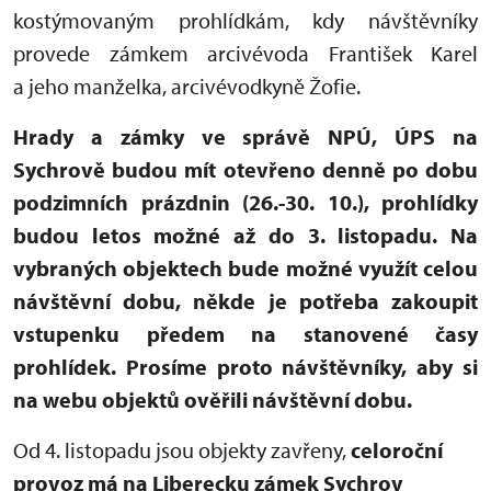
kostýmovaným prohlídkám, kdy návštěvníky
provede zámkem arcivévoda František Karel
a jeho manželka, arcivévodkyně Žofie.
Hrady a zámky ve správě NPÚ, ÚPS na
Sychrově budou mít otevřeno denně po dobu
podzimních prázdnin (26.-30. 10.), prohlídky
budou letos možné až do 3. listopadu. Na
vybraných objektech bude možné využít celou
návštěvní dobu, někde je potřeba zakoupit
vstupenku předem na stanovené časy
prohlídek. Prosíme proto návštěvníky, aby si
na webu objektů ověřili návštěvní dobu.
Od 4. listopadu jsou objekty zavřeny,
celoroční
provoz má na Liberecku zámek Sychrov