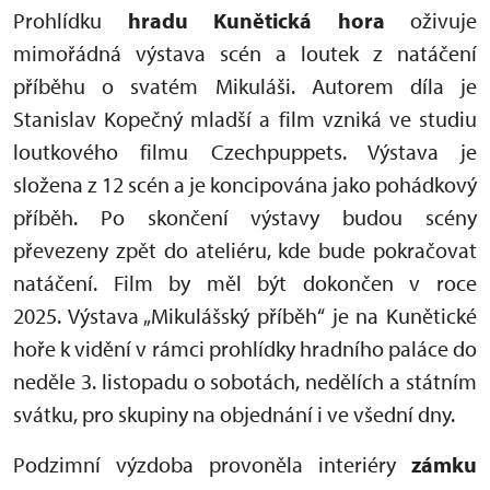
Prohlídku
hradu Kunětická hora
oživuje
mimořádná výstava scén a loutek z natáčení
příběhu o svatém Mikuláši. Autorem díla je
Stanislav Kopečný mladší a film vzniká ve studiu
loutkového filmu Czechpuppets. Výstava je
složena z 12 scén a je koncipována jako pohádkový
příběh. Po skončení výstavy budou scény
převezeny zpět do ateliéru, kde bude pokračovat
natáčení. Film by měl být dokončen v roce
2025. Výstava „Mikulášský příběh“ je na Kunětické
hoře k vidění v rámci prohlídky hradního paláce do
neděle 3. listopadu o sobotách, nedělích a státním
svátku, pro skupiny na objednání i ve všední dny.
Podzimní výzdoba provoněla interiéry
zámku