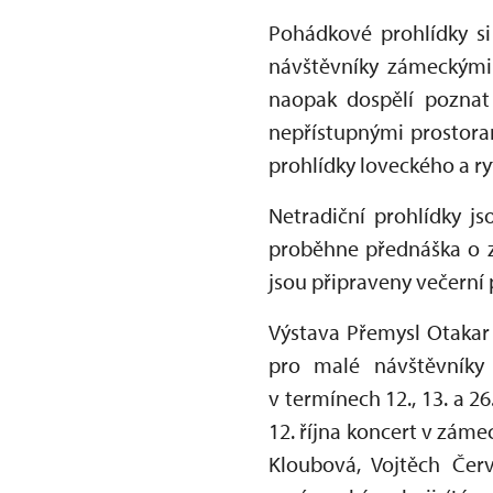
Pohádkové prohlídky si
návštěvníky zámeckými 
naopak dospělí pozna
nepřístupnými prostorami
prohlídky loveckého a ry
Netradiční prohlídky js
proběhne přednáška o zá
jsou připraveny večern
Výstava Přemysl Otakar I
pro malé návštěvníky 
v termínech 12., 13. a 26
12. října koncert v zám
Kloubová, Vojtěch Červ