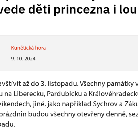
ede děti princezna i lo
Kunětická hora
9. 10. 2024
avštívit až do 3. listopadu. Všechny památky
na Liberecku, Pardubicku a Královéhradecku 
víkendech, jiné, jako například Sychrov a Záku
rázdnin budou všechny otevřeny denně, sez
padu.