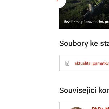
ou na náchodském
Bezděz má připravenu hru pr
Soubory ke st
aktualita_pamatky
Související ko
PhDr. M