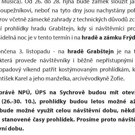
a Musica). Od 26. do 28. října bude zámek sloužit 
loupežníkovi, neboť na tyto dny jsou nachystány po
rov včetně zámecké zahrady z technických důvodů zcel
í prohlídky hradu Grabštejn, kdy si návštěvníci pr
šidelná noc je v tento termín i na
hradě a zámku Frýd
nčena 3. listopadu - na
hradě Grabštejn
je na 
 která provede návštěvníky i běžně nepřístupnými
topadový víkend patřit kostýmovaným prohlídkám, 
išek Karel a jeho manželka, arcivévodkyně Žofie.
právě NPÚ, ÚPS na Sychrově budou mít ote
(26.-30. 10.), prohlídky budou letos možné a
bude možné využít celou návštěvní dobu, někd
stanovené časy prohlídek. Prosíme proto návště
vní dobu.