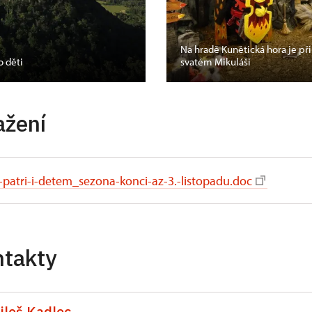
Na hradě Kunětická hora je př
o děti
svatém Mikuláši
ažení
-patri-i-detem_sezona-konci-az-3.-listopadu.doc
ntakty
iloš Kadlec