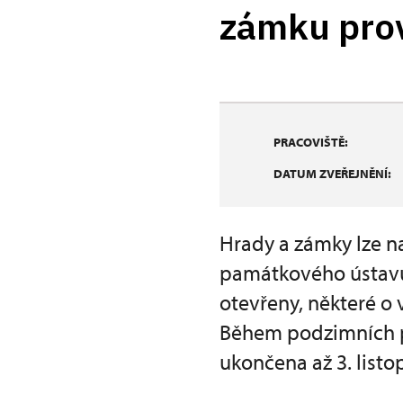
zámku prov
PRACOVIŠTĚ:
DATUM ZVEŘEJNĚNÍ:
Hrady a zámky lze n
památkového ústavu 
otevřeny, některé o 
Během podzimních p
ukončena až 3. listo