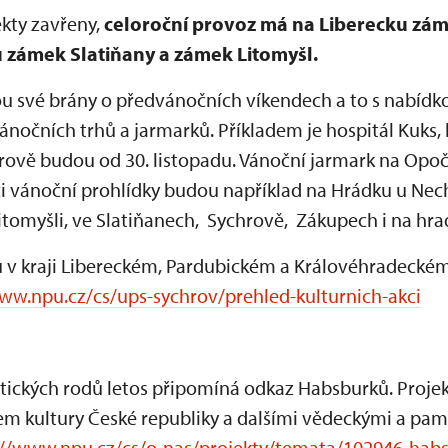
ekty zavřeny,
celoroční provoz má na Liberecku zá
 zámek Slatiňany a zámek Litomyšl.
 své brány o předvánočních víkendech a to s nabídk
ánočních trhů a jarmarků. Příkladem je hospitál Kuks, 
ychrově budou od 30. listopadu. Vánoční jarmark na Op
či vánoční prohlídky budou například na Hrádku u Nech
tomyšli, ve Slatiňanech, Sychrově, Zákupech i na hra
ů v kraji Libereckém, Pardubickém a Královéhradeckém
ww.npu.cz/cs/ups-sychrov/prehled-kulturnich-akci
tických rodů letos připomíná odkaz Habsburků. Projek
vem kultury České republiky a dalšími vědeckými a pa
://www.npu.cz/cs/o-nas/projekty/temata/102946-ha