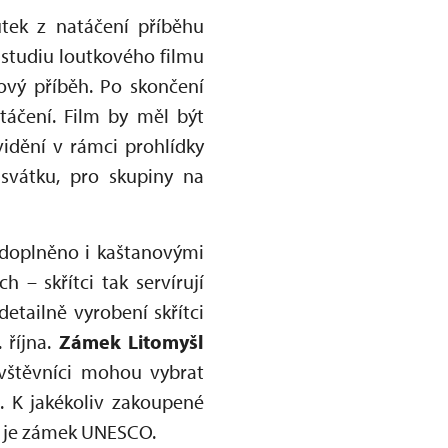
tek z natáčení příběhu
 studiu loutkového filmu
ový příběh. Po skončení
táčení. Film by měl být
vidění v rámci prohlídky
svátku, pro skupiny na
 doplněno i kaštanovými
h – skřítci tak servírují
detailně vyrobení skřítci
. října.
Zámek Litomyšl
ávštěvníci mohou vybrat
. K jakékoliv zakoupené
č je zámek UNESCO.