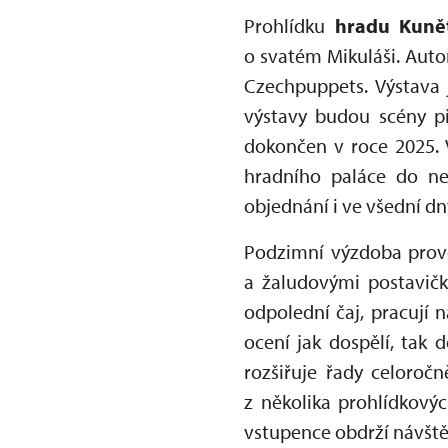
Prohlídku
hradu Kunět
o svatém Mikuláši. Auto
Czechpuppets. Výstava 
výstavy budou scény př
dokončen v roce 2025. V
hradního paláce do ne
objednání i ve všední d
Podzimní výzdoba prov
a žaludovými postavičkam
odpolední čaj, pracují n
ocení jak dospělí, tak d
rozšiřuje řady celoroč
z několika prohlídkový
vstupence obdrží návště