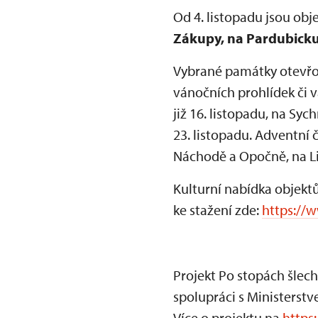
Od 4. listopadu jsou obj
Zákupy, na Pardubicku
Vybrané památky otevřou
vánočních prohlídek či v
již 16. listopadu, na S
23. listopadu. Adventní 
Náchodě a Opočně, na Li
Kulturní nabídka objekt
ke stažení zde:
https://w
Projekt Po stopách šlech
spolupráci s Ministerst
Více o projektu na
https