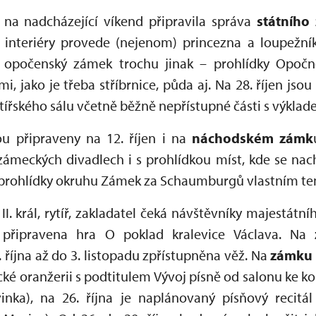
 na nadcházející víkend připravila správa
státního
interiéry provede (nejenom) princezna a loupežník
t opočenský zámek trochu jinak – prohlídky Opoč
, jako je třeba stříbrnice, půda aj. Na 28. říjen js
tířského sálu včetně běžně nepřístupné části s výkla
ou připraveny na 12. říjen i na
náchodském zámk
meckých divadlech i s prohlídkou míst, kde se nachá
í prohlídky okruhu Zámek za Schaumburgů vlastním 
I. král, rytíř, zakladatel čeká návštěvníky majestátn
připravena hra O poklad kralevice Václava. Na
z
. října až do 3. listopadu zpřístupněna věž. Na
zámku 
ecké oranžerii s podtitulem Vývoj písně od salonu ke 
inka), na 26. října je naplánovaný písňový recit