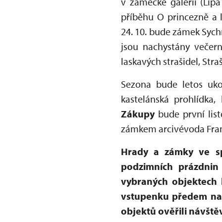
v zámecké galerii (Líp
příběhu O princezně a 
24. 10. bude zámek Sych
jsou nachystány večern
laskavých strašidel, Stra
Sezona bude letos uko
kastelánská prohlídka,
Zákupy
bude první lis
zámkem arcivévoda Frant
Hrady a zámky ve s
podzimních prázdnin 
vybraných objektech 
vstupenku předem na 
objektů ověřili návště