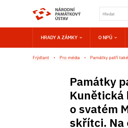
HRADY A ZÁMKY
O NPÚ
Frýdlant
Pro média
Památky patří také 
Památky pa
Kunětická 
o svatém M
skřítci. N