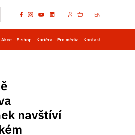
EN
Akce
E-shop
Kariéra
Pro média
Kontakt
dě
va
ek navštíví
ském