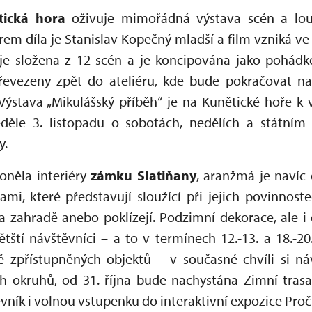
ická hora
oživuje mimořádná výstava scén a lou
rem díla je Stanislav Kopečný mladší a film vzniká ve
je složena z 12 scén a je koncipována jako pohádk
evezeny zpět do ateliéru, kde bude pokračovat na
ýstava „Mikulášský příběh“ je na Kunětické hoře k 
děle 3. listopadu o sobotách, nedělích a státním 
ny.
oněla interiéry
zámku Slatiňany
, aranžmá je navíc
i, které představují sloužící při jejich povinnostec
a zahradě anebo poklízejí. Podzimní dekorace, ale i 
ětští návštěvníci – a to v termínech 12.-13. a 18.-20
ně zpřístupněných objektů – v současné chvíli si n
ch okruhů, od 31. října bude nachystána Zimní trasa
vník i volnou vstupenku do interaktivní expozice Pro