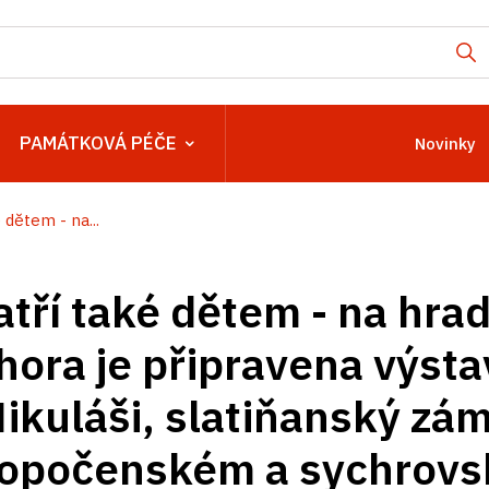
PAMÁTKOVÁ PÉČE
Novinky
dětem - na...
tří také dětem - na hra
hora je připravena výsta
ikuláši, slatiňanský zám
a opočenském a sychrov