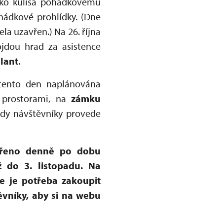
jako kulisa pohádkovému
hádkové prohlídky. (Dne
a uzavřen.) Na 26. října
ojdou hrad za asistence
lant
.
tento den naplánována
 prostorami, na
zámku
kdy návštěvníky provede
vřeno denně po dobu
ž do 3. listopadu. Na
e je potřeba zakoupit
vníky, aby si na webu