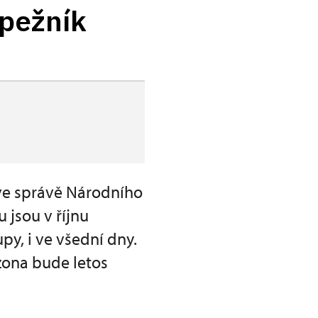
upežník
 ve správě Národního
jsou v říjnu
py, i ve všední dny.
ona bude letos