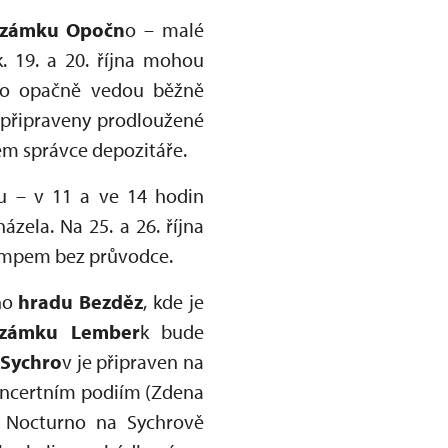
 zámku Opočn
o – malé
. 19. a 20. října mohou
no opačně vedou běžně
ou připraveny prodloužené
dem správce depozitáře.
u – v 11 a ve 14 hodin
zela. Na 25. a 26. října
tempem bez průvodce.
ího
hradu Bezděz
, kde je
ámku Lember
k bude
Sychro
v je připraven na
koncertním podiím (Zdena
ál Nocturno na Sychrově