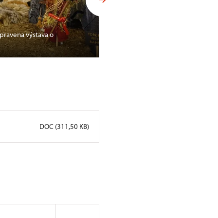
ipravena výstava o
Pohádka na opočenském zámk
DOC (311,50 KB)