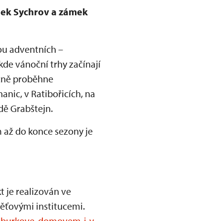
mek Sychrov a zámek
ou adventních –
kde vánoční trhy začínají
očně proběhne
anic, v Ratibořicích, na
dě Grabštejn.
 až do konce sezony je
t je realizován ve
měťovými institucemi.
bsburkove-domovem-i-v-