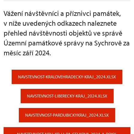
Vážení návštěvníci a příznivci památek,
v níže uvedených odkazech naleznete
přehled návštěvnosti objektů ve správě
Územní památkové správy na Sychrově za
měsíc září 2024.
NAVSTEVNOST-KRALOVEHRADECKY-KRAJ_2024.XLSX
NAVSTEVNOST-LIBERECKY-KRAJ_2024.XLSX
NAVSTEVNOST-PARDUBICKYKRAJ_2024.XLSX