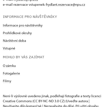
e-mail rezervace vstupenek:
frydlant.rezervace@npu.cz
INFORMACE PRO NÁVŠTĚVNÍKY
Informace pro návštěvníky
Prohlídkové okruhy
Návštěvní doba
Vstupné
MOHLO BY VÁS ZAJÍMAT
O zámku
Fotogalerie
Filmy
Není-li výslovně uvedeno jinak, podléhají fotografie a texty
licenci
Creative Commons
(CC BY-NC-ND 3.0 CZ) (Uveďte autora |
Neužívejte dílo komerčně | Nezasahujte do díla). Při užití obsahu