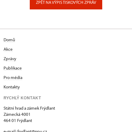
ZPĚT NA VÝPIS TISKOVÝCH ZPRÁV
Domů
Akce
Zprávy
Publikace
Pro média
Kontakty
RYCHLÝ KONTAKT
Státní hrad a zámek Frýdlant
Zámecká 4001
464 01 Frýdlant
e-mail:
frydlant@npu.cz