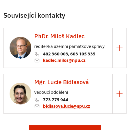
Související kontakty
PhDr. Miloš Kadlec
ředitel/ka územní památkové správy
482 360 003, 603 105 335
kadlec.milos@npu.cz
ÚPS na Sychrově
Mgr. Lucie Bidlasová
3/, Sychrov 3
vedoucí oddělení
773 775 944
bidlasova.lucie@npu.cz
ÚPS na Sychrově
Zámecký park 1/, Slatiňany