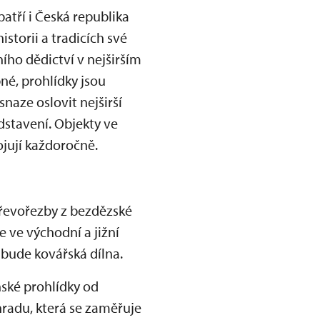
patří i Česká republika
istorii a tradicích své
ího dědictví v nejširším
né, prohlídky jsou
naze oslovit nejširší
dstavení. Objekty ve
ují každoročně.
 dřevořezby z bezdězské
e ve východní a jižní
bude kovářská dílna.
nské prohlídky od
hradu, která se zaměřuje