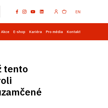
EN
Akce
E-shop
Kariéra
Pro média
Kontakt
ž tento
oli
y uzamčené