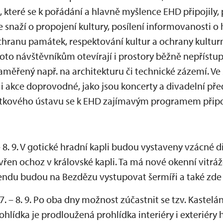
, které se k pořádání a hlavně myšlence EHD připojily, 
 snaží o propojení kultury, posílení informovanosti o h
chranu památek, respektování kultur a ochrany kulturn
proto návštěvníkům otevírají i prostory běžně nepřístup
ěřený např. na architekturu či technické zázemí. Ve s
i akce doprovodné, jako jsou koncerty a divadelní pře
kového ústavu se k EHD zajímavým programem připoj
– 8. 9. V gotické hradní kapli budou vystaveny vzácné
vřen ochoz v královské kapli. Ta má nové okenní vitráž
endu budou na Bezdězu vystupovat šermíři a také zde 
7. – 8. 9. Po oba dny možnost zúčastnit se tzv. Kastelá
ohlídka je prodloužená prohlídka interiéry i exteriéry 