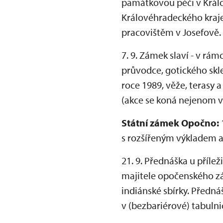
památkovou péči v Králo
Královéhradeckého kra
pracovištěm v Josefově.
7. 9. Zámek slaví - v rá
průvodce, gotického sk
roce 1989, věže, terasy 
(akce se koná nejenom v
Státní zámek Opočno:
s rozšířeným výkladem 
21. 9. Přednáška u příle
majitele opočenského zá
indiánské sbírky. Předná
v (bezbariérové) tabulnic