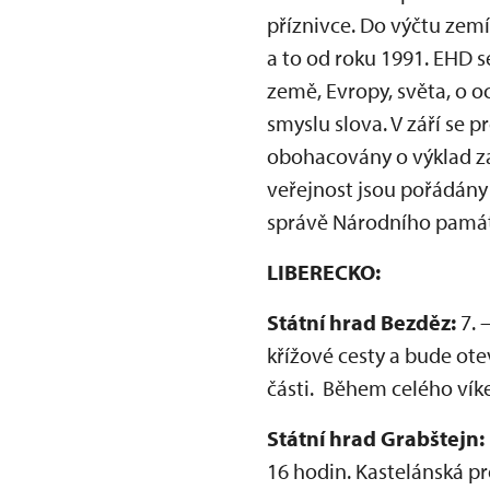
příznivce. Do výčtu zemí
a to od roku 1991. EHD se
země, Evropy, světa, o o
smyslu slova. V září se 
obohacovány o výklad zam
veřejnost jsou pořádány 
správě Národního památ
LIBERECKO:
Státní hrad Bezděz:
7. 
křížové cesty a bude ote
části. Během celého vík
Státní hrad Grabštejn:
16 hodin. Kastelánská pr