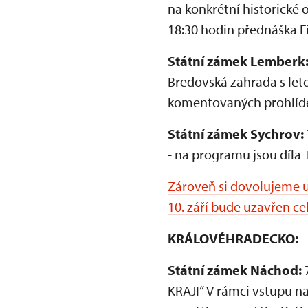
na konkrétní historické 
18:30 hodin přednáška F
Státní zámek Lemberk
Bredovská zahrada s let
komentovaných prohlídek
Státní zámek Sychrov:
- na programu jsou díla 
Zároveň si dovolujeme u
10. září bude uzavřen ce
KRÁLOVÉHRADECKO:
Státní zámek Náchod:
KRAJI“ V rámci vstupu n