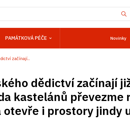
PAMÁTKOVÁ PÉČE
Novinky
ctví začínají...
ého dědictví začínají ji
ada kastelánů převezme r
 otevře i prostory jind