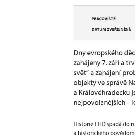
PRACOVIŠTĚ:
DATUM ZVEŘEJNĚNÍ:
Dny evropského dědi
zahájeny 7. září a t
svět“ a zahájení pro
objekty ve správě N
a Královéhradecku 
nejpovolanějších – k
Historie EHD spadá do ro
a historického povědomí 