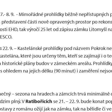
7.- 8. 9. - Mimořádné prohlídky běžně nepřístupných p
představení části nově opravených prostor po rekonst
itosti EHD, tak výročí 25 let od zápisu zámku Litomyšl
NESCO.
:
22. 9. – Kastelánské prohlídky pod názvem Pokrok n
stelána, které jsou určeny těm, kteří se zajímají i o t
eba historické plány budov v zámeckém areálu. Prohlíd
, s ohledem na jejich délku (90 minut) i zaměření nejs
onečný – sezona na hradech a zámcích trvá minimálně d
odzim plný. V
Ratibořicích
se 21. – 22. 9. bude konat p
avy z románu ožijí jak na zámku, tak na bělidle či ve