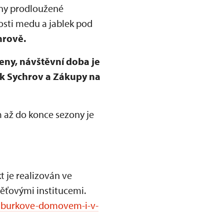
ány prodloužené
sti medu a jablek pod
hrově.
řeny, návštěvní doba je
k Sychrov a Zákupy na
 až do konce sezony je
t je realizován ve
měťovými institucemi.
bsburkove-domovem-i-v-