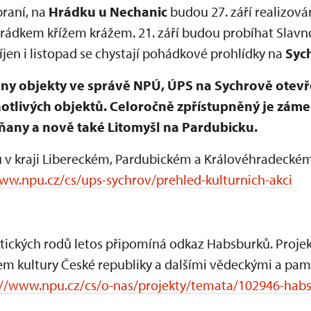
braní, na
Hrádku u Nechanic
budou 27. září realizov
ádkem křížem krážem. 21. září budou probíhat Slavno
říjen i listopad se chystají pohádkové prohlídky na
Syc
echny objekty ve správě NPÚ, ÚPS na Sychrově otev
tlivých objektů. Celoročně zpřístupněný je záme
iňany a nově také Litomyšl na Pardubicku.
ů v kraji Libereckém, Pardubickém a Královéhradeckém
ww.npu.cz/cs/ups-sychrov/prehled-kulturnich-akci
tických rodů letos připomíná odkaz Habsburků. Projek
vem kultury České republiky a dalšími vědeckými a pa
://www.npu.cz/cs/o-nas/projekty/temata/102946-ha