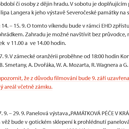
období či osoby z dějin hradu. V sobotu je doplňujíc
ilipa Langera k jeho výstavě Severočeské památky na 
:
14. – 15. 9. O tomto víkendu bude v rámci EHD zpříst
ohrádkem. Zahradu je možné navštívit bez průvodce,
 v 11.00 a ve 14.00 hodin.
7. 9. V zámecké oranžérii proběhne od 18:00 hodin Konc
B. Smetany, A. Dvořáka, W. A. Mozarta, R. Wagnera a G.
pozornit, že z důvodu filmování bude 9. září uzavřen
lý areál včetně zámku.
7. 9. – 29. 9. Panelová výstava „PAMÁTKOVÁ PÉČE V
a věž bude v gotickém sklepení k prohlédnutí panelo