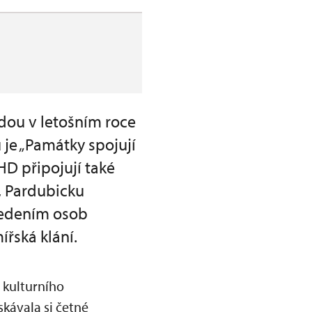
dou v letošním roce
 je „Památky spojují
HD připojují také
, Pardubicku
vedením osob
ířská klání.
í kulturního
skávala si četné