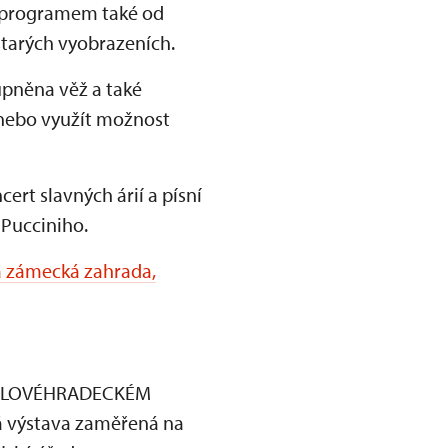
ím programem také od
starých vyobrazeních.
upněna věž a také
 nebo využít možnost
ert slavných árií a písní
 Pucciniho.
a zámecká zahrada,
 KRÁLOVÉHRADECKÉM
vá výstava zaměřená na