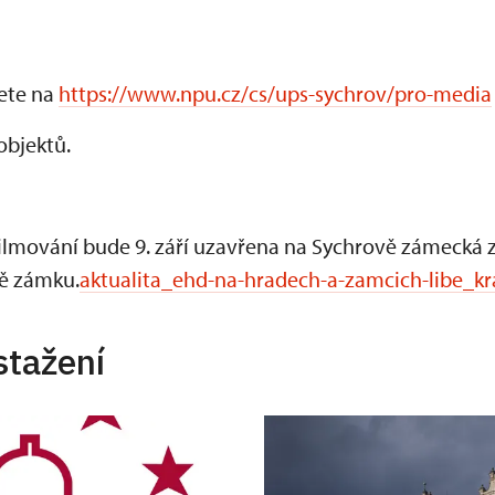
ete na
https://www.npu.cz/cs/ups-sychrov/pro-media
objektů.
lmování bude 9. září uzavřena na Sychrově zámecká z
ně zámku.
aktualita_ehd-na-hradech-a-zamcich-libe_kr
stažení