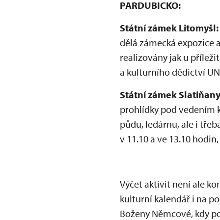
PARDUBICKO:
Státní zámek Litomyšl:
dělá zámecká expozice a 
realizovány jak u přílež
a kulturního dědictví U
Státní zámek Slatiňany
prohlídky pod vedením ka
půdu, ledárnu, ale i tř
v 11.10 a ve 13.10 hodin
Výčet aktivit není ale k
kulturní kalendář i na p
Boženy Němcové, kdy post