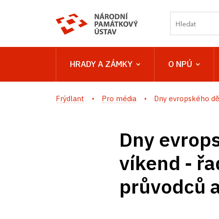
HRADY A ZÁMKY
O NPÚ
Frýdlant
Pro média
Dny evropského dědi
Dny evropsk
víkend - ř
průvodců a