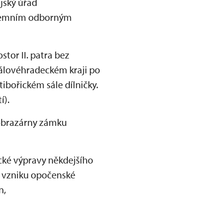
jský úřad
územním odborným
stor II. patra bez
álovéhradeckém kraji po
ibořickém sále dílničky.
í).
 obrazárny zámku
ické výpravy někdejšího
u vzniku opočenské
n,