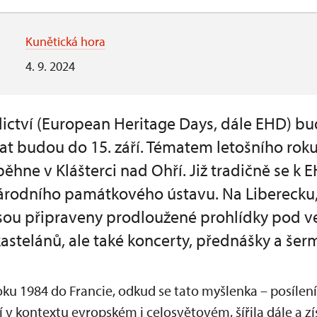
Kunětická hora
4. 9. 2024
ctví (European Heritage Days, dále EHD) bu
rvat budou do 15. září. Tématem letošního roku
běhne v Klášterci nad Ohří. Již tradičně se k E
árodního památkového ústavu. Na Liberecku
jsou připraveny prodloužené prohlídky pod 
astelánů, ale také koncerty, přednášky a šerm
ku 1984 do Francie, odkud se tato myšlenka – posílen
v kontextu evropském i celosvětovém, šířila dále a zí