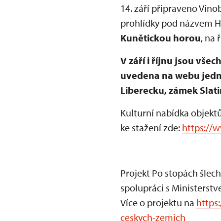
14. září připraveno Vino
prohlídky pod názvem Hr
Kunětickou horou
, na 
V září i říjnu jsou vš
uvedena na webu jedno
Liberecku, zámek Slat
Kulturní nabídka objekt
ke stažení zde:
https://w
Projekt Po stopách šlech
spolupráci s Ministerst
Více o projektu na
https
ceskych-zemich