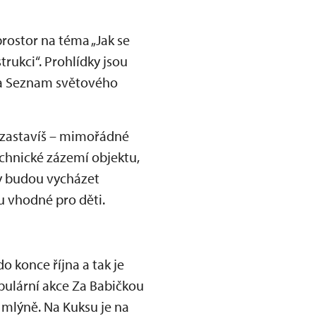
rostor na téma „Jak se
rukci“. Prohlídky jsou
 na Seznam světového
ezastavíš – mimořádné
echnické zázemí objektu,
ky budou vycházet
ou vhodné pro děti.
o konce října a tak je
opulární akce Za Babičkou
 mlýně. Na Kuksu je na