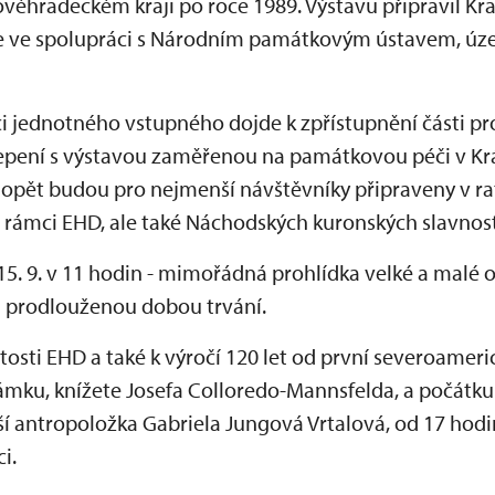
véhradeckém kraji po roce 1989. Výstavu připravil Kra
je ve spolupráci s Národním památkovým ústavem, 
mci jednotného vstupného dojde k zpřístupnění části pro
lepení s výstavou zaměřenou na památkovou péči v Kr
a opět budou pro nejmenší návštěvníky připraveny v rat
 rámci EHD, ale také Náchodských kuronských slavnost
15. 9. v 11 hodin - mimořádná prohlídka velké a malé
a prodlouženou dobou trvání.
žitosti EHD a také k výročí 120 let od první severoamer
mku, knížete Josefa Colloredo-Mannsfelda, a počátk
ší antropoložka Gabriela Jungová Vrtalová, od 17 hodi
i.