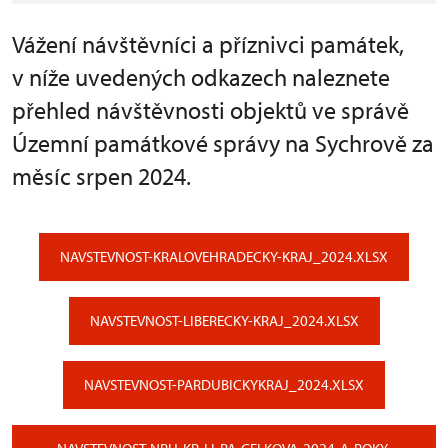
Vážení návštěvníci a příznivci památek,
v níže uvedených odkazech naleznete
přehled návštěvnosti objektů ve správě
Územní památkové správy na Sychrově za
měsíc srpen 2024.
NAVSTEVNOST-KRALOVEHRADECKY-KRAJ_2024.XLSX
NAVSTEVNOST-LIBERECKY-KRAJ_2024.XLSX
NAVSTEVNOST-PARDUBICKYKRAJ_2024.XLSX