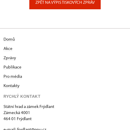
ZPĚT NA VÝPIS TISKOVÝCH ZPRÁV
Domů
Akce
Zprávy
Publikace
Pro média
Kontakty
RYCHLÝ KONTAKT
Státní hrad a zámek Frýdlant
Zámecká 4001
464 01 Frýdlant
e-mail:
frydlant@npu.cz