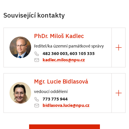
Související kontakty
PhDr. Miloš Kadlec
ředitel/ka územní památkové správy
482 360 003, 603 105 335
kadlec.milos@npu.cz
ÚPS na Sychrově
Mgr. Lucie Bidlasová
3/, Sychrov 3
vedoucí oddělení
773 775 944
bidlasova.lucie@npu.cz
ÚPS na Sychrově
Zámecký park 1/, Slatiňany