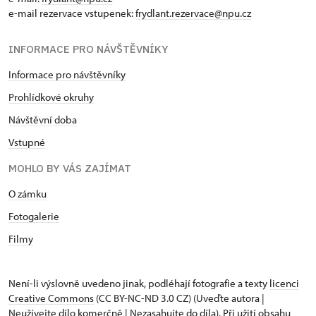
e-mail rezervace vstupenek:
frydlant.rezervace@npu.cz
INFORMACE PRO NÁVŠTĚVNÍKY
Informace pro návštěvníky
Prohlídkové okruhy
Návštěvní doba
Vstupné
MOHLO BY VÁS ZAJÍMAT
O zámku
Fotogalerie
Filmy
Není-li výslovně uvedeno jinak, podléhají fotografie a texty
licenci
Creative Commons
(CC BY-NC-ND 3.0 CZ) (Uveďte autora |
Neužívejte dílo komerčně | Nezasahujte do díla). Při užití obsahu