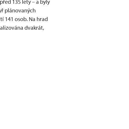
před 135 lety – a byly
yř plánovaných
í 141 osob. Na hrad
ealizována dvakrát,