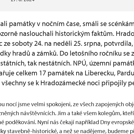
ali památky v nočním čase, smáli se scénkám 
 pozorně naslouchali historickým faktům. Hrad
c ze soboty 24. na neděli 25. srpna, potvrdila
ídky hradů a zámků. Do letošního ročníku se 
k státních, tak nestátních. NPÚ, územní pamá
řuje celkem 17 památek na Liberecku, Pard
 všechny se k Hradozámecké noci připojily
u nocí jsme velmi spokojeni, ze všech zapojených obje
zněných návštěvnících. Jim a také všem kolegům, kte
né poděkování. Nyní nás čekají například Dny evropské
y stavebně-historické, a než se nadějeme, budeme p