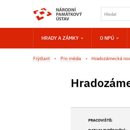
HRADY A ZÁMKY
O NPÚ
Frýdlant
Pro média
Hradozámecká noc 
Hradozámec
PRACOVIŠTĚ: