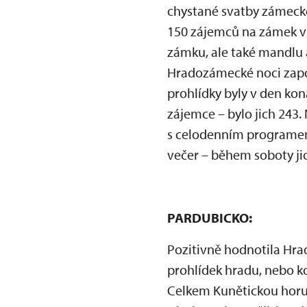
chystané svatby zámecké
150 zájemců na zámek v 
zámku, ale také mandlu a
Hradozámecké noci zapoj
prohlídky byly v den kon
zájemce – bylo jich 243
s celodenním programem 
večer – během soboty jic
PARDUBICKO:
Pozitivně hodnotila Hr
prohlídek hradu, nebo 
Celkem Kunětickou horu 