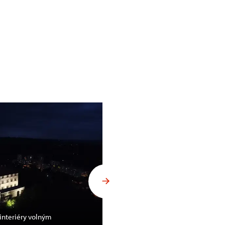
interiéry volným
Noční hrad Litice přilákal bez