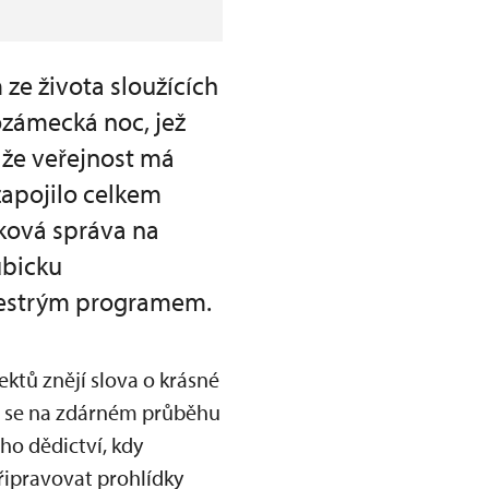
ze života sloužících
ozámecká noc, jež
, že veřejnost má
zapojilo celkem
tková správa na
ubicku
 pestrým programem.
ktů znějí slova o krásné
ří se na zdárném průběhu
ho dědictví, kdy
řipravovat prohlídky