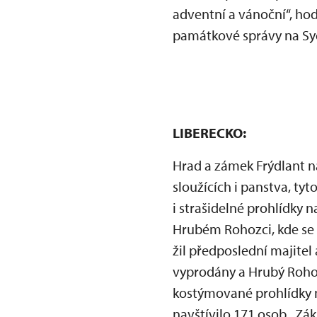
adventní a vánoční“, ho
památkové správy na Sy
LIBERECKO:
Hrad a zámek Frýdlant na
sloužících i panstva, ty
i strašidelné prohlídky n
Hrubém Rohozci, kde se ná
žil předposlední majitel
vyprodány a Hrubý Rohoz
kostýmované prohlídky n
navštívilo 171 osob. Zák