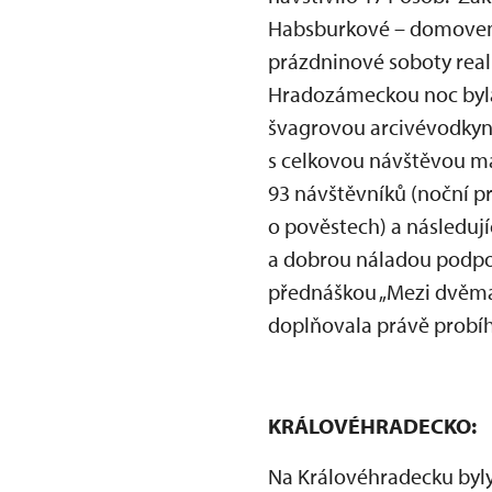
Habsburkové – domovem 
prázdninové soboty real
Hradozámeckou noc byla 
švagrovou arcivévodkyní
s celkovou návštěvou m
93 návštěvníků (noční pro
o pověstech) a následují
a dobrou náladou podpoři
přednáškou „Mezi dvěma l
doplňovala právě probíhaj
KRÁLOVÉHRADECKO:
Na Královéhradecku byly