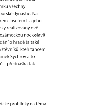
ámku všechny
urské dynastie. Na
em Josefem I. a jeho
dky realizovány dvě
dozámeckou noc oslavit
ídání o hradě (a také
vštěvníků, kteří tancem
zámek Sychrov a to
tů – přednáška tak
rické prohlídky na téma