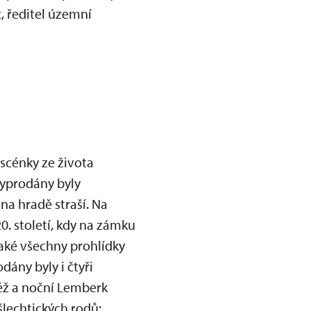
, ředitel územní
 scénky ze života
Vyprodány byly
 na hradě straší. Na
20. století, kdy na zámku
také všechny prohlídky
ány byly i čtyři
ěž a noční Lemberk
šlechtických rodů: