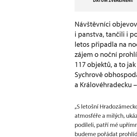
DATUM ZVEŘEJNĚNÍ:
Návštěvníci objevov
i panstva, tančili i
letos připadla na no
zájem o noční prohl
117 objektů, a to ja
Sychrově obhospoda
a Královéhradecku –
„S letošní Hradozámecko
atmosféře a milých, uká
podíleli, patří mé upřím
budeme pořádat prohlídk