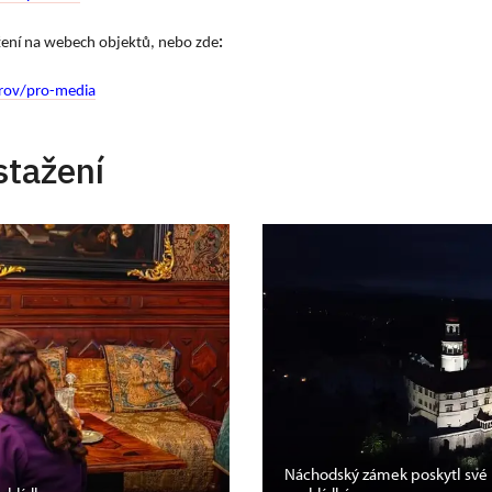
ažení na webech objektů, nebo zde
:
rov/pro-media
stažení
Náchodský zámek poskytl své 