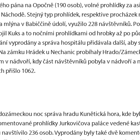
ho pána na Opočně (190 osob), volné prohlídky za asi
Náchodě. Stejný typ prohlídek, respektive procházek
 mlýna v Babiččině údolí, využilo 228 návštěvníků. P
il Kuks a to nočními prohlídkami od hrobky až po p
ání vyprodány a správa hospitálu přidávala další, aby
. Na zámku Hrádek u Nechanic probíhaly Hrado/Zámecké
v nádvoří, kdy část návštěvníků pobyla v nádvoří a n
h přišlo 1062.
adozámeckou noc správa hradu Kunětická hora, kde by
komentované prohlídky Jurkovičova paláce vedené kas
navštívilo 236 osob. Vyprodány byly také dvě koment