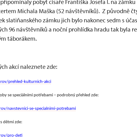
 připomínaly pobyt císaře Františka Josefa I. na zámku 
certem Michala Maška (52 návštěvníků). Z původně čt
 slatiňanského zámku jich bylo nakonec sedm s účast
ých 96 návštěvníků a noční prohlídka hradu tak byla r
ným táborákem.
ch akcí naleznete zde:
ov/prehled-kulturnich-akci
soby se speciálními potřebami – podrobný přehled zde:
ov/navstevnici-se-specialnimi-potrebami
s dětmi zde:
rov/pro-deti