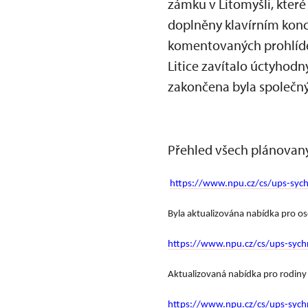
zámku v Litomyšli, které
doplněny klavírním kon
komentovaných prohlídek
Litice zavítalo úctyhodn
zakončena byla společ
Přehled všech plánovaný
https://www.npu.cz/cs/ups-sychr
Byla aktualizována nabídka pro o
https://www.npu.cz/cs/ups-sychr
Aktualizovaná nabídka pro rodiny 
https://www.npu.cz/cs/ups-sych