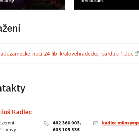
rohlídky
prohlídkám
ažení
radozamecke-noci-24-lib_kralovehradecko_pardub-1.doc
ntakty
iloš Kadlec
 územní
482 360 003,
kadlec.milos@np
 správy
603 105 335