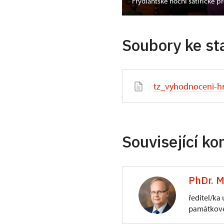
dozámecké noci
Frýdlantské noční satirické p
Soubory ke st
tz_vyhodnoceni-h
Související ko
PhDr. M
ředitel/ka
památkové