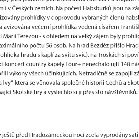
i v Českých zemích. Na počest Habsburků jsou na z
izovány prohlídky v doprovodu vybraných členů habsb
avizována večerní prohlídka vedená císařem Františk
 Marií Terezou - s ohledem na velký zájem byly prohlí
aximálního počtu 56 osob. Na hrad Bezděz přišlo Hra
hlídka hradu s kaplí za svitu svic), na Troskách si pov
cí koncert country kapely Four+ nenechalo ujít 148 ná
li výkony všech účinkujících. Netradičně se zapojil 
vy“, která se věnovala společné historii Čechů a Sko
ící Skotské hry a vyslechlo si ji přes sto návštěvníků.
 ještě před Hradozámeckou nocí zcela vyprodány sati