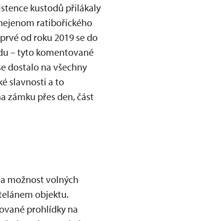
stence kustodů přilákaly
 nejenom ratibořického
oprvé od roku 2019 se do
ůdu – tyto komentované
 se dostalo na všechny
 slavnosti a to
a zámku přes den, část
la možnost volných
telánem objektu.
ované prohlídky na