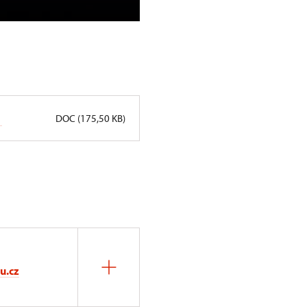
návštěvníků
DOC (175,50 KB)
u.cz