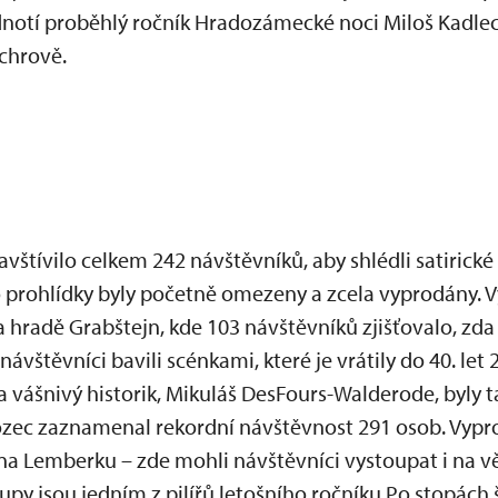
dnotí proběhlý ročník Hradozámecké noci Miloš Kadlec
chrově.
vštívilo celkem 242 návštěvníků, aby shlédli satirické
to prohlídky byly početně omezeny a zcela vyprodány. 
a hradě Grabštejn, kde 103 návštěvníků zjišťovalo, zda
vštěvníci bavili scénkami, které je vrátily do 40. let 
 a vášnivý historik, Mikuláš DesFours-Walderode, byly 
ec zaznamenal rekordní návštěvnost 291 osob. Vyprod
a Lemberku – zde mohli návštěvníci vystoupat i na v
upy jsou jedním z pilířů letošního ročníku Po stopách 