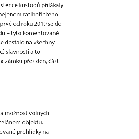
stence kustodů přilákaly
 nejenom ratibořického
oprvé od roku 2019 se do
ůdu – tyto komentované
 se dostalo na všechny
 slavnosti a to
a zámku přes den, část
la možnost volných
telánem objektu.
ované prohlídky na