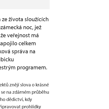
ze života sloužících
ozámecká noc, jež
, že veřejnost má
zapojilo celkem
tková správa na
ubicku
 pestrým programem.
ktů znějí slova o krásné
ří se na zdárném průběhu
ho dědictví, kdy
řipravovat prohlídky