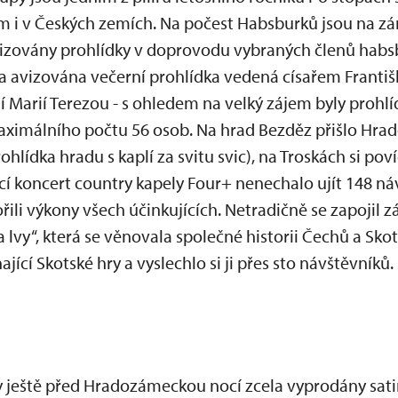
i v Českých zemích. Na počest Habsburků jsou na z
izovány prohlídky v doprovodu vybraných členů habsb
avizována večerní prohlídka vedená císařem Františk
 Marií Terezou - s ohledem na velký zájem byly prohlí
aximálního počtu 56 osob. Na hrad Bezděz přišlo Hra
hlídka hradu s kaplí za svitu svic), na Troskách si pov
cí koncert country kapely Four+ nenechalo ujít 148 ná
li výkony všech účinkujících. Netradičně se zapojil 
vy“, která se věnovala společné historii Čechů a Sko
ící Skotské hry a vyslechlo si ji přes sto návštěvníků.
 ještě před Hradozámeckou nocí zcela vyprodány sati