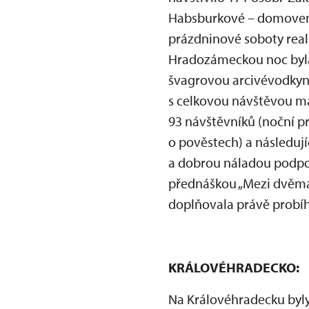
Habsburkové – domovem 
prázdninové soboty real
Hradozámeckou noc byla 
švagrovou arcivévodkyní
s celkovou návštěvou m
93 návštěvníků (noční pro
o pověstech) a následují
a dobrou náladou podpoři
přednáškou „Mezi dvěma l
doplňovala právě probíhaj
KRÁLOVÉHRADECKO:
Na Královéhradecku byly