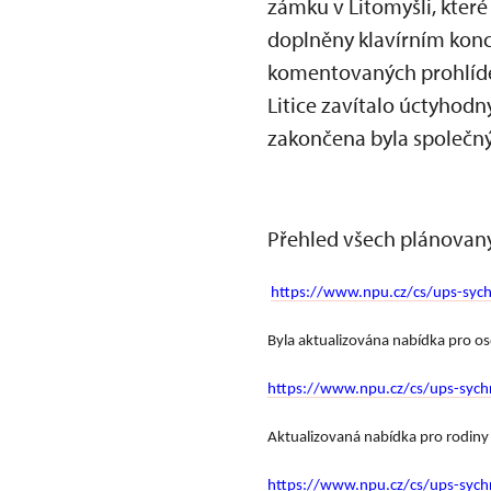
zámku v Litomyšli, které
doplněny klavírním kon
komentovaných prohlídek
Litice zavítalo úctyhodn
zakončena byla společ
Přehled všech plánovaný
https://www.npu.cz/cs/ups-sychr
Byla aktualizována nabídka pro o
https://www.npu.cz/cs/ups-sychr
Aktualizovaná nabídka pro rodiny 
https://www.npu.cz/cs/ups-sych