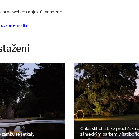
ažení na webech objektů, nebo zde
:
rov/pro-media
stažení
Ohlas sklidila také procházka
o zámku se setkaly
zámeckým parkem v Ratibořicí