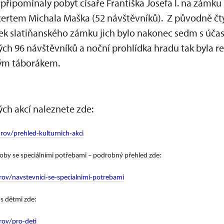
 připomínaly pobyt císaře Františka Josefa I. na zámku 
certem Michala Maška (52 návštěvníků). Z původně čt
 slatiňanského zámku jich bylo nakonec sedm s účast
ých 96 návštěvníků a noční prohlídka hradu tak byla r
ným táborákem.
ch akcí naleznete zde:
ov/prehled-kulturnich-akci
soby se speciálními potřebami – podrobný přehled zde:
ov/navstevnici-se-specialnimi-potrebami
s dětmi zde:
rov/pro-deti