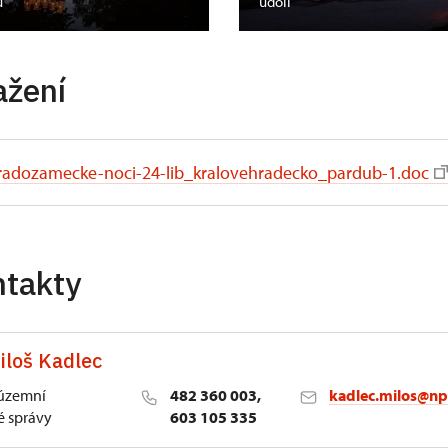
ů
údolí
ažení
radozamecke-noci-24-lib_kralovehradecko_pardub-1.doc
ntakty
iloš Kadlec
 územní
482 360 003,
kadlec.milos@np
 správy
603 105 335