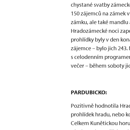
chystané svatby zámecké
150 zájemců na zámek v 
zámku, ale také mandlu a
Hradozámecké noci zapoj
prohlídky byly v den kon
zájemce – bylo jich 243
s celodenním programem 
večer – během soboty jic
PARDUBICKO:
Pozitivně hodnotila Hr
prohlídek hradu, nebo 
Celkem Kunětickou horu 