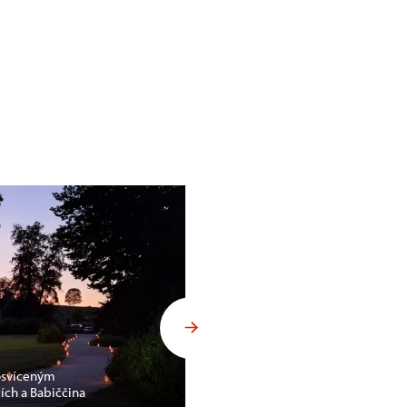
 osvíceným
ch a Babiččina
Noční hrad Litice přilákal bez