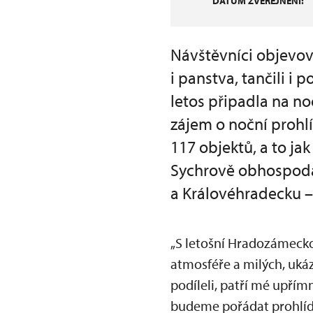
DATUM ZVEŘEJNĚNÍ:
Návštěvníci objevov
i panstva, tančili i
letos připadla na no
zájem o noční prohl
117 objektů, a to ja
Sychrově obhospoda
a Královéhradecku –
„S letošní Hradozámecko
atmosféře a milých, uká
podíleli, patří mé upřím
budeme pořádat prohlídk