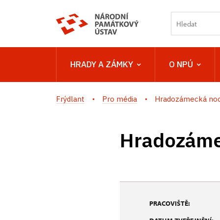
HRADY A ZÁMKY
O NPÚ
Frýdlant
Pro média
Hradozámecká noc 
Hradozámec
PRACOVIŠTĚ: