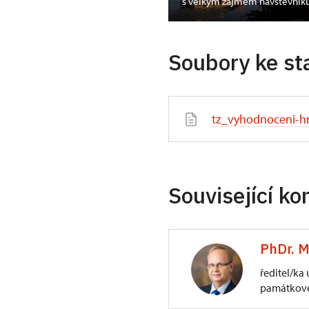
dozámecké noci
s velkým zájmem návštěvník
Soubory ke st
tz_vyhodnoceni-h
Související ko
PhDr. M
ředitel/ka
památkové