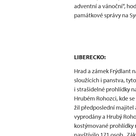
adventní a vánoční“, ho
památkové správy na Sy
LIBERECKO:
Hrad a zámek Frýdlant na
sloužících i panstva, ty
i strašidelné prohlídky n
Hrubém Rohozci, kde se ná
žil předposlední majitel
vyprodány a Hrubý Rohoz
kostýmované prohlídky n
navštívilo 171 osob. Zák