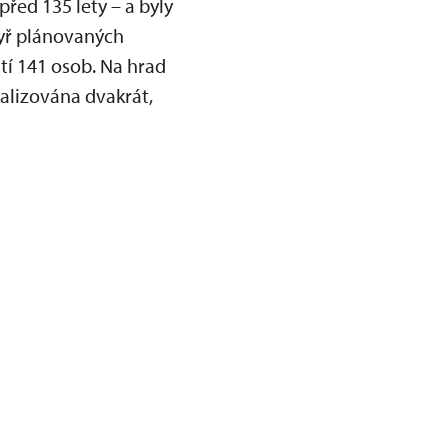
před 135 lety – a byly
yř plánovaných
í 141 osob. Na hrad
ealizována dvakrát,