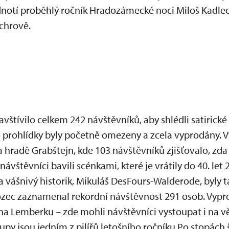
dnotí proběhlý ročník Hradozámecké noci Miloš Kadlec
chrově.
vštívilo celkem 242 návštěvníků, aby shlédli satirické
to prohlídky byly početně omezeny a zcela vyprodány. 
a hradě Grabštejn, kde 103 návštěvníků zjišťovalo, zda
vštěvníci bavili scénkami, které je vrátily do 40. let 
 a vášnivý historik, Mikuláš DesFours-Walderode, byly 
ec zaznamenal rekordní návštěvnost 291 osob. Vyprod
a Lemberku – zde mohli návštěvníci vystoupat i na v
upy jsou jedním z pilířů letošního ročníku Po stopách 