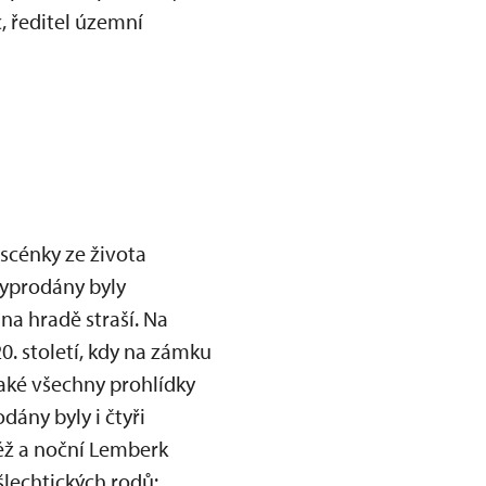
, ředitel územní
 scénky ze života
Vyprodány byly
 na hradě straší. Na
20. století, kdy na zámku
také všechny prohlídky
ány byly i čtyři
ěž a noční Lemberk
šlechtických rodů: