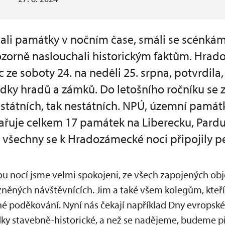
ali památky v nočním čase, smáli se scénkám 
 pozorně naslouchali historickým faktům. Hrad
c ze soboty 24. na neděli 25. srpna, potvrdila
ídky hradů a zámků. Do letošního ročníku se 
k státních, tak nestátních. NPÚ, územní pamá
řuje celkem 17 památek na Liberecku, Pard
 všechny se k Hradozámecké noci připojily
u nocí jsme velmi spokojeni, ze všech zapojených obje
zněných návštěvnících. Jim a také všem kolegům, kte
né poděkování. Nyní nás čekají například Dny evropské
y stavebně-historické, a než se nadějeme, budeme p