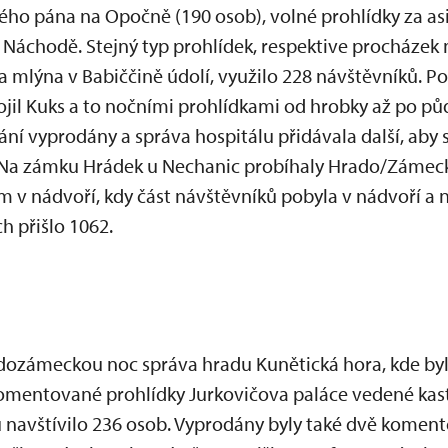
ho pána na Opočně (190 osob), volné prohlídky za asi
Náchodě. Stejný typ prohlídek, respektive procházek
 mlýna v Babiččině údolí, využilo 228 návštěvníků. P
il Kuks a to nočními prohlídkami od hrobky až po p
ání vyprodány a správa hospitálu přidávala další, aby
. Na zámku Hrádek u Nechanic probíhaly Hrado/Zámecké
v nádvoří, kdy část návštěvníků pobyla v nádvoří a n
h přišlo 1062.
adozámeckou noc správa hradu Kunětická hora, kde by
komentované prohlídky Jurkovičova paláce vedené kas
navštívilo 236 osob. Vyprodány byly také dvě koment