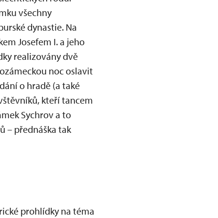
ámku všechny
urské dynastie. Na
em Josefem I. a jeho
dky realizovány dvě
dozámeckou noc oslavit
ídání o hradě (a také
vštěvníků, kteří tancem
zámek Sychrov a to
tů – přednáška tak
rické prohlídky na téma