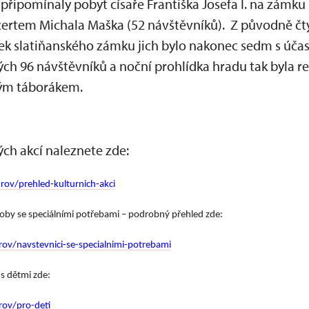
 připomínaly pobyt císaře Františka Josefa I. na zámku 
certem Michala Maška (52 návštěvníků). Z původně čt
 slatiňanského zámku jich bylo nakonec sedm s účast
ých 96 návštěvníků a noční prohlídka hradu tak byla r
ným táborákem.
ch akcí naleznete zde:
ov/prehled-kulturnich-akci
soby se speciálními potřebami – podrobný přehled zde:
ov/navstevnici-se-specialnimi-potrebami
s dětmi zde:
rov/pro-deti