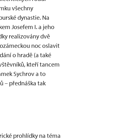
ámku všechny
urské dynastie. Na
em Josefem I. a jeho
dky realizovány dvě
dozámeckou noc oslavit
ídání o hradě (a také
vštěvníků, kteří tancem
zámek Sychrov a to
tů – přednáška tak
rické prohlídky na téma