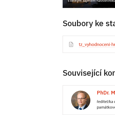
dozámecké noci
s velkým zájmem návštěvník
Soubory ke st
tz_vyhodnoceni-h
Související ko
PhDr. M
ředitel/ka
památkové