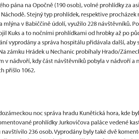
ho pána na Opočně (190 osob), volné prohlídky za asi
Náchodě. Stejný typ prohlídek, respektive procházek
 mlýna v Babiččině údolí, využilo 228 návštěvníků. P
il Kuks a to nočními prohlídkami od hrobky až po p
ání vyprodány a správa hospitálu přidávala další, aby
. Na zámku Hrádek u Nechanic probíhaly Hrado/Zámecké
v nádvoří, kdy část návštěvníků pobyla v nádvoří a n
h přišlo 1062.
adozámeckou noc správa hradu Kunětická hora, kde by
komentované prohlídky Jurkovičova paláce vedené kas
navštívilo 236 osob. Vyprodány byly také dvě koment