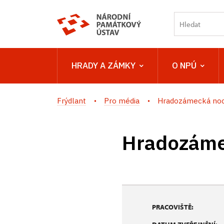
HRADY A ZÁMKY
O NPÚ
Frýdlant
Pro média
Hradozámecká noc 
Hradozámec
PRACOVIŠTĚ: