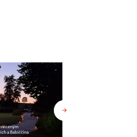
 osvíceným
ch a Babiččina
Noční hrad Litice přilákal bez