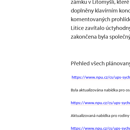
zámku v Litomyšli, které
doplněny klavírním kon
komentovaných prohlídek
Litice zavítalo úctyhodn
zakončena byla společ
Přehled všech plánovaný
https://www.npu.cz/cs/ups-sychr
Byla aktualizována nabídka pro o
https://www.npu.cz/cs/ups-sychr
Aktualizovaná nabídka pro rodiny 
https://www.npu.cz/cs/ups-sych