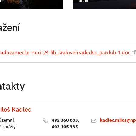
ů
údolí
ažení
radozamecke-noci-24-lib_kralovehradecko_pardub-1.doc
ntakty
iloš Kadlec
 územní
482 360 003,
kadlec.milos@np
 správy
603 105 335