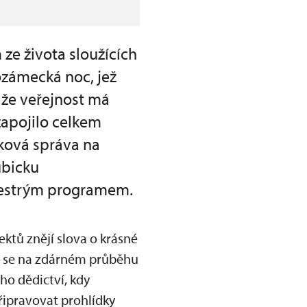
ze života sloužících
ozámecká noc, jež
, že veřejnost má
zapojilo celkem
tková správa na
ubicku
 pestrým programem.
ktů znějí slova o krásné
ří se na zdárném průběhu
ho dědictví, kdy
řipravovat prohlídky