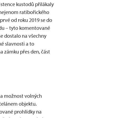
stence kustodů přilákaly
 nejenom ratibořického
oprvé od roku 2019 se do
ůdu – tyto komentované
 se dostalo na všechny
 slavnosti a to
a zámku přes den, část
la možnost volných
telánem objektu.
ované prohlídky na