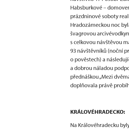
Habsburkové – domovem 
prázdninové soboty real
Hradozámeckou noc byla 
švagrovou arcivévodkyní
s celkovou návštěvou m
93 návštěvníků (noční pro
o pověstech) a následují
a dobrou náladou podpoři
přednáškou „Mezi dvěma l
doplňovala právě probíhaj
KRÁLOVÉHRADECKO:
Na Královéhradecku byly