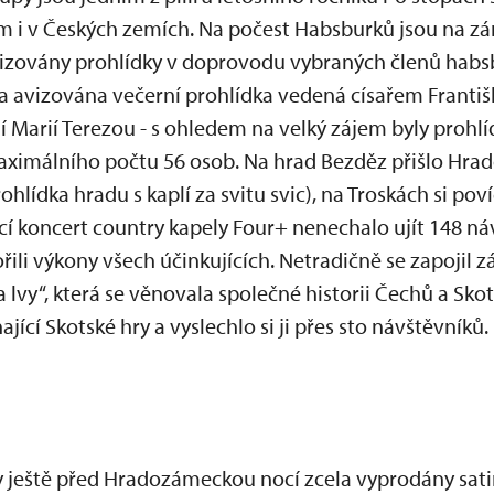
i v Českých zemích. Na počest Habsburků jsou na z
izovány prohlídky v doprovodu vybraných členů habsb
avizována večerní prohlídka vedená císařem Františk
 Marií Terezou - s ohledem na velký zájem byly prohlí
aximálního počtu 56 osob. Na hrad Bezděz přišlo Hra
hlídka hradu s kaplí za svitu svic), na Troskách si pov
cí koncert country kapely Four+ nenechalo ujít 148 ná
li výkony všech účinkujících. Netradičně se zapojil 
vy“, která se věnovala společné historii Čechů a Sko
ící Skotské hry a vyslechlo si ji přes sto návštěvníků.
 ještě před Hradozámeckou nocí zcela vyprodány sati