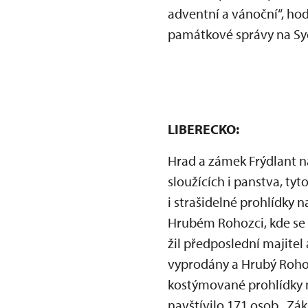
adventní a vánoční“, ho
památkové správy na Sy
LIBERECKO:
Hrad a zámek Frýdlant na
sloužících i panstva, ty
i strašidelné prohlídky n
Hrubém Rohozci, kde se ná
žil předposlední majitel
vyprodány a Hrubý Rohoz
kostýmované prohlídky n
navštívilo 171 osob. Zák