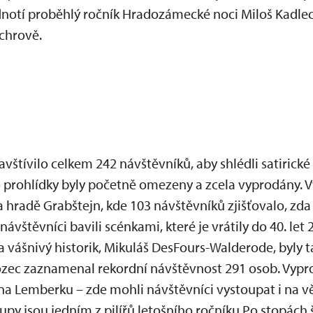
dnotí proběhlý ročník Hradozámecké noci Miloš Kadlec
chrově.
vštívilo celkem 242 návštěvníků, aby shlédli satirické
to prohlídky byly početně omezeny a zcela vyprodány. 
a hradě Grabštejn, kde 103 návštěvníků zjišťovalo, zda
vštěvníci bavili scénkami, které je vrátily do 40. let 
 a vášnivý historik, Mikuláš DesFours-Walderode, byly 
ec zaznamenal rekordní návštěvnost 291 osob. Vyprod
a Lemberku – zde mohli návštěvníci vystoupat i na v
upy jsou jedním z pilířů letošního ročníku Po stopách 