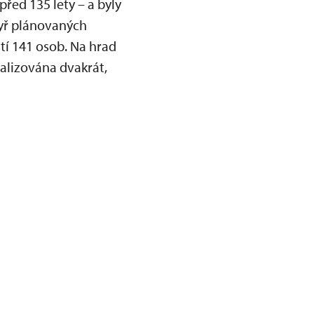
před 135 lety – a byly
yř plánovaných
í 141 osob. Na hrad
ealizována dvakrát,