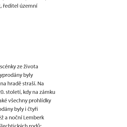
, ředitel územní
 scénky ze života
Vyprodány byly
 na hradě straší. Na
20. století, kdy na zámku
také všechny prohlídky
ány byly i čtyři
ěž a noční Lemberk
šlechtických rodů: