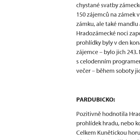
chystané svatby zámecké
150 zájemců na zámek v 
zámku, ale také mandlu a
Hradozámecké noci zapoj
prohlídky byly v den kon
zájemce – bylo jich 243
s celodenním programem 
večer – během soboty jic
PARDUBICKO:
Pozitivně hodnotila Hr
prohlídek hradu, nebo 
Celkem Kunětickou horu 