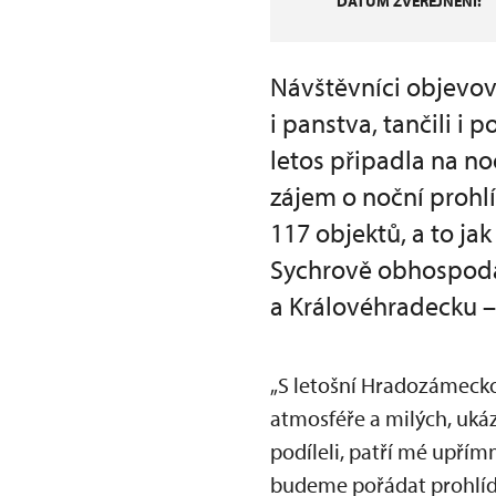
DATUM ZVEŘEJNĚNÍ:
Návštěvníci objevov
i panstva, tančili i
letos připadla na no
zájem o noční prohl
117 objektů, a to ja
Sychrově obhospoda
a Královéhradecku –
„S letošní Hradozámecko
atmosféře a milých, uká
podíleli, patří mé upřím
budeme pořádat prohlídk