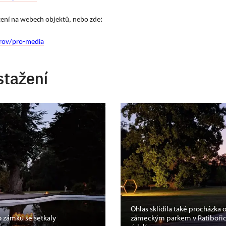
ažení na webech objektů, nebo zde
:
rov/pro-media
stažení
Ohlas sklidila také procházka
o zámku se setkaly
zámeckým parkem v Ratibořicí