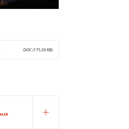
návštěvníků
DOC (175,50 KB)
u.cz