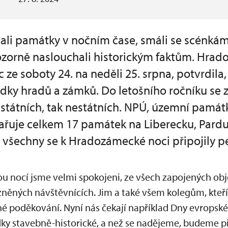
ali památky v nočním čase, smáli se scénkám 
 pozorně naslouchali historickým faktům. Hrad
c ze soboty 24. na neděli 25. srpna, potvrdila
ídky hradů a zámků. Do letošního ročníku se 
k státních, tak nestátních. NPÚ, územní pamá
řuje celkem 17 památek na Liberecku, Pard
 všechny se k Hradozámecké noci připojily
u nocí jsme velmi spokojeni, ze všech zapojených obje
zněných návštěvnících. Jim a také všem kolegům, kte
né poděkování. Nyní nás čekají například Dny evropské
y stavebně-historické, a než se nadějeme, budeme p