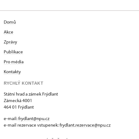
Domů
Akce
Zprávy
Publikace
Pro média
Kontakty
RYCHLÝ KONTAKT
Státní hrad a zámek Frýdlant
Zámecká 4001
464 01 Frýdlant
e-mail:
frydlant@npu.cz
e-mail rezervace vstupenek:
frydlant.rezervace@npu.cz