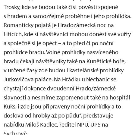
Trosky, kde se budou také číst pověsti spojené
s hradem a samozřejmě proběhne i jeho prohlídka.
Romanticky pojatá je Hradozámecká noc na
Liticích, kde si návštěvníci mohou donést své vuřty
a společně si je opéct – a to před či po noční
prohlídce hradu. Volné prohlídky nasvíceného
hradu čekají návštěvníky také na Kunětické hoře,
v určené časy zde budou i kastelánské prohlídky
Jurkovičova paláce. Na Hrádku u Nechanic se
chystají dokonce dvoudenní Hrado/zámecké
slavnosti a nesmíme zapomenout také na hospitál
Kuks, i zde jsou připraveny noční prohlídky a to
doslova od hrobky až po půdu“, představuje
nabídku Miloš Kadlec, ředitel NPÚ, ÚPS na
Sychrově.