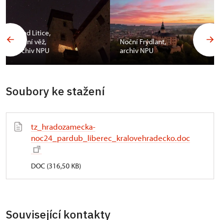
Hrad Litice,
noční věž,
Noční Frýdlant,
archiv NPU
archiv NPU
Soubory ke stažení
tz_hradozamecka-
noc24_pardub_liberec_kralovehradecko.doc
DOC (316,50 KB)
Související kontakty