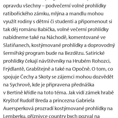
opravdu všechny – podvečerní volné prohlídky
ratibořického zámku, mlýna a mandlu mohou
využít rodiny s dětmi či studenti a připomenout si
tak děj románu Babička, volné večerní prohlídky
nabídneme také na Náchodě, komentované ve
Slatiňanech, kostýmované prohlídky a doprovodný
šermířský program bude na Bezdězu. Satirické
prohlídky čekají návštěvníky na Hrubém Rohozci,
Frýdlantě, Grabštejně a také na Opočně. O tom, co
spojuje Čechy a Skoty se zájemci mohou dozvědět
na Sychrově, kde je připravena přednáška
v Bertině křídle na toto téma. Jak vidí zámek hrabě
Kryštof Rudolf Breda a princezna Gabriela
Auersperková prozradí kostýmované prohlídky na
Lemberku, příznivce country bych pozval na