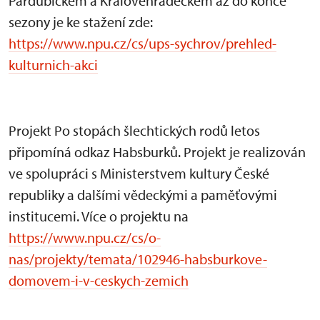
Pardubickém a Královéhradeckém až do konce
sezony je ke stažení zde:
https://www.npu.cz/cs/ups-sychrov/prehled-
kulturnich-akci
Projekt Po stopách šlechtických rodů letos
připomíná odkaz Habsburků. Projekt je realizován
ve spolupráci s Ministerstvem kultury České
republiky a dalšími vědeckými a paměťovými
institucemi. Více o projektu na
https://www.npu.cz/cs/o-
nas/projekty/temata/102946-habsburkove-
domovem-i-v-ceskych-zemich