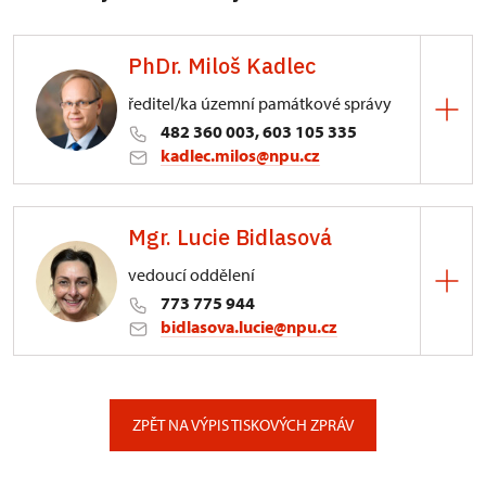
PhDr. Miloš Kadlec
ředitel/ka územní památkové správy
482 360 003, 603 105 335
kadlec.milos@npu.cz
ÚPS na Sychrově
Mgr. Lucie Bidlasová
3/, Sychrov 3
vedoucí oddělení
773 775 944
bidlasova.lucie@npu.cz
ÚPS na Sychrově
Zámecký park 1/, Slatiňany
ZPĚT NA VÝPIS TISKOVÝCH ZPRÁV