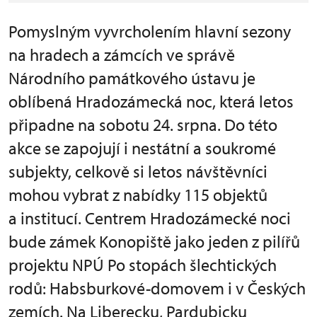
Pomyslným vyvrcholením hlavní sezony
na hradech a zámcích ve správě
Národního památkového ústavu je
oblíbená Hradozámecká noc, která letos
připadne na sobotu 24. srpna. Do této
akce se zapojují i nestátní a soukromé
subjekty, celkově si letos návštěvníci
mohou vybrat z nabídky 115 objektů
a institucí. Centrem Hradozámecké noci
bude zámek Konopiště jako jeden z pilířů
projektu NPÚ Po stopách šlechtických
rodů: Habsburkové-domovem i v Českých
zemích. Na Liberecku, Pardubicku