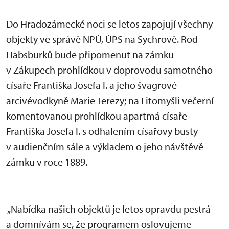
Do Hradozámecké noci se letos zapojují všechny
objekty ve správě NPÚ, ÚPS na Sychrově. Rod
Habsburků bude připomenut na zámku
v Zákupech prohlídkou v doprovodu samotného
císaře Františka Josefa I. a jeho švagrové
arcivévodkyně Marie Terezy; na Litomyšli večerní
komentovanou prohlídkou apartmá císaře
Františka Josefa I. s odhalením císařovy busty
v audienčním sále a výkladem o jeho návštěvě
zámku v roce 1889.
„Nabídka našich objektů je letos opravdu pestrá
a domnívám se, že programem oslovujeme