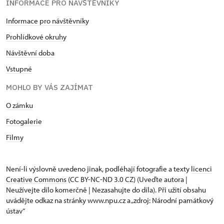
INFORMACE PRO NÁVŠTĚVNÍKY
Informace pro návštěvníky
Prohlídkové okruhy
Návštěvní doba
Vstupné
MOHLO BY VÁS ZAJÍMAT
O zámku
Fotogalerie
Filmy
Není-li výslovně uvedeno jinak, podléhají fotografie a texty
licenci
Creative Commons
(CC BY-NC-ND 3.0 CZ) (Uveďte autora |
Neužívejte dílo komerčně | Nezasahujte do díla). Při užití obsahu
uvádějte odkaz na stránky www.npu.cz a „zdroj: Národní památkový
ústav“