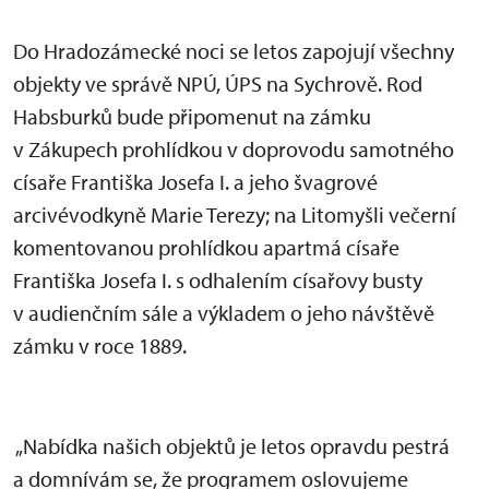
Do Hradozámecké noci se letos zapojují všechny
objekty ve správě NPÚ, ÚPS na Sychrově. Rod
Habsburků bude připomenut na zámku
v Zákupech prohlídkou v doprovodu samotného
císaře Františka Josefa I. a jeho švagrové
arcivévodkyně Marie Terezy; na Litomyšli večerní
komentovanou prohlídkou apartmá císaře
Františka Josefa I. s odhalením císařovy busty
v audienčním sále a výkladem o jeho návštěvě
zámku v roce 1889.
„Nabídka našich objektů je letos opravdu pestrá
a domnívám se, že programem oslovujeme