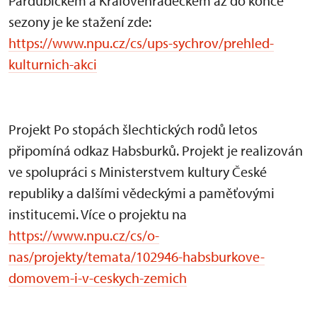
Pardubickém a Královéhradeckém až do konce
sezony je ke stažení zde:
https://www.npu.cz/cs/ups-sychrov/prehled-
kulturnich-akci
Projekt Po stopách šlechtických rodů letos
připomíná odkaz Habsburků. Projekt je realizován
ve spolupráci s Ministerstvem kultury České
republiky a dalšími vědeckými a paměťovými
institucemi. Více o projektu na
https://www.npu.cz/cs/o-
nas/projekty/temata/102946-habsburkove-
domovem-i-v-ceskych-zemich