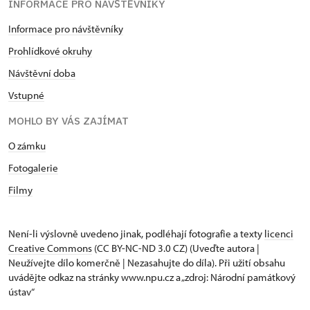
INFORMACE PRO NÁVŠTĚVNÍKY
Informace pro návštěvníky
Prohlídkové okruhy
Návštěvní doba
Vstupné
MOHLO BY VÁS ZAJÍMAT
O zámku
Fotogalerie
Filmy
Není-li výslovně uvedeno jinak, podléhají fotografie a texty
licenci
Creative Commons
(CC BY-NC-ND 3.0 CZ) (Uveďte autora |
Neužívejte dílo komerčně | Nezasahujte do díla). Při užití obsahu
uvádějte odkaz na stránky www.npu.cz a „zdroj: Národní památkový
ústav“