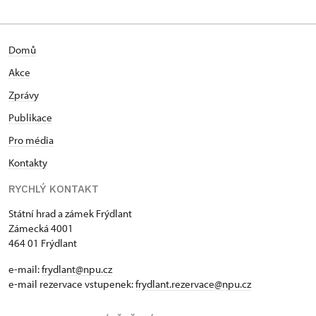
Domů
Akce
Zprávy
Publikace
Pro média
Kontakty
RYCHLÝ KONTAKT
Státní hrad a zámek Frýdlant
Zámecká 4001
464 01 Frýdlant
e-mail:
frydlant@npu.cz
e-mail rezervace vstupenek:
frydlant.rezervace@npu.cz