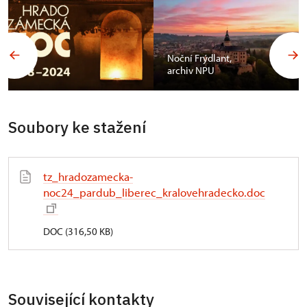
Noční Frýdlant,
archiv NPU
Soubory ke stažení
tz_hradozamecka-
noc24_pardub_liberec_kralovehradecko.doc
DOC (316,50 KB)
Související kontakty