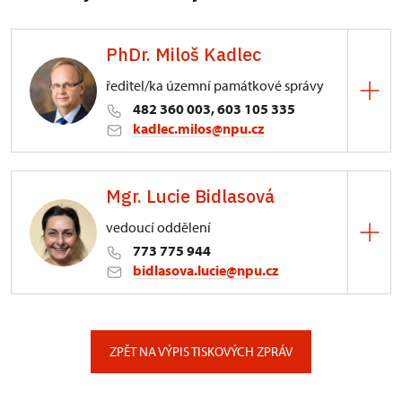
PhDr. Miloš Kadlec
ředitel/ka územní památkové správy
482 360 003, 603 105 335
kadlec.milos@npu.cz
ÚPS na Sychrově
Mgr. Lucie Bidlasová
3/, Sychrov 3
vedoucí oddělení
773 775 944
bidlasova.lucie@npu.cz
ÚPS na Sychrově
Zámecký park 1/, Slatiňany
ZPĚT NA VÝPIS TISKOVÝCH ZPRÁV