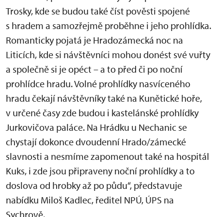
Trosky, kde se budou také číst pověsti spojené
s hradem a samozřejmě proběhne i jeho prohlídka.
Romanticky pojatá je Hradozámecká noc na
Liticích, kde si návštěvníci mohou donést své vuřty
a společně si je opéct – a to před či po noční
prohlídce hradu. Volné prohlídky nasvíceného
hradu čekají návštěvníky také na Kunětické hoře,
v určené časy zde budou i kastelánské prohlídky
Jurkovičova paláce. Na Hrádku u Nechanic se
chystají dokonce dvoudenní Hrado/zámecké
slavnosti a nesmíme zapomenout také na hospitál
Kuks, i zde jsou připraveny noční prohlídky a to
doslova od hrobky až po půdu“, představuje
nabídku Miloš Kadlec, ředitel NPÚ, ÚPS na
Sychrově.