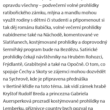
opravdu všechny – podvečerní volné prohlídky
ratibořického zámku, mlýna a mandlu mohou
využít rodiny s dětmi či studenti a připomenout si
tak děj románu Babička, volné večerní prohlídky
nabídneme také na Náchodě, komentované ve
Slatiňanech, kostýmované prohlídky a doprovodný
šermířský program bude na Bezdězu. Satirické
prohlídky čekají návštěvníky na Hrubém Rohozci,
Frýdlantě, Grabštejně a také na Opočně. O tom, co
spojuje Čechy a Skoty se zájemci mohou dozvědět
na Sychrově, kde je připravena přednáška
v Bertině křídle na toto téma. Jak vidí zámek hrabě
Kryštof Rudolf Breda a princezna Gabriela
Auersperková prozradí kostýmované prohlídky na
Lemberku, příznivce country bych pozval na