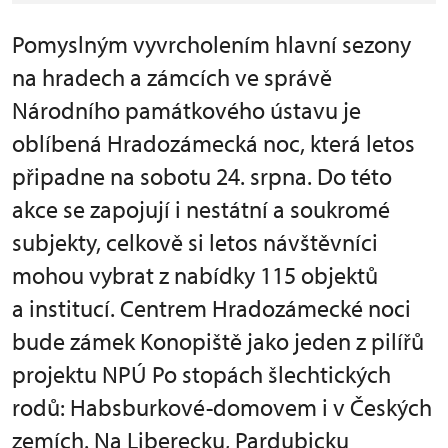
Pomyslným vyvrcholením hlavní sezony
na hradech a zámcích ve správě
Národního památkového ústavu je
oblíbená Hradozámecká noc, která letos
připadne na sobotu 24. srpna. Do této
akce se zapojují i nestátní a soukromé
subjekty, celkově si letos návštěvníci
mohou vybrat z nabídky 115 objektů
a institucí. Centrem Hradozámecké noci
bude zámek Konopiště jako jeden z pilířů
projektu NPÚ Po stopách šlechtických
rodů: Habsburkové-domovem i v Českých
zemích. Na Liberecku, Pardubicku