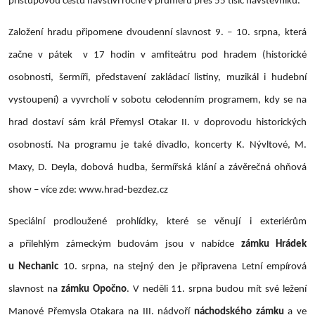
přístupovou cestu navštíví ročně v průměru přes 55 tisíc návštěvníků.
Založení hradu připomene dvoudenní slavnost 9. – 10. srpna, která
začne v pátek v 17 hodin v amfiteátru pod hradem (historické
osobnosti, šermíři, představení zakládací listiny, muzikál i hudební
vystoupení) a vyvrcholí v sobotu celodenním programem, kdy se na
hrad dostaví sám král Přemysl Otakar II. v doprovodu historických
osobností. Na programu je také divadlo, koncerty K. Nývltové, M.
Maxy, D. Deyla, dobová hudba, šermířská klání a závěrečná ohňová
show – více zde: www.hrad-bezdez.cz
Speciální prodloužené prohlídky, které se věnují i exteriérům
a přilehlým zámeckým budovám jsou v nabídce
zámku Hrádek
u Nechanic
10. srpna, na stejný den je připravena Letní empírová
slavnost na
zámku Opočno
. V neděli 11. srpna budou mít své ležení
Manové Přemysla Otakara na III. nádvoří
náchodského zámku
a ve