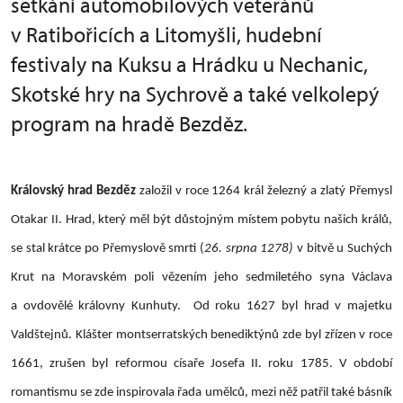
setkání automobilových veteránů
v Ratibořicích a Litomyšli, hudební
festivaly na Kuksu a Hrádku u Nechanic,
Skotské hry na Sychrově a také velkolepý
program na hradě Bezděz.
Královský hrad Bezděz
založil v roce 1264 král železný a zlatý Přemysl
Otakar II. Hrad, který měl být důstojným místem pobytu našich králů,
se stal krátce po Přemyslově smrti (
26. srpna 1278)
v bitvě u Suchých
Krut na Moravském poli vězením jeho sedmiletého syna Václava
a ovdovělé královny Kunhuty. Od roku 1627 byl hrad v majetku
Valdštejnů. Klášter montserratských benediktýnů zde byl zřízen v roce
1661, zrušen byl reformou císaře Josefa II. roku 1785. V období
romantismu se zde inspirovala řada umělců, mezi něž patřil také básník