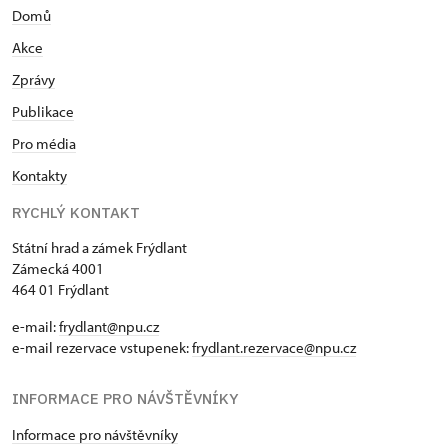
Domů
Akce
Zprávy
Publikace
Pro média
Kontakty
RYCHLÝ KONTAKT
Státní hrad a zámek Frýdlant
Zámecká 4001
464 01 Frýdlant
e-mail:
frydlant@npu.cz
e-mail rezervace vstupenek:
frydlant.rezervace@npu.cz
INFORMACE PRO NÁVŠTĚVNÍKY
Informace pro návštěvníky