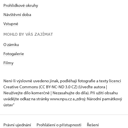
Prohlídkové okruhy
Návštěvní doba
Vstupné
MOHLO BY VÁS ZAJÍMAT
O zámku
Fotogalerie
Filmy
Není-li výslovně uvedeno jinak, podléhají fotografie a texty
licenci
Creative Commons
(CC BY-NC-ND 3.0 CZ) (Uveďte autora |
Neužívejte dílo komerčně | Nezasahujte do díla). Při užití obsahu
uvádějte odkaz na stránky www.npu.cz a „zdroj: Národní památkový
ústav“
Právní ujednání
Prohlášení o přístupnosti
Řešení