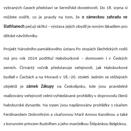
vybraných časech představí se šermířské dovednosti. Do 18. srpna si
můžete ověřit, co je pravdy na tom, že
o zámeckou zahradu ve
Slatiňanech
pečují skřítci – výstava jejich obydlí je novým lákadlem pro
dětské návštěvníky.
Projekt Národního památkového ústavu Po stopách šlechtických rodů
má pro rok 2024 podtitul Habsburkové – domovem i v Českých
zemích. Čtrnáctý ročník představuje veřejnosti, jak Habsburkové
bydleli v Čechách a na Moravě v 18.–20. století. Jedním ze stěžejních
objektů je
zámek Zákupy
na Českolipsku, kde jsou pravidelně
realizovány veřejností velmi vyhledávané prohlídky v doprovodu členů
habsburské dynastie. Na srpen jsou naplánovány prohlídky s císařem
Ferdinandem Dobrotivým a císařovnou Marií Annou Karolínou a také
s korunním princem Rudolfem a jeho manželkou Štěpánkou Belgickou.