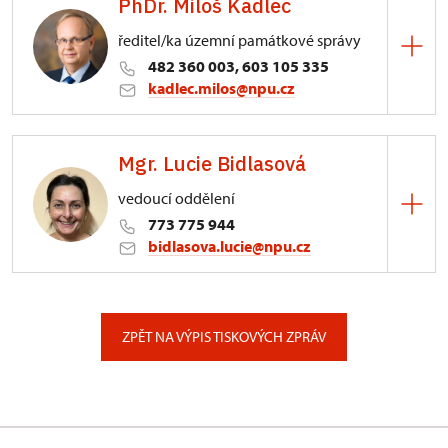
PhDr. Miloš Kadlec
ředitel/ka územní památkové správy
482 360 003, 603 105 335
kadlec.milos@npu.cz
ÚPS na Sychrově
Mgr. Lucie Bidlasová
3/, Sychrov 3
vedoucí oddělení
773 775 944
bidlasova.lucie@npu.cz
ÚPS na Sychrově
Zámecký park 1/, Slatiňany
ZPĚT NA VÝPIS TISKOVÝCH ZPRÁV