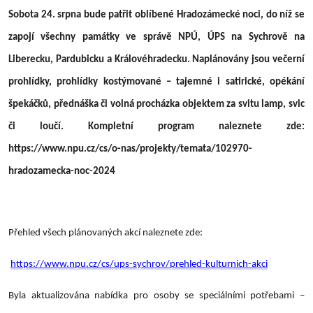
Sobota 24. srpna bude patřit oblíbené Hradozámecké noci, do níž se
zapojí všechny památky ve správě NPÚ, ÚPS na Sychrově na
Liberecku, Pardubicku a Královéhradecku. Naplánovány jsou večerní
prohlídky, prohlídky kostýmované – tajemné i satirické, opékání
špekáčků, přednáška či volná procházka objektem za svitu lamp, svic
či loučí. Kompletní program naleznete zde:
https://www.npu.cz/cs/o-nas/projekty/temata/102970-
hradozamecka-noc-2024
Přehled všech plánovaných akcí naleznete zde:
https://www.npu.cz/cs/ups-sychrov/prehled-kulturnich-akci
Byla aktualizována nabídka pro osoby se speciálními potřebami –