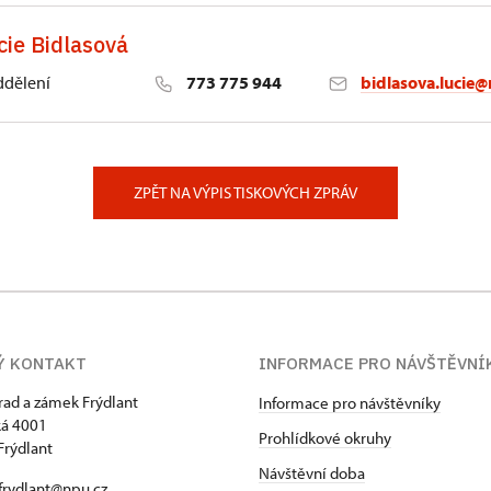
cie Bidlasová
ddělení
773 775 944
bidlasova.lucie@
 Slatiňany
ZPĚT NA VÝPIS TISKOVÝCH ZPRÁV
Ý KONTAKT
INFORMACE PRO NÁVŠTĚVNÍ
hrad a zámek Frýdlant
Informace pro návštěvníky
á 4001
Prohlídkové okruhy
Frýdlant
Návštěvní doba
frydlant@npu.cz