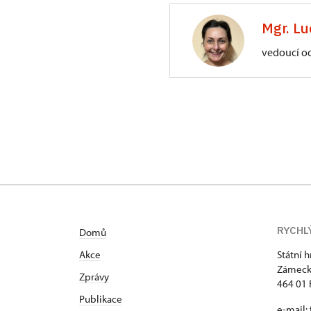
3/, Sychrov 3
Mgr. Lu
vedoucí o
ÚPS na Sychrově
Zámecký park 1/,
RYCHL
Domů
Akce
Státní 
Zámeck
Zprávy
464 01 
Publikace
e-mail: