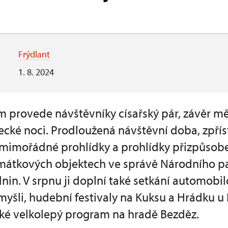
Frýdlant
1. 8. 2024
 provede návštěvníky císařský pár, závěr mě
ké noci. Prodloužená návštěvní doba, zpří
mimořádné prohlídky a prohlídky přizpůsobe
amátkových objektech ve správě Národního 
nin. V srpnu ji doplní také setkání automobi
omyšli, hudební festivaly na Kuksu a Hrádku u
aké velkolepý program na hradě Bezděz.