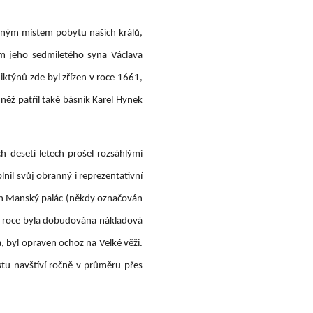
tojným místem pobytu našich králů,
m jeho sedmiletého syna Václava
ktýnů zde byl zřízen v roce 1661,
něž patřil také básník Karel Hynek
deseti letech prošel rozsáhlými
il svůj obranný i reprezentativní
pněn Manský palác (někdy označován
ím roce byla dobudována nákladová
, byl opraven ochoz na Velké věži.
stu navštíví ročně v průměru přes