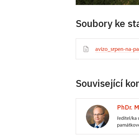
Soubory ke st
avizo_srpen-na-pa
Související ko
PhDr. M
ředitel/ka
památkové
ÚPS na Sychrově