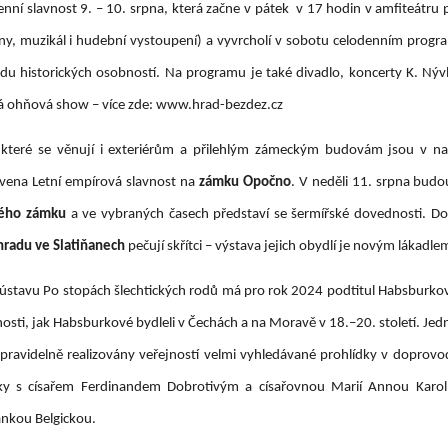
ní slavnost 9. – 10. srpna, která začne v pátek v 17 hodin v amfiteátru 
stiny, muzikál i hudební vystoupení) a vyvrcholí v sobotu celodenním pro
odu historických osobností. Na programu je také divadlo, koncerty K. Ný
ná ohňová show – více zde: www.hrad-bezdez.cz
, které se věnují i exteriérům a přilehlým zámeckým budovám jsou v n
ravena Letní empírová slavnost na
zámku Opočno
. V neděli 11. srpna bud
ého zámku
a ve vybraných časech představí se šermířské dovednosti. Do 
radu ve Slatiňanech
pečují skřítci – výstava jejich obydlí je novým lákadl
stavu Po stopách šlechtických rodů má pro rok 2024 podtitul Habsburko
osti, jak Habsburkové bydleli v Čechách a na Moravě v 18.–20. století. Jed
 pravidelně realizovány veřejností velmi vyhledávané prohlídky v doprov
ky s císařem Ferdinandem Dobrotivým a císařovnou Marií Annou Karo
nkou Belgickou.