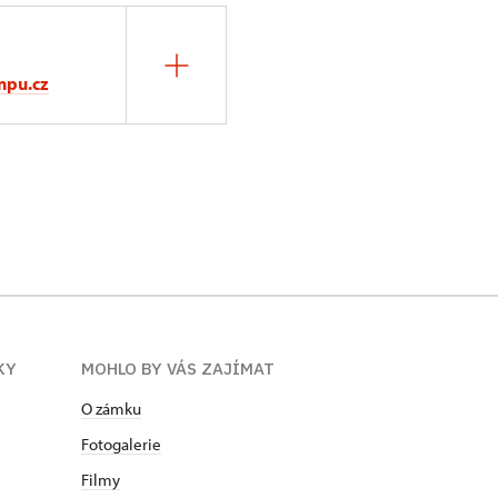
npu.cz
KY
MOHLO BY VÁS ZAJÍMAT
O zámku
Fotogalerie
Filmy