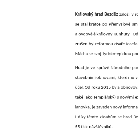
Královský hrad Bezděz
založil v 
se stal krátce po Přemyslově smr
a ovdovělé královny Kunhuty. Od 
zrušen byl reformou císaře Josefa
Mácha se svojí lyricko-epickou p
Hrad je ve správě Národního pa
stavebními obnovami, které mu vr
účel. Od roku 2015 byla obnovován
také jako Templářský) s novými e
lanovka, je zaveden nový informač
I díky těmto zásahům se hrad Bez
55 tisíc návštěvníků.