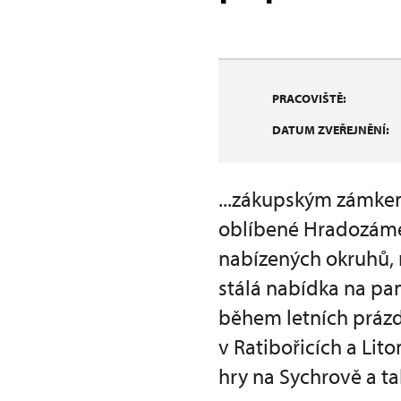
PRACOVIŠTĚ:
DATUM ZVEŘEJNĚNÍ:
...zákupským zámkem
oblíbené Hradozámec
nabízených okruhů, 
stálá nabídka na p
během letních prázd
v Ratibořicích a Lit
hry na Sychrově a t