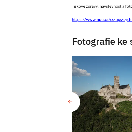
Tiskové zprávy, návštěvnost a fot
https://www.npu.cz/cs/ups-sych
Fotografie ke 