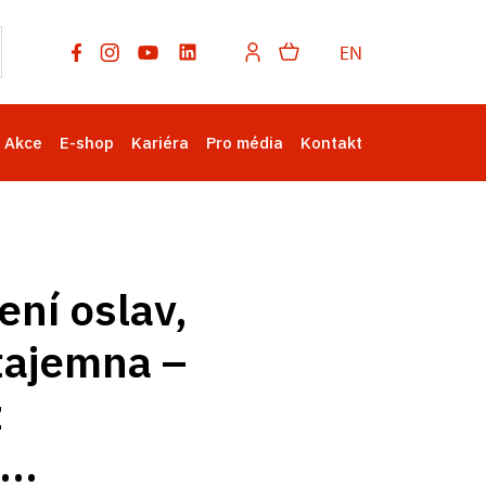
EN
Akce
E-shop
Kariéra
Pro média
Kontakt
ní oslav,
tajemna –
z
..