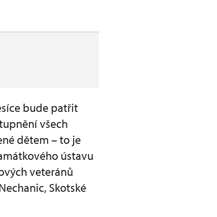
síce bude patřit
stupnění všech
né dětem – to je
památkového ústavu
lových veteránů
 Nechanic, Skotské