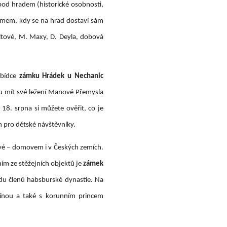
pod hradem (historické osobnosti,
gramem, kdy se na hrad dostaví sám
vltové, M. Maxy, D. Deyla, dobová
abídce
zámku Hrádek u Nechanic
ou mít své ležení Manové Přemysla
18. srpna si můžete ověřit, co je
em pro dětské návštěvníky.
vé – domovem i v Českých zemích.
ním ze stěžejních objektů je
zámek
odu členů habsburské dynastie. Na
línou a také s korunním princem