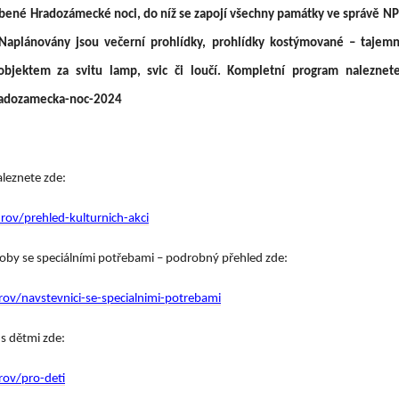
líbené Hradozámecké noci, do níž se zapojí všechny památky ve správě NP
Naplánovány jsou večerní prohlídky, prohlídky kostýmované – tajemné
objektem za svitu lamp, svic či loučí. Kompletní program naleznete
radozamecka-noc-2024
leznete zde:
ov/prehled-kulturnich-akci
soby se speciálními potřebami – podrobný přehled zde:
ov/navstevnici-se-specialnimi-potrebami
s dětmi zde:
rov/pro-deti