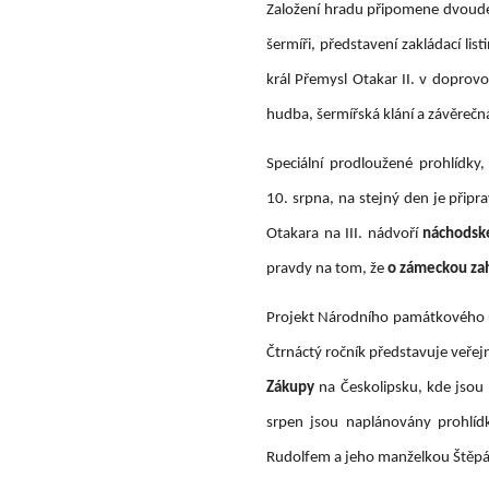
Založení hradu připomene dvouden
šermíři, představení zakládací li
král Přemysl Otakar II. v doprov
hudba, šermířská klání a závěreč
Speciální prodloužené prohlídky
10. srpna, na stejný den je přip
Otakara na III. nádvoří
náchodsk
pravdy na tom, že
o zámeckou zah
Projekt Národního památkového ú
Čtrnáctý ročník představuje veřejn
Zákupy
na Českolipsku, kde jsou
srpen jsou naplánovány prohlíd
Rudolfem a jeho manželkou Štěpá