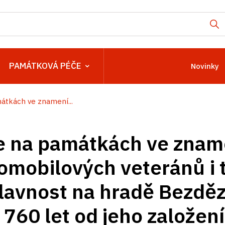
PAMÁTKOVÁ PÉČE
Novinky
átkách ve znamení...
 na památkách ve zname
omobilových veteránů i 
lavnost na hradě Bezdě
760 let od jeho založení.