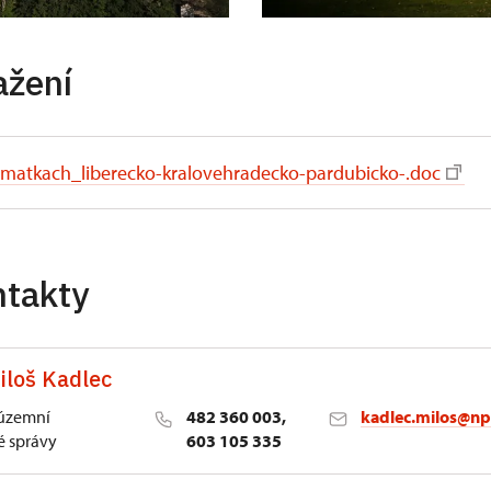
ažení
matkach_liberecko-kralovehradecko-pardubicko-.doc
ntakty
iloš Kadlec
 územní
482 360 003,
kadlec.milos@np
 správy
603 105 335