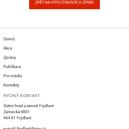
ZPĚT NA VÝPIS TISKOVÝCH ZPRÁV
Domů
Akce
Zprávy
Publikace
Pro média
Kontakty
RYCHLÝ KONTAKT
Státní hrad a zámek Frýdlant
Zámecká 4001
464 01 Frýdlant
e-mail:
frydlant@npu.cz