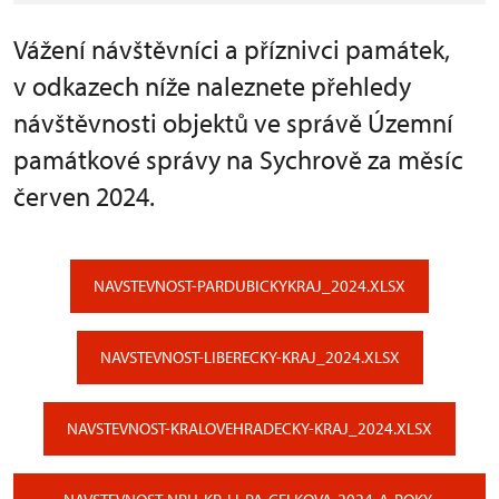
Vážení návštěvníci a příznivci památek,
v odkazech níže naleznete přehledy
návštěvnosti objektů ve správě Územní
památkové správy na Sychrově za měsíc
červen 2024.
NAVSTEVNOST-PARDUBICKYKRAJ_2024.XLSX
NAVSTEVNOST-LIBERECKY-KRAJ_2024.XLSX
NAVSTEVNOST-KRALOVEHRADECKY-KRAJ_2024.XLSX