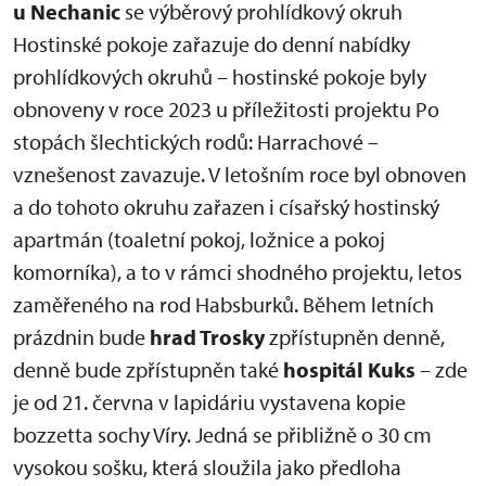
u Nechanic
se výběrový prohlídkový okruh
Hostinské pokoje zařazuje do denní nabídky
prohlídkových okruhů – hostinské pokoje byly
obnoveny v roce 2023 u příležitosti projektu Po
stopách šlechtických rodů: Harrachové –
vznešenost zavazuje. V letošním roce byl obnoven
a do tohoto okruhu zařazen i císařský hostinský
apartmán (toaletní pokoj, ložnice a pokoj
komorníka), a to v rámci shodného projektu, letos
zaměřeného na rod Habsburků. Během letních
prázdnin bude
hrad Trosky
zpřístupněn denně,
denně bude zpřístupněn také
hospitál Kuks
– zde
je od 21. června v lapidáriu vystavena kopie
bozzetta sochy Víry. Jedná se přibližně o 30 cm
vysokou sošku, která sloužila jako předloha