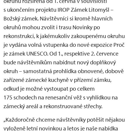
okruhů rozšířena od 1. června v souvislosti
s ukončením projektu IROP Zámek Litomyšl –
Božský zámek. Návštěvníci si kromě hlavních
okruhů mohou zvolit i trasu Novinky po
rekonstrukci, k jakémukoliv zakoupenému okruhu
je vydána volná vstupenka do nové expozice Proč
je zámek UNESCO. Od 1., respektive 2. července
bude návštěvníkům nabídnut nový doplňkový
okruh – samostatná prohlídka obnovené, dobově
zařízené zámecké kuchyně v přízemí zámku,
odkud je možné vystoupat po celkem
175 schodech na renesanční věž s vyhlídkou na
zámecký areál a rekonstruované střechy.
„Každoročně chceme návštěvníky potěšit nějakou
vyloženě letní novinkou a letos je naše nabídka