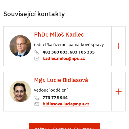
Související kontakty
PhDr. Miloš Kadlec
ředitel/ka územní památkové správy
482 360 003, 603 105 335
kadlec.milos@npu.cz
ÚPS na Sychrově
Mgr. Lucie Bidlasová
3/, Sychrov 3
vedoucí oddělení
773 775 944
bidlasova.lucie@npu.cz
ÚPS na Sychrově
Zámecký park 1/, Slatiňany