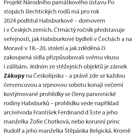
Projekt Národního památkového ústavu Po
stopách šlechtických rodů má pro rok
2024 podtitul Habsburkové – domovem
i v Českých zemích. Čtrnáctý ročník představuje
veřejnosti, jak Habsburkové bydleli v Čechách a na
Moravě v 18.–20. století a jak zděděná či
zakoupená sídla přizpůsobovali svému vkusu
i zálibám. Jedním ze stěžejních objektů je zámek
Zákupy
na Českolipsku – a právě zde se každou
červencovou a srpnovou sobotu konají večerní
kostýmované prohlídky se členy panovnické
rodiny Habsburků – prohlídku vede například
arcivévoda František Ferdinand d´Este a jeho
manželka Žofie Chotková, nebo korunní princ
Rudolf a jeho manželka Štěpánka Belgická. Kromě