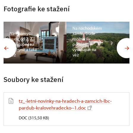
Fotografie ke stažení
Na náchodském
Na Litomyšli
zámku bude
bude od 2. 7.
možno i v
zpřístupněna
pondělí
kuchyně a také
vystoupat na
věž
věž
Soubory ke stažení
tz_-letni-novinky-na-hradech-a-zamcich-lbc-
pardub-kralovehradecko--1.doc
DOC (315,50 KB)