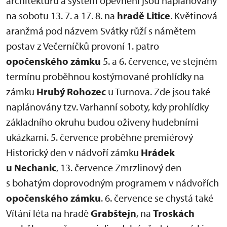
architekturu a systém opevnění jsou naplánovány
na sobotu 13. 7. a 17. 8. na
hradě Litice
. Květinová
aranžmá pod názvem Svátky růží s námětem
postav z Večerníčků provoní 1. patro
opočenského zámku
5. a 6. července, ve stejném
termínu proběhnou kostýmované prohlídky na
zámku
Hrubý Rohozec
u Turnova. Zde jsou také
naplánovány tzv. Varhanní soboty, kdy prohlídky
základního okruhu budou oživeny hudebními
ukázkami. 5. července proběhne premiérový
Historický den v nádvoří zámku
Hrádek
u Nechanic
, 13. července Zmrzlinový den
s bohatým doprovodným programem v nádvořích
opočenského zámku
. 6. července se chystá také
Vítání léta na hradě
Grabštejn
, na
Troskách