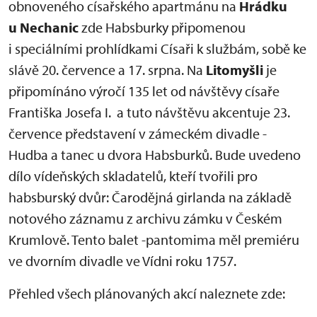
obnoveného císařského apartmánu na
Hrádku
u Nechanic
zde Habsburky připomenou
i speciálními prohlídkami Císaři k službám, sobě ke
slávě 20. července a 17. srpna. Na
Litomyšli
je
připomínáno výročí 135 let od návštěvy císaře
Františka Josefa I. a tuto návštěvu akcentuje 23.
července představení v zámeckém divadle -
Hudba a tanec u dvora Habsburků. Bude uvedeno
dílo vídeňských skladatelů, kteří tvořili pro
habsburský dvůr: Čarodějná girlanda na základě
notového záznamu z archivu zámku v Českém
Krumlově. Tento balet -pantomima měl premiéru
ve dvorním divadle ve Vídni roku 1757.
Přehled všech plánovaných akcí naleznete zde: