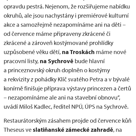
opravdu pestrá. Nejenom, že rozšiřujeme nabídku
okruhů, ale jsou nachystány i premiérové kulturní
akce a samozřejmě nezapomínáme ani na děti –
od července máme připraveny zkrácené či
zkrácené a zároveň kostýmované prohlídky
uzpůsobené věku dětí,
na Troskách
máme nové
pracovní listy,
na Sychrově
bude hlavní
a princeznovský okruh doplněn o kostýmy
a rekvizity z pohádky Klíč svatého Petra a v bývalé
konírně finišuje příprava výstavy princezen a čertů
– nezapomínáme ale ani na stavební obnovu“,
uvádí Miloš Kadlec, ředitel NPÚ, ÚPS na Sychrově.
Restaurátorským zásahem projde od července kůň
Theseus ve
slatiňanské zámecké zahradě
, na