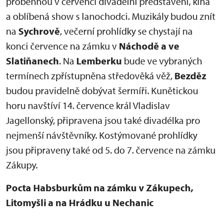
proběhnou v červenci divadelní představení, kina
a oblíbená show s lanochodci. Muzikály budou znít
na
Sychrově
, večerní prohlídky se chystají na
konci července na zámku v
Náchodě a ve
Slatiňanech
. Na
Lemberku
bude ve vybraných
termínech zpřístupněna středověká věž,
Bezděz
budou pravidelně dobývat šermíři. Kunětickou
horu navštíví 14. července král Vladislav
Jagellonský, připravena jsou také divadélka pro
nejmenší návštěvníky. Kostýmované prohlídky
jsou připraveny také od 5. do 7. července na zámku
Zákupy.
Pocta Habsburkům na zámku v Zákupech,
Litomyšli a na Hrádku u Nechanic