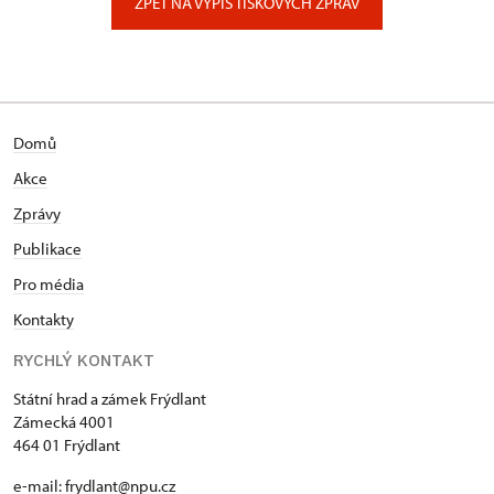
ZPĚT NA VÝPIS TISKOVÝCH ZPRÁV
Domů
Akce
Zprávy
Publikace
Pro média
Kontakty
RYCHLÝ KONTAKT
Státní hrad a zámek Frýdlant
Zámecká 4001
464 01 Frýdlant
e-mail:
frydlant@npu.cz