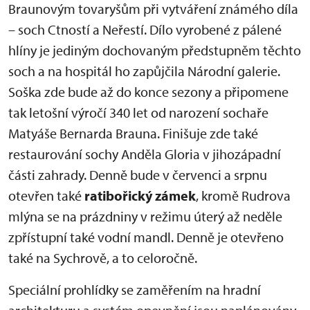
Braunovým tovaryšům při vytváření známého díla
– soch Ctností a Neřestí. Dílo vyrobené z pálené
hlíny je jediným dochovaným předstupněm těchto
soch a na hospitál ho zapůjčila Národní galerie.
Soška zde bude až do konce sezony a připomene
tak letošní výročí 340 let od narození sochaře
Matyáše Bernarda Brauna. Finišuje zde také
restaurování sochy Anděla Gloria v jihozápadní
části zahrady. Denně bude v červenci a srpnu
otevřen také
ratibořický zámek
, kromě Rudrova
mlýna se na prázdniny v režimu úterý až neděle
zpřístupní také vodní mandl. Denně je otevřeno
také na Sychrově, a to celoročně.
Speciální prohlídky se zaměřením na hradní