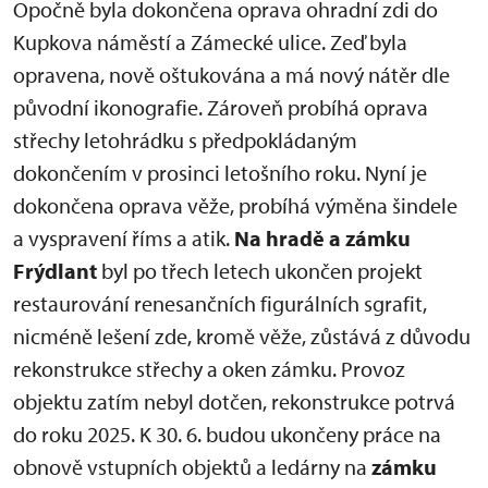
Opočně byla dokončena oprava ohradní zdi do
Kupkova náměstí a Zámecké ulice. Zeď byla
opravena, nově oštukována a má nový nátěr dle
původní ikonografie. Zároveň probíhá oprava
střechy letohrádku s předpokládaným
dokončením v prosinci letošního roku. Nyní je
dokončena oprava věže, probíhá výměna šindele
a vyspravení říms a atik.
Na hradě a zámku
Frýdlant
byl po třech letech ukončen projekt
restaurování renesančních figurálních sgrafit,
nicméně lešení zde, kromě věže, zůstává z důvodu
rekonstrukce střechy a oken zámku. Provoz
objektu zatím nebyl dotčen, rekonstrukce potrvá
do roku 2025. K 30. 6. budou ukončeny práce na
obnově vstupních objektů a ledárny na
zámku