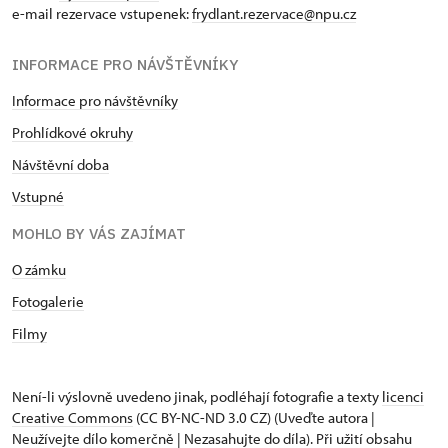
e-mail rezervace vstupenek:
frydlant.rezervace@npu.cz
INFORMACE PRO NÁVŠTĚVNÍKY
Informace pro návštěvníky
Prohlídkové okruhy
Návštěvní doba
Vstupné
MOHLO BY VÁS ZAJÍMAT
O zámku
Fotogalerie
Filmy
Není-li výslovně uvedeno jinak, podléhají fotografie a texty
licenci
Creative Commons
(CC BY-NC-ND 3.0 CZ) (Uveďte autora |
Neužívejte dílo komerčně | Nezasahujte do díla). Při užití obsahu