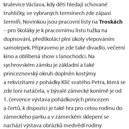
kralevice Václava, kdy děti hledají schované
truhličky, ve vybraných termínech zde zápasí
šermíři. Novinkou jsou pracovní listy na
Troskách
– pro školáky je k pracovnímu listu tužka na
dopisování, předškoláci plní úkoly vlepováním
samolepek. Připraveno je zde také divadlo, večerní
kino a oblíbená show s lanochodci. Na
sychrovském zámku je základní a také
princeznovský okruh doplněn kostýmy
a rekvizitami z pohádky Klíč svatého Petra, která se
zde loni natáčela, v bývalé zámecké konírně je od
1. července výstava pohádkových princezen
a čertů, k dispozici je také hra pro celou rodinu do
zámeckého parku a v zámeckém sklepení se
nachází výstava obrázků medvědí rodiny