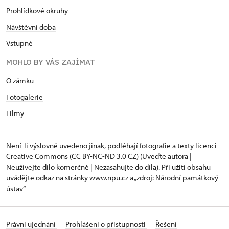
Prohlídkové okruhy
Návštěvní doba
Vstupné
MOHLO BY VÁS ZAJÍMAT
O zámku
Fotogalerie
Filmy
Není-li výslovně uvedeno jinak, podléhají fotografie a texty
licenci
Creative Commons
(CC BY-NC-ND 3.0 CZ) (Uveďte autora |
Neužívejte dílo komerčně | Nezasahujte do díla). Při užití obsahu
uvádějte odkaz na stránky www.npu.cz a „zdroj: Národní památkový
ústav“
Právní ujednání
Prohlášení o přístupnosti
Řešení