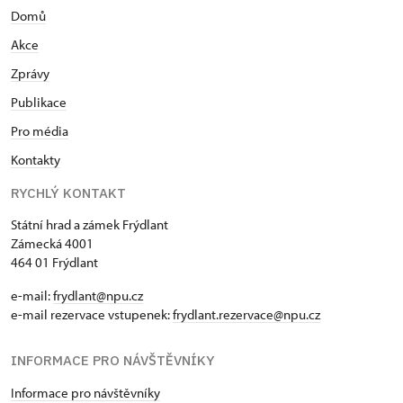
Domů
Akce
Zprávy
Publikace
Pro média
Kontakty
RYCHLÝ KONTAKT
Státní hrad a zámek Frýdlant
Zámecká 4001
464 01 Frýdlant
e-mail:
frydlant@npu.cz
e-mail rezervace vstupenek:
frydlant.rezervace@npu.cz
INFORMACE PRO NÁVŠTĚVNÍKY
Informace pro návštěvníky