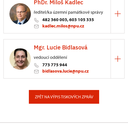
PhDr. Miloš Kadlec
ředitel/ka územní památkové správy
482 360 003, 603 105 335
kadlec.milos@npu.cz
ÚPS na Sychrově
Mgr. Lucie Bidlasová
3/, Sychrov 3
vedoucí oddělení
773 775 944
bidlasova.lucie@npu.cz
ÚPS na Sychrově
Zámecký park 1/, Slatiňany
ZPĚT NA VÝPIS TISKOVÝCH ZPRÁV