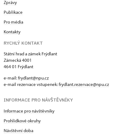
Zprávy
Publikace
Pro média
Kontakty
RYCHLÝ KONTAKT
Státní hrad a zámek Frýdlant
Zámecká 4001
464 01 Frýdlant
e-mail:
frydlant@npu.cz
e-mail rezervace vstupenek:
frydlant.rezervace@npu.cz
INFORMACE PRO NÁVŠTĚVNÍKY
Informace pro návštěvníky
Prohlídkové okruhy
Návštěvní doba