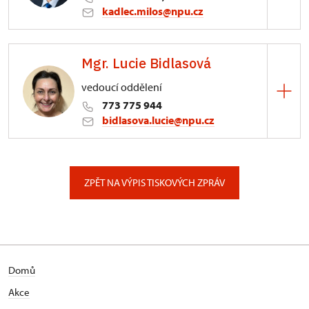
kadlec.milos@npu.cz
ÚPS na Sychrově
Mgr. Lucie Bidlasová
3/, Sychrov 3
vedoucí oddělení
773 775 944
bidlasova.lucie@npu.cz
ÚPS na Sychrově
Zámecký park 1/, Slatiňany
ZPĚT NA VÝPIS TISKOVÝCH ZPRÁV
Domů
Akce