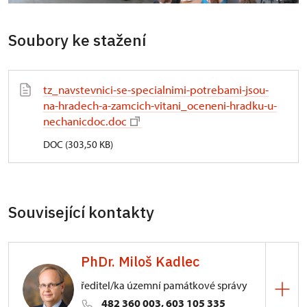
Soubory ke stažení
tz_navstevnici-se-specialnimi-potrebami-jsou-
na-hradech-a-zamcich-vitani_oceneni-hradku-u-
nechanicdoc.doc
DOC (303,50 KB)
Související kontakty
PhDr. Miloš Kadlec
ředitel/ka územní památkové správy
482 360 003, 603 105 335