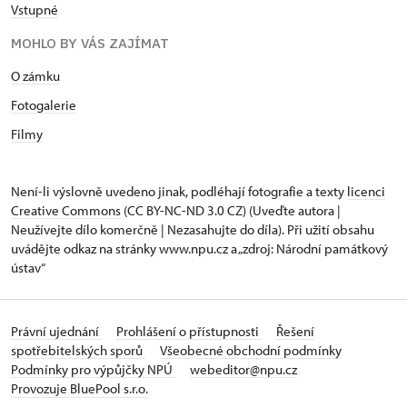
Vstupné
MOHLO BY VÁS ZAJÍMAT
O zámku
Fotogalerie
Filmy
Není-li výslovně uvedeno jinak, podléhají fotografie a texty
licenci
Creative Commons
(CC BY-NC-ND 3.0 CZ) (Uveďte autora |
Neužívejte dílo komerčně | Nezasahujte do díla). Při užití obsahu
uvádějte odkaz na stránky www.npu.cz a „zdroj: Národní památkový
ústav“
Právní ujednání
Prohlášení o přístupnosti
Řešení
spotřebitelských sporů
Všeobecné obchodní podmínky
Podmínky pro výpůjčky NPÚ
webeditor@npu.cz
Provozuje BluePool s.r.o.