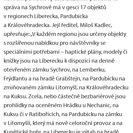
správa na Sychrově má v gesci 17 objektů
v regionech Liberecka, Pardubicka
a Královéhradecka. Její ředitel, Miloš Kadlec,
upřesňuje: „V každém regionu jsou určeny objekty
s rozšířenou nabídkou pro návštěvníky se
speciálními potřebami – haptické plány, modely či
knížky jsou na Liberecku k dispozici na denně
otevřeném zámku Sychrov, na Lemberku,
Frýdlantu a na hradě Grabštejn, na Pardubicku na
zmiňovaném zámku Litomyšl, na Královéhradecku
na Kuksu. Zcela, nebo částečně bezbariérové jsou
prohlídky na oceněném Hrádku u Nechanic, na
Kuksu či v Ratibořicích, na Pardubicku na zámku
v Litomyšli, který má nově celoroční provoz a na
Kunětické hoře, na Liberecku je výtah na hradě