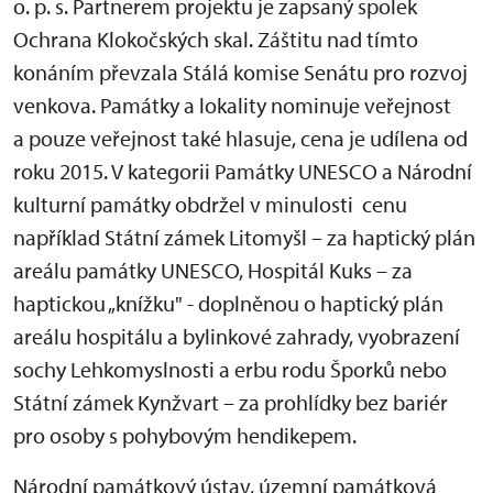
o. p. s. Partnerem projektu je zapsaný spolek
Ochrana Klokočských skal. Záštitu nad tímto
konáním převzala Stálá komise Senátu pro rozvoj
venkova. Památky a lokality nominuje veřejnost
a pouze veřejnost také hlasuje, cena je udílena od
roku 2015. V kategorii Památky UNESCO a Národní
kulturní památky obdržel v minulosti cenu
například Státní zámek Litomyšl – za haptický plán
areálu památky UNESCO, Hospitál Kuks – za
haptickou „knížku" - doplněnou o haptický plán
areálu hospitálu a bylinkové zahrady, vyobrazení
sochy Lehkomyslnosti a erbu rodu Šporků nebo
Státní zámek Kynžvart – za prohlídky bez bariér
pro osoby s pohybovým hendikepem.
Národní památkový ústav, územní památková