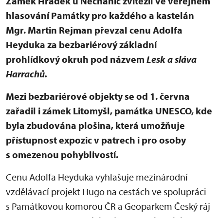
Zámek Hrádek u Nechanic zvítězil ve veřejném
hlasování Památky pro každého a kastelán
Mgr. Martin Rejman převzal cenu Adolfa
Heyduka za bezbariérový základní
prohlídkový okruh pod názvem
Lesk a sláva
Harrachů.
Mezi bezbariérové objekty se od 1. června
zařadil i zámek Litomyšl, památka UNESCO, kde
byla zbudována plošina, která umožňuje
přístupnost expozic v patrech i pro osoby
s omezenou pohyblivostí.
Cenu Adolfa Heyduka vyhlašuje mezinárodní
vzdělávací projekt Hugo na cestách ve spolupráci
s Památkovou komorou ČR a Geoparkem Český ráj