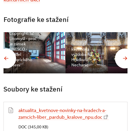
Fotografie ke stažení
Copyright: SZ
Litomyšl - proč
je zámek
UNESCO -
květinová
model
výzdoba na
historického
Hrádku u
lešení
Nechanic
Soubory ke stažení
aktualita_kvetnove-novinky-na-hradech-a-
zamcich-liber_pardub_kralove_npu.doc
DOC (345,00 KB)