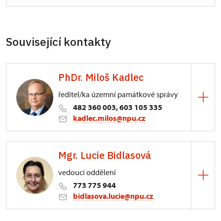
Související kontakty
PhDr. Miloš Kadlec
ředitel/ka územní památkové správy
482 360 003, 603 105 335
kadlec.milos@npu.cz
ÚPS na Sychrově
Mgr. Lucie Bidlasová
3/, Sychrov 3
vedoucí oddělení
773 775 944
bidlasova.lucie@npu.cz
ÚPS na Sychrově