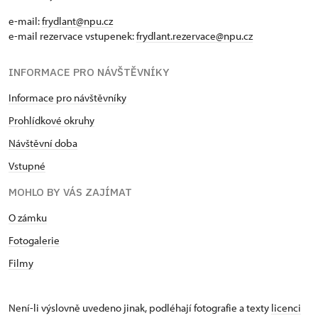
e-mail:
frydlant@npu.cz
e-mail rezervace vstupenek:
frydlant.rezervace@npu.cz
INFORMACE PRO NÁVŠTĚVNÍKY
Informace pro návštěvníky
Prohlídkové okruhy
Návštěvní doba
Vstupné
MOHLO BY VÁS ZAJÍMAT
O zámku
Fotogalerie
Filmy
Není-li výslovně uvedeno jinak, podléhají fotografie a texty
licenci