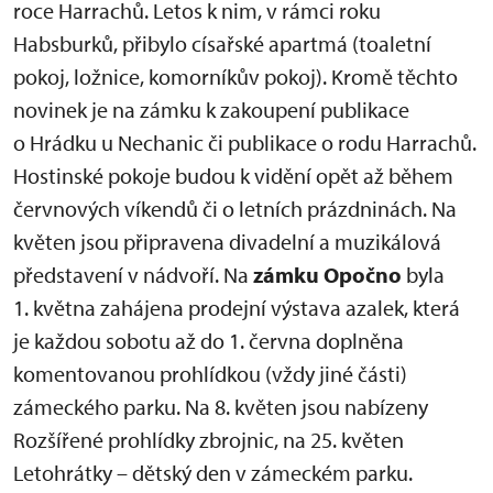
roce Harrachů. Letos k nim, v rámci roku
Habsburků, přibylo císařské apartmá (toaletní
pokoj, ložnice, komorníkův pokoj). Kromě těchto
novinek je na zámku k zakoupení publikace
o Hrádku u Nechanic či publikace o rodu Harrachů.
Hostinské pokoje budou k vidění opět až během
červnových víkendů či o letních prázdninách. Na
květen jsou připravena divadelní a muzikálová
představení v nádvoří. Na
zámku Opočno
byla
1. května zahájena prodejní výstava azalek, která
je každou sobotu až do 1. června doplněna
komentovanou prohlídkou (vždy jiné části)
zámeckého parku. Na 8. květen jsou nabízeny
Rozšířené prohlídky zbrojnic, na 25. květen
Letohrátky – dětský den v zámeckém parku.