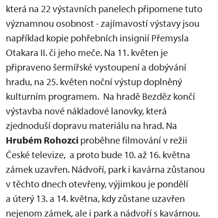
která na 22 výstavních panelech připomene tuto
významnou osobnost - zajímavostí výstavy jsou
například kopie pohřebních insignií Přemysla
Otakara II. či jeho meče. Na 11. květen je
připraveno šermířské vystoupení a dobývání
hradu, na 25. květen noční výstup doplněný
kulturním programem. Na hradě Bezděz končí
výstavba nové nákladové lanovky, která
zjednoduší dopravu materiálu na hrad. Na
Hrubém Rohozci
proběhne filmování v režii
České televize, a proto bude 10. až 16. května
zámek uzavřen. Nádvoří, park i kavárna zůstanou
v těchto dnech otevřeny, výjimkou je pondělí
a úterý 13. a 14. května, kdy zůstane uzavřen
nejenom zámek, ale i park a nádvoří s kavárnou.