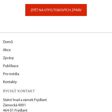
Zámecký park 1/, Slatiňany
ZPĚT NA VÝPIS TISKOVÝCH ZPRÁV
Domů
Akce
Zprávy
Publikace
Pro média
Kontakty
RYCHLÝ KONTAKT
Státní hrad a zámek Frýdlant
Zámecká 4001
464 01 Frýdlant