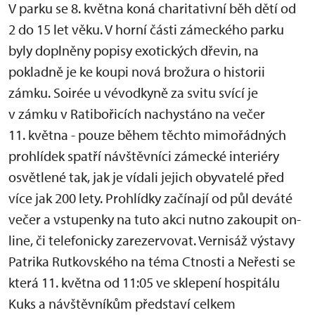
V parku se 8. května koná charitativní běh dětí od
2 do 15 let věku. V horní části zámeckého parku
byly doplněny popisy exotických dřevin, na
pokladně je ke koupi nová brožura o historii
zámku. Soirée u vévodkyně za svitu svící je
v zámku v Ratibořicích nachystáno na večer
11. května - pouze během těchto mimořádných
prohlídek spatří návštěvníci zámecké interiéry
osvětlené tak, jak je vídali jejich obyvatelé před
více jak 200 lety. Prohlídky začínají od půl deváté
večer a vstupenky na tuto akci nutno zakoupit on-
line, či telefonicky zarezervovat. Vernisáž výstavy
Patrika Rutkovského na téma Ctnosti a Neřesti se
která 11. května od 11:05 ve sklepení hospitálu
Kuks a návštěvníkům představí celkem