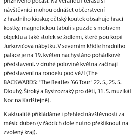
příznivého počasí. Na verandu i terasu si
návštěvníci mohou odnášet občerstvení
z hradního kiosku; dětský koutek obsahuje hrací
kostky, magnetickou tabuli s puzzle s motivem
objektu a také stolek se židlemi, které jsou kopií
Jurkovičova nábytku. V severním křídle hradního
paláce je na 19. květen nachystáno pohádkové
představení, v druhé polovině května začínají
představení na rondelu pod věží (The
BACKWARDS: "The Beatles ’66 Tour" 22. 5., 25. 5.
Dlouhý, Široký a Bystrozraký pro děti, 31. 5. muzikál
Noc na Karlštejně).
K aktualitě přikládáme i přehled návštěvnosti za
měsíc duben (v řádcích dole nutno překliknout na
zvolený kraj).