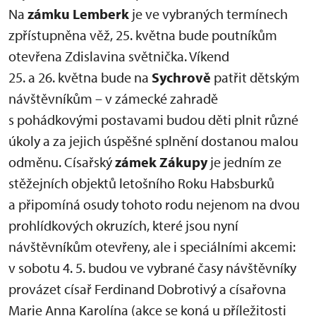
Na
zámku Lemberk
je ve vybraných termínech
zpřístupněna věž, 25. května bude poutníkům
otevřena Zdislavina světnička. Víkend
25. a 26. května bude na
Sychrově
patřit dětským
návštěvníkům – v zámecké zahradě
s pohádkovými postavami budou děti plnit různé
úkoly a za jejich úspěšné splnění dostanou malou
odměnu. Císařský
zámek Zákupy
je jedním ze
stěžejních objektů letošního Roku Habsburků
a připomíná osudy tohoto rodu nejenom na dvou
prohlídkových okruzích, které jsou nyní
návštěvníkům otevřeny, ale i speciálními akcemi:
v sobotu 4. 5. budou ve vybrané časy návštěvníky
provázet císař Ferdinand Dobrotivý a císařovna
Marie Anna Karolína (akce se koná u příležitosti