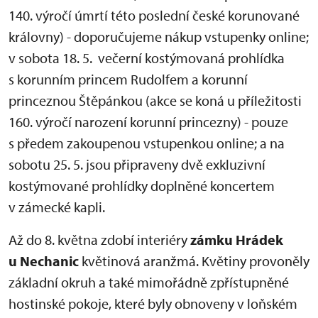
140. výročí úmrtí této poslední české korunované
královny) - doporučujeme nákup vstupenky online;
v sobota 18. 5. večerní kostýmovaná prohlídka
s korunním princem Rudolfem a korunní
princeznou Štěpánkou (akce se koná u příležitosti
160. výročí narození korunní princezny) - pouze
s předem zakoupenou vstupenkou online; a na
sobotu 25. 5. jsou připraveny dvě exkluzivní
kostýmované prohlídky doplněné koncertem
v zámecké kapli.
Až do 8. května zdobí interiéry
zámku Hrádek
u Nechanic
květinová aranžmá. Květiny provoněly
základní okruh a také mimořádně zpřístupněné
hostinské pokoje, které byly obnoveny v loňském