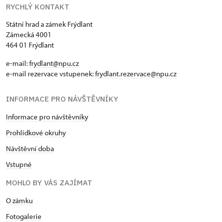
RYCHLÝ KONTAKT
Státní hrad a zámek Frýdlant
Zámecká 4001
464 01 Frýdlant
e-mail:
frydlant@npu.cz
e-mail rezervace vstupenek:
frydlant.rezervace@npu.cz
INFORMACE PRO NÁVŠTĚVNÍKY
Informace pro návštěvníky
Prohlídkové okruhy
Návštěvní doba
Vstupné
MOHLO BY VÁS ZAJÍMAT
O zámku
Fotogalerie