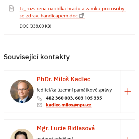
tz_rozsirena-nabidka-hradu-a-zamku-pro-osoby-
se-zdrav.-handicapem.doc
DOC (338,00 KB)
Související kontakty
PhDr. Miloš Kadlec
ředitel/ka územní památkové správy
482 360 003, 603 105 335
kadlec.milos@npu.cz
ÚPS na Sychrově
Mgr. Lucie Bidlasová
3/, Sychrov 3
vedoucí oddělení