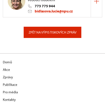
773 775 944
bidlasova.lucie@npu.cz
ÚPS na Sychrově
Zámecký park 1/, Slatiňany
ZPĚT NA VÝPIS TISKOVÝCH ZPRÁV
Domů
Akce
Zprávy
Publikace
Pro média
Kontakty