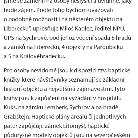
jsme se zaměřili na osoby neslyšící a uvidíme, jaký
bude zájem. Podle toho bychom uvažovali
o podobné možnosti i na některém objektu na
Liberecku“, upřesňuje Miloš Kadlec, ředitel NPÚ,
ÚPS na Sychrově, pod jehož vedení spadá 8 hradů
a zámků na Liberecku, 4 objekty na Pardubicku
a 5 na Královéhradecku.
Pro osoby nevidomé jsou k dispozici tzv. haptické
knížky, které návštěvníky seznamují se základní
historií objektu a největšími zajímavostmi. Tyto
knihy jsou k zapůjčení na vyžádání v hospitálu
Kuks, na zámku Lemberk, Sychrov a na hradě
Grabštejn. Haptické plány areálu či jednotlivých
pater zapůjčuje zámek Litomyšl, haptické
půdorysné modely objektů jsou na severočeském