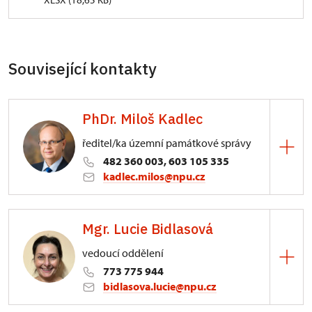
Související kontakty
PhDr. Miloš Kadlec
ředitel/ka územní památkové správy
482 360 003, 603 105 335
kadlec.milos@npu.cz
ÚPS na Sychrově
Mgr. Lucie Bidlasová
3/, Sychrov 3
vedoucí oddělení
773 775 944
bidlasova.lucie@npu.cz