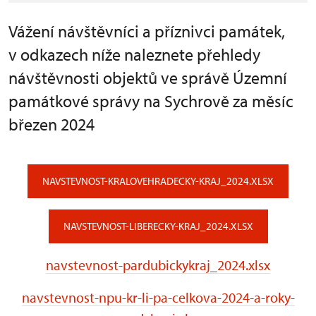
Vážení návštěvníci a příznivci památek,
v odkazech níže naleznete přehledy
návštěvnosti objektů ve správě Územní
památkové správy na Sychrově za měsíc
březen 2024
NAVSTEVNOST-KRALOVEHRADECKY-KRAJ_2024.XLSX
NAVSTEVNOST-LIBERECKY-KRAJ_2024.XLSX
navstevnost-pardubickykraj_2024.xlsx
navstevnost-npu-kr-li-pa-celkova-2024-a-roky-