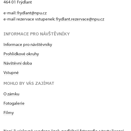
464 01 Frýdlant
e-mail:
frydlant@npu.cz
e-mail rezervace vstupenek:
frydlant.rezervace@npu.cz
INFORMACE PRO NÁVŠTĚVNÍKY
Informace pro návštěvníky
Prohlídkové okruhy
Návštěvní doba
Vstupné
MOHLO BY VÁS ZAJÍMAT
O zámku
Fotogalerie
Filmy
Není-li výslovně uvedeno jinak, podléhají fotografie a texty
licenci