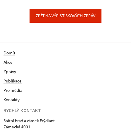
ÚPS na Sychrově
Zámecký park 1/, Slatiňany
ZPĚT NA VÝPIS TISKOVÝCH ZPRÁV
Domů
Akce
Zprávy
Publikace
Pro média
Kontakty
RYCHLÝ KONTAKT
Státní hrad a zámek Frýdlant
Zámecká 4001