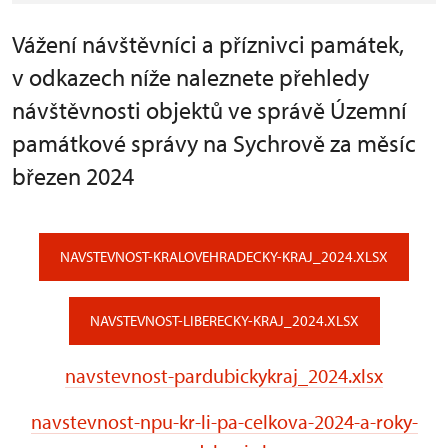
Vážení návštěvníci a příznivci památek,
v odkazech níže naleznete přehledy
návštěvnosti objektů ve správě Územní
památkové správy na Sychrově za měsíc
březen 2024
NAVSTEVNOST-KRALOVEHRADECKY-KRAJ_2024.XLSX
NAVSTEVNOST-LIBERECKY-KRAJ_2024.XLSX
navstevnost-pardubickykraj_2024.xlsx
navstevnost-npu-kr-li-pa-celkova-2024-a-roky-