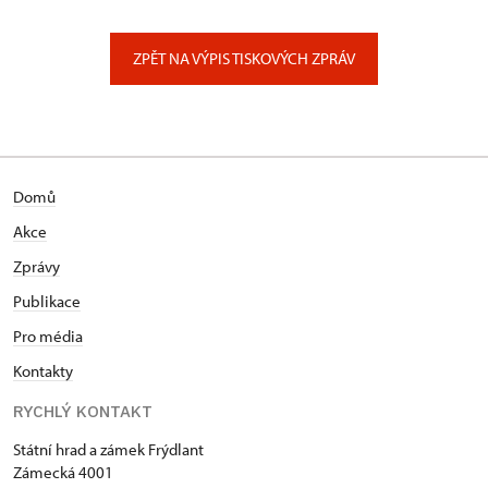
ÚPS na Sychrově
Zámecký park 1/, Slatiňany
ZPĚT NA VÝPIS TISKOVÝCH ZPRÁV
Domů
Akce
Zprávy
Publikace
Pro média
Kontakty
RYCHLÝ KONTAKT
Státní hrad a zámek Frýdlant
Zámecká 4001