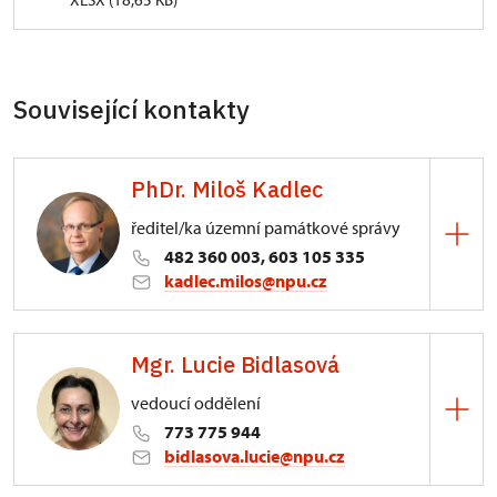
Související kontakty
PhDr. Miloš Kadlec
ředitel/ka územní památkové správy
482 360 003, 603 105 335
kadlec.milos@npu.cz
ÚPS na Sychrově
Mgr. Lucie Bidlasová
3/, Sychrov 3
vedoucí oddělení
773 775 944
bidlasova.lucie@npu.cz