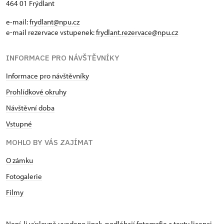
464 01 Frýdlant
e-mail:
frydlant@npu.cz
e-mail rezervace vstupenek:
frydlant.rezervace@npu.cz
INFORMACE PRO NÁVŠTĚVNÍKY
Informace pro návštěvníky
Prohlídkové okruhy
Návštěvní doba
Vstupné
MOHLO BY VÁS ZAJÍMAT
O zámku
Fotogalerie
Filmy
Není-li výslovně uvedeno jinak, podléhají fotografie a texty
licenci