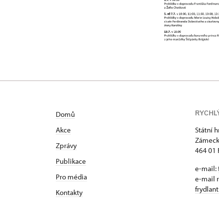
RYCHL
Domů
Akce
Státní 
Zámeck
Zprávy
464 01 
Publikace
e-mail:
Pro média
e-mail 
frydlan
Kontakty