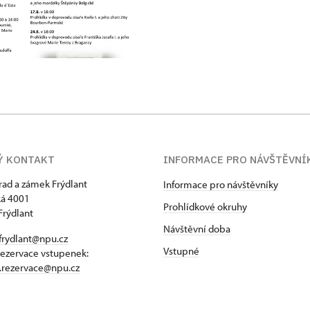
Ý KONTAKT
INFORMACE PRO NÁVŠTĚVNÍ
hrad a zámek Frýdlant
Informace pro návštěvníky
á 4001
Prohlídkové okruhy
Frýdlant
Návštěvní doba
frydlant@npu.cz
Vstupné
rezervace vstupenek:
t.rezervace@npu.cz