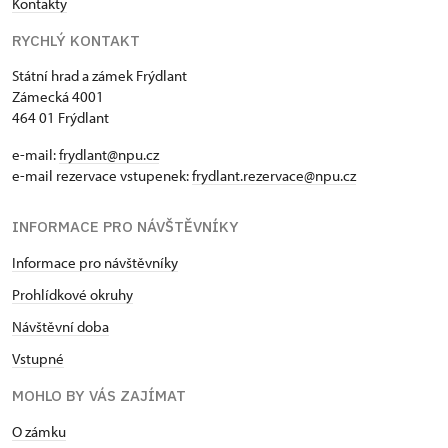
Kontakty
RYCHLÝ KONTAKT
Státní hrad a zámek Frýdlant
Zámecká 4001
464 01 Frýdlant
e-mail:
frydlant@npu.cz
e-mail rezervace vstupenek:
frydlant.rezervace@npu.cz
INFORMACE PRO NÁVŠTĚVNÍKY
Informace pro návštěvníky
Prohlídkové okruhy
Návštěvní doba
Vstupné
MOHLO BY VÁS ZAJÍMAT
O zámku