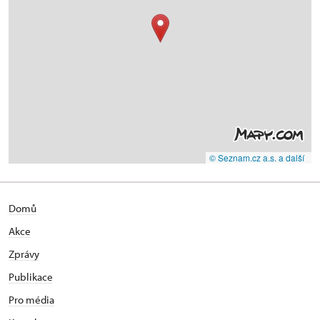
© Seznam.cz a.s. a další
Domů
Akce
Zprávy
Publikace
Pro média