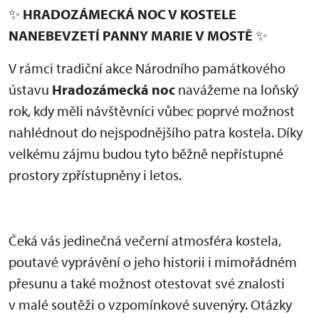
✨
HRADOZÁMECKÁ NOC V KOSTELE
NANEBEVZETÍ PANNY MARIE V MOSTĚ
✨
V rámci tradiční akce Národního památkového
ústavu
Hradozámecká noc
navážeme na loňský
rok, kdy měli návštěvníci vůbec poprvé možnost
nahlédnout do nejspodnějšího patra kostela. Díky
velkému zájmu budou tyto běžně nepřístupné
prostory zpřístupněny i letos.
Čeká vás jedinečná večerní atmosféra kostela,
poutavé vyprávění o jeho historii i mimořádném
přesunu a také možnost otestovat své znalosti
v malé soutěži o vzpomínkové suvenýry. Otázky