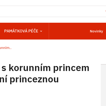
PAMÁTKOVÁ PÉČE
Novinky
nním...
a s korunním princem
ní princeznou