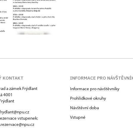
Ý KONTAKT
INFORMACE PRO NÁVŠTĚVNÍ
hrad a zámek Frýdlant
Informace pro návštěvníky
á 4001
Prohlídkové okruhy
Frýdlant
Návštěvní doba
frydlant@npu.cz
Vstupné
rezervace vstupenek:
t.rezervace@npu.cz