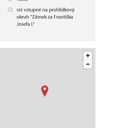
viz vstupné na prohlídkový
okruh "Zámek za Františka
Josefa I."
+
−