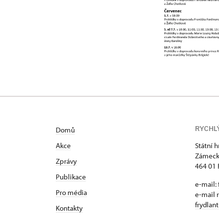
RYCHL
Domů
Akce
Státní 
Zámeck
Zprávy
464 01 
Publikace
e-mail:
Pro média
e-mail 
frydlan
Kontakty