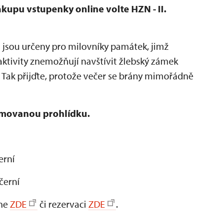
ákupu vstupenky online volte HZN - II.
n
jsou určeny pro milovníky památek, jimž
ktivity znemožňují navštívit žlebský zámek
 Tak přijďte, protože večer se brány mimořádně
ýmovanou prohlídku.
erní
ečerní
ine
ZDE
či rezervaci
ZDE
.