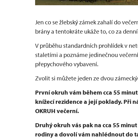
Jen co se žlebský zámek zahalí do večer
brány a tentokráte ukáže to, co za denn
V průběhu standardních prohlídek v net
staletími a poznáme jedinečnou večern
přepychového vybavení.
Zvolit si můžete jeden ze dvou zámecký
První okruh vám během cca 55 minut
knížecí rezidence a její poklady. Při 
OKRUH večerní.
Druhý okruh vás pak na cca 55 minu
rodiny a dovolí vám nahlédnout do 