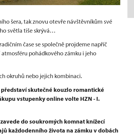
ního šera, tak znovu otevře návštěvníkům své
ího světla tiše skrývá…
radičním čase se společně projdeme napříč
í atmosféru pohádkového zámku i jeho
ch okruhů nebo jejich kombinaci.
 představí skutečné kouzlo romantické
nákupu vstupenky online volte HZN - I.
t zavede do soukromých komnat knížecí
tajů každodenního života na zámku v dobách