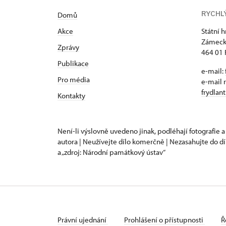
RYCHL
Domů
Akce
Státní 
Zámeck
Zprávy
464 01 
Publikace
e-mail:
Pro média
e-mail 
frydlan
Kontakty
Není-li výslovně uvedeno jinak, podléhají fotografie a
autora | Neužívejte dílo komerčně | Nezasahujte do dí
a „zdroj: Národní památkový ústav“
Právní ujednání
Prohlášení o přístupnosti
Ř