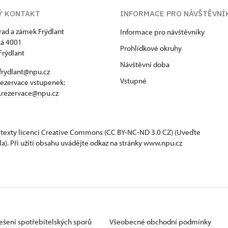
Ý KONTAKT
INFORMACE PRO NÁVŠTĚVNÍ
hrad a zámek Frýdlant
Informace pro návštěvníky
á 4001
Prohlídkové okruhy
Frýdlant
Návštěvní doba
frydlant@npu.cz
Vstupné
rezervace vstupenek:
t.rezervace@npu.cz
 texty
licenci Creative Commons
(CC BY-NC-ND 3.0 CZ) (Uveďte
la). Při užití obsahu uvádějte odkaz na stránky www.npu.cz
ešení spotřebitelských sporů
Všeobecné obchodní podmínky