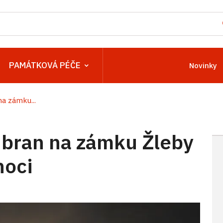
PAMÁTKOVÁ PÉČE
Novinky
a zámku...
 bran na zámku Žleby
noci