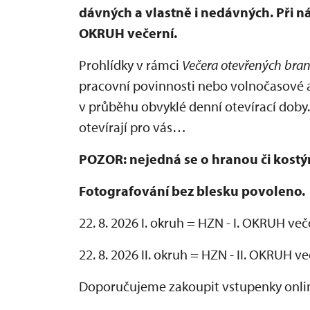
dávných a vlastně i nedávných. Při n
OKRUH večerní.
Prohlídky v rámci
Večera otevřených bra
pracovní povinnosti nebo volnočasové a
v průběhu obvyklé denní otevírací doby.
otevírají pro vás…
POZOR: nejedná se o hranou či kost
Fotografování bez blesku povoleno.
22. 8. 2026 I. okruh = HZN - I. OKRUH več
22. 8. 2026 II. okruh = HZN - II. OKRUH v
Doporučujeme zakoupit vstupenky onl