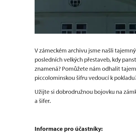
V zámeckém archivu jsme našli tajemný
posledních velkých přestaveb, kdy panství
znamená? Pomůžete nám odhalit tajemství
piccolominskou šifru vedoucí k pokladu
Užijte si dobrodružnou bojovku na zámk
a šifer.
Informace pro účastníky: