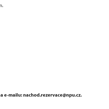
n.
 na e-mailu: nachod.rezervace@npu.cz.