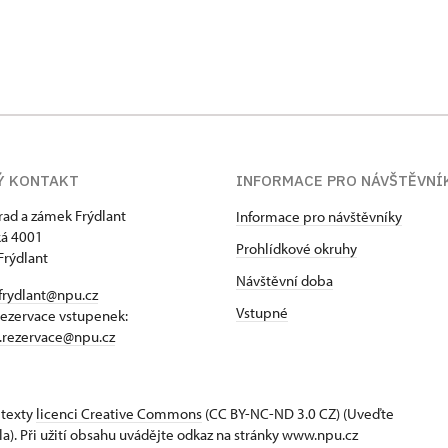
Ý KONTAKT
INFORMACE PRO NÁVŠTĚVNÍ
hrad a zámek Frýdlant
Informace pro návštěvníky
á 4001
Prohlídkové okruhy
Frýdlant
Návštěvní doba
frydlant@npu.cz
Vstupné
rezervace vstupenek:
t.rezervace@npu.cz
 texty
licenci Creative Commons
(CC BY-NC-ND 3.0 CZ) (Uveďte
la). Při užití obsahu uvádějte odkaz na stránky www.npu.cz