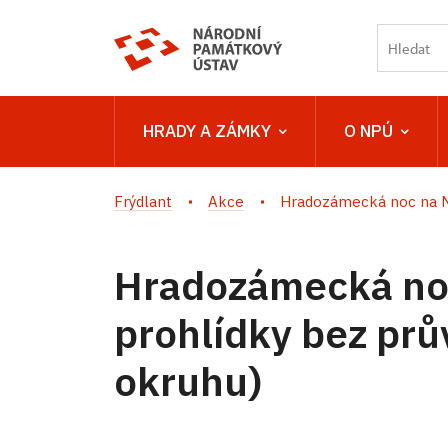
HRADY A ZÁMKY
O NPÚ
Frýdlant
Akce
Hradozámecká noc na Ná
Hradozámecká no
prohlídky bez prův
okruhu)