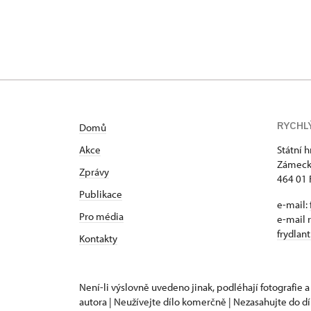
RYCHL
Domů
Akce
Státní 
Zámeck
Zprávy
464 01 
Publikace
e-mail:
Pro média
e-mail 
frydlan
Kontakty
Není-li výslovně uvedeno jinak, podléhají fotografie a
autora | Neužívejte dílo komerčně | Nezasahujte do dí