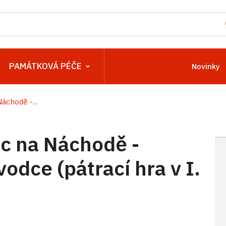
PAMÁTKOVÁ PÉČE
Novinky
chodě -...
c na Náchodě -
odce (pátrací hra v I.