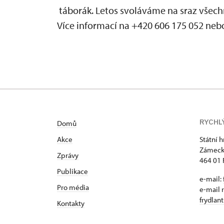
táborák. Letos svoláváme na sraz všechn
Více informací na +420 606 175 052 ne
RYCHL
Domů
Akce
Státní 
Zámeck
Zprávy
464 01 
Publikace
e-mail:
Pro média
e-mail 
frydlan
Kontakty