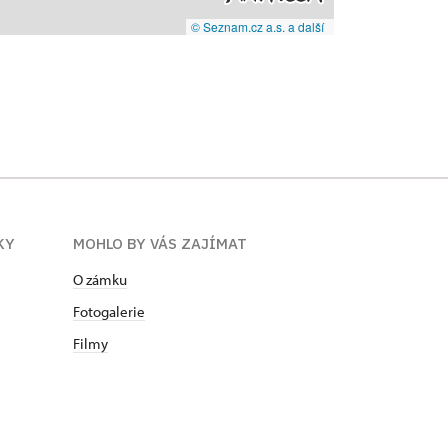
© Seznam.cz a.s. a další
KY
MOHLO BY VÁS ZAJÍMAT
O zámku
Fotogalerie
Filmy