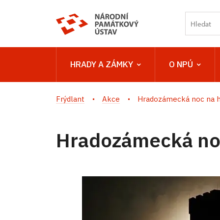
HRADY A ZÁMKY
O NPÚ
Frýdlant
Akce
Hradozámecká noc na 
Hradozámecká no