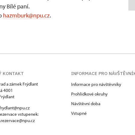
y Bílé paní.
bo
hazmburk@npu.cz
.
Ý KONTAKT
INFORMACE PRO NÁVŠTĚVNÍ
hrad a zámek Frýdlant
Informace pro návštěvníky
á 4001
Prohlídkové okruhy
Frýdlant
Návštěvní doba
frydlant@npu.cz
Vstupné
rezervace vstupenek:
t.rezervace@npu.cz