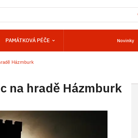
PAMÁTKOVÁ PÉČE
Novinky
hradě Házmburk
c na hradě Házmburk