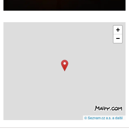
+
−
© Seznam.cz a.s. a další