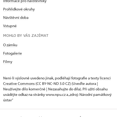
Informace pro návštěvníky
Prohlídkové okruhy
Návštěvní doba
Vstupné
MOHLO BY VÁS ZAJÍMAT
O zámku
Fotogalerie
Filmy
Není-li výslovně uvedeno jinak, podléhají fotografie a texty
licenci
Creative Commons
(CC BY-NC-ND 3.0 CZ) (Uveďte autora |
Neužívejte dílo komerčně | Nezasahujte do díla). Při užití obsahu
uvádějte odkaz na stránky www.npu.cz a „zdroj: Národní památkový
ústav“