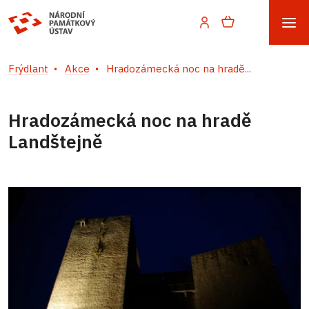
Frýdlant
Akce
Hradozámecká noc na hradě...
Hradozámecká noc na hradě
Landštejně