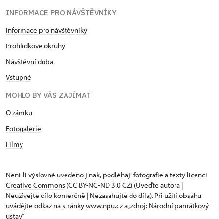
INFORMACE PRO NÁVŠTĚVNÍKY
Informace pro návštěvníky
Prohlídkové okruhy
Návštěvní doba
Vstupné
MOHLO BY VÁS ZAJÍMAT
O zámku
Fotogalerie
Filmy
Není-li výslovně uvedeno jinak, podléhají fotografie a texty
licenci
Creative Commons
(CC BY-NC-ND 3.0 CZ) (Uveďte autora |
Neužívejte dílo komerčně | Nezasahujte do díla). Při užití obsahu
uvádějte odkaz na stránky www.npu.cz a „zdroj: Národní památkový
ústav“