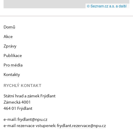
© Seznam.cz a.s. a další
Domů
Akce
Zprávy
Publikace
Pro média
Kontakty
RYCHLÝ KONTAKT
Státní hrad a zámek Frýdlant
Zámecká 4001
464 01 Frýdlant
e-mail:
frydlant@npu.cz
e-mail rezervace vstupenek:
frydlant.rezervace@npu.cz