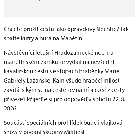
Chcete prožít cestu jako opravdový šlechtic? Tak
sbalte kufry a hurá na Manětín!
Návštěvníci letošní Hradozámecké noci na
manětínském zámku se vydají na nevšední
kavalírskou cestu ve stopách hraběnky Marie
Gabriely Lažanské. Kam všude hraběcí milost
zavítá, s kým se na cestě seznámí a co si z cesty
přiveze? Přijeďte si pro odpověď v sobotu 22. 8.
2026.
Součástí speciálních prohlídek bude i vlajková
show v podání skupiny Milities!