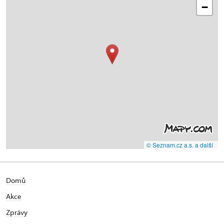
−
© Seznam.cz a.s. a další
Domů
Akce
Zprávy