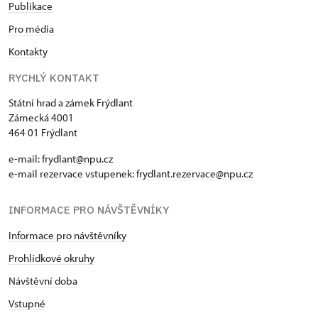
Publikace
Pro média
Kontakty
RYCHLÝ KONTAKT
Státní hrad a zámek Frýdlant
Zámecká 4001
464 01 Frýdlant
e-mail:
frydlant@npu.cz
e-mail rezervace vstupenek:
frydlant.rezervace@npu.cz
INFORMACE PRO NÁVŠTĚVNÍKY
Informace pro návštěvníky
Prohlídkové okruhy
Návštěvní doba
Vstupné