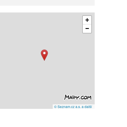
+
−
© Seznam.cz a.s. a další