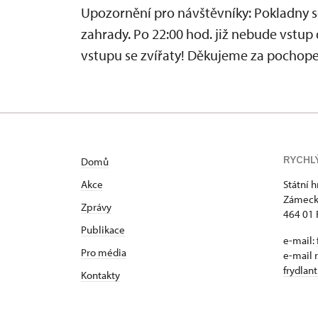
Upozornění pro návštěvníky: Pokladny 
zahrady. Po 22:00 hod. již nebude vstu
vstupu se zvířaty! Děkujeme za pochope
RYCHL
Domů
Akce
Státní 
Zámeck
Zprávy
464 01 
Publikace
e-mail:
Pro média
e-mail 
frydlan
Kontakty