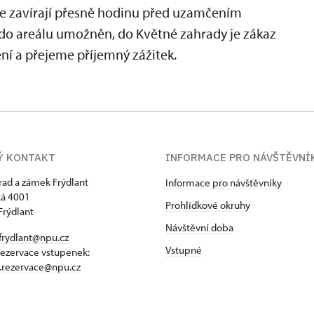
se zavírají přesně hodinu před uzamčením
p do areálu umožněn, do Květné zahrady je zákaz
ní a přejeme příjemný zážitek.
Ý KONTAKT
INFORMACE PRO NÁVŠTĚVNÍ
hrad a zámek Frýdlant
Informace pro návštěvníky
á 4001
Prohlídkové okruhy
Frýdlant
Návštěvní doba
frydlant@npu.cz
Vstupné
rezervace vstupenek:
t.rezervace@npu.cz