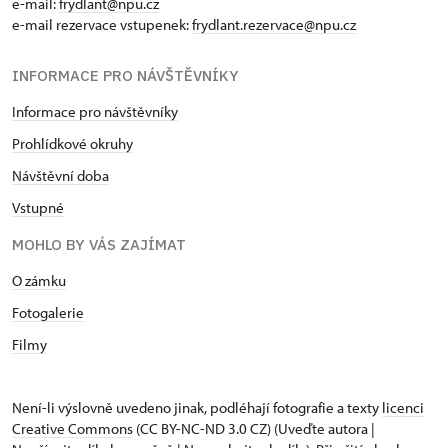
e-mail:
frydlant@npu.cz
e-mail rezervace vstupenek:
frydlant.rezervace@npu.cz
INFORMACE PRO NÁVŠTĚVNÍKY
Informace pro návštěvníky
Prohlídkové okruhy
Návštěvní doba
Vstupné
MOHLO BY VÁS ZAJÍMAT
O zámku
Fotogalerie
Filmy
Není-li výslovně uvedeno jinak, podléhají fotografie a texty
licenci
Creative Commons
(CC BY-NC-ND 3.0 CZ) (Uveďte autora |