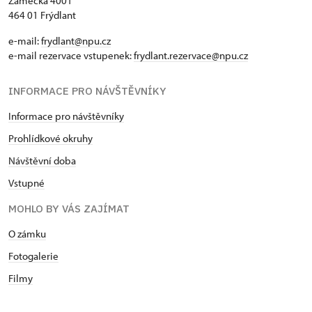
Zámecká 4001
464 01 Frýdlant
e-mail:
frydlant@npu.cz
e-mail rezervace vstupenek:
frydlant.rezervace@npu.cz
INFORMACE PRO NÁVŠTĚVNÍKY
Informace pro návštěvníky
Prohlídkové okruhy
Návštěvní doba
Vstupné
MOHLO BY VÁS ZAJÍMAT
O zámku
Fotogalerie
Filmy