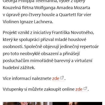
Georga Philippa Telemanna, výběr z opery
Kouzelná flétna Wolfganga Amadea Mozarta
v úpravě pro čtvery housle a Quartett für vier
Violinen Ignaze Lachnera.
Projekt vznikl z iniciativy Františka Novotného,
který ke spolupráci přizval mladé houslové
osobnosti. Společně objevují jedinečný repertoár
pro toto neobvyklé obsazení a přinášejí
posluchačům mimořádně barevný a virtuózní
hudební zážitek.
Více informací naleznete
zde
.
Vstupenky si můžete zakoupit online
zde
.