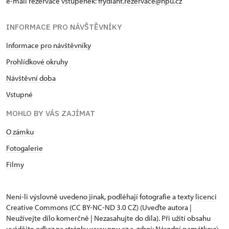
e-mail rezervace vstupenek:
frydlant.rezervace@npu.cz
INFORMACE PRO NÁVŠTĚVNÍKY
Informace pro návštěvníky
Prohlídkové okruhy
Návštěvní doba
Vstupné
MOHLO BY VÁS ZAJÍMAT
O zámku
Fotogalerie
Filmy
Není-li výslovně uvedeno jinak, podléhají fotografie a texty
licenci
Creative Commons
(CC BY-NC-ND 3.0 CZ) (Uveďte autora |
Neužívejte dílo komerčně | Nezasahujte do díla). Při užití obsahu
uvádějte odkaz na stránky www.npu.cz a „zdroj: Národní památkový