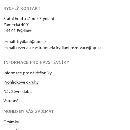
RYCHLÝ KONTAKT
Státní hrad a zámek Frýdlant
Zámecká 4001
464 01 Frýdlant
e-mail:
frydlant@npu.cz
e-mail rezervace vstupenek:
frydlant.rezervace@npu.cz
INFORMACE PRO NÁVŠTĚVNÍKY
Informace pro návštěvníky
Prohlídkové okruhy
Návštěvní doba
Vstupné
MOHLO BY VÁS ZAJÍMAT
O zámku