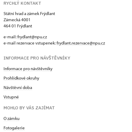
RYCHLÝ KONTAKT
Státní hrad a zámek Frýdlant
Zámecká 4001
464 01 Frýdlant
e-mail:
frydlant@npu.cz
e-mail rezervace vstupenek:
frydlant.rezervace@npu.cz
INFORMACE PRO NÁVŠTĚVNÍKY
Informace pro návštěvníky
Prohlídkové okruhy
Návštěvní doba
Vstupné
MOHLO BY VÁS ZAJÍMAT
O zámku
Fotogalerie