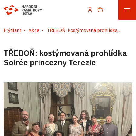
Frýdlant
Akce
TŘEBOŇ: kostýmovaná prohlídka...
TŘEBOŇ: kostýmovaná prohlídka
Soirée princezny Terezie