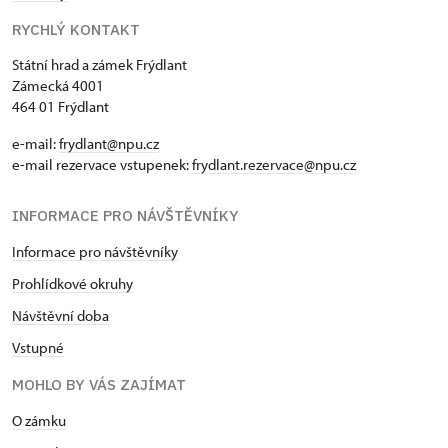
RYCHLÝ KONTAKT
Státní hrad a zámek Frýdlant
Zámecká 4001
464 01 Frýdlant
e-mail:
frydlant@npu.cz
e-mail rezervace vstupenek:
frydlant.rezervace@npu.cz
INFORMACE PRO NÁVŠTĚVNÍKY
Informace pro návštěvníky
Prohlídkové okruhy
Návštěvní doba
Vstupné
MOHLO BY VÁS ZAJÍMAT
O zámku