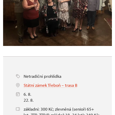
Netradiční prohlídka
Státní zámek Třeboň – trasa B
6. 8.
22. 8.
základní: 300 Kč; zlevněná (senioři 65+
let, ZTP, ZTP/P, mládež 18–24 let): 240 Kč;